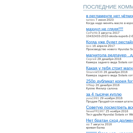
ПОСЛЕДНИЕ КОМ
в регламенте нет чётки
tantes
7 июня 2023
Когда надо менять масло в кор
махнул не глядя!!!!
СеРеНя
3 августа 2017
10432433-2010-skoda-superb-2-0-
Когда уже будет рестай
isco
16 апреля 2017
Производство нового Hyundai So
магнитола редпауер ..дл
Сергей
28 декабря 2016
Камера заднего вида Solaris хэт
Какая у тебя стоит магн
Strannik536
26 декабря 2016
Камера заднего вида Solaris хэт
250р дубликат корея for
VINap
20 декабря 2016
Куплю Фильтр салона
за 4 тысячи куплю
yura1991
29 ноября 2016
Продам Продаётся новая штатна
Советую посмотреть всел
NewsPR1987
25 ноября 2016
Тест-драйв Hyundai Solaris от W
Нет братан сход должен 
siz
7 августа 2016
кривая балка