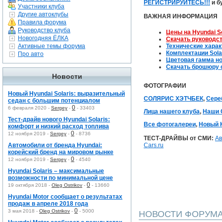
РЕГИСТРИРУЙТЕСЬ!!!
и б
Участники клуба
Другие автоклубы
ВАЖНАЯ ИНФОРМАЦИЯ
Правила форума
Руководство клуба
Цены на Hyundai So
Новогодняя ЁЛКА
Скачать руководс
Активные темы форума
Технические харак
Комплектации Sola
Про авто
Цветовая гамма но
Скачать брошюру о
Новости
ФОТОГРАФИИ
Новый Hyundai Solaris: выразительный
СОЛЯРИС ХЭТЧБЕК
,
Сере
седан с большим потенциалом
0
6 февраля 2020 -
Sergey
-
-
33403
Лица нашего клуба
,
Наши 
Тест-драйв нового Hyundai Solaris:
Все фотогалереи
,
Новый K
комфорт и низкий расход топлива
0
12 ноября 2019 -
Sergey
-
-
8736
ТЕСТ-ДРАЙВЫ от СМИ:
Ав
Автомобили от бренда Hyundai:
Cars.ru
корейский бренд на мировом рынке
0
12 ноября 2019 -
Sergey
-
-
4540
Hyundai Solaris – максимальные
возможности по минимальной цене
0
19 октября 2018 -
Oleg Ostrikov
-
-
13660
Hyundai Motor сообщает о результатах
продаж в апреле 2018 года
0
3 мая 2018 -
Oleg Ostrikov
-
-
5000
НОВОСТИ ФОРУМ