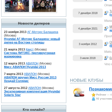
Отве
T
7 декабря 2018
(
Мага
Новости дилеров
M
4 декабря 2021
н
23 ноября 2013
АГ-Моторс Балашиха
(Москва)
Прод
Hyundai АГ-Моторс Балашиха: новый
O
дилер на Востоке столицы
3 ноября 2012
(
21 марта 2013
Квист
(Москва)
Maks
Система ЛИТЭКС, противоугонная
маркировка
Е
3 июля 2018
12 марта 2013
АВИЛОН
(Москва)
Что 
Мисс АВИЛОН Hyundai 2013
7 марта 2013
АВИЛОН
(Москва)
АВИЛОН вручил Мисс Россия 2013
НОВЫЕ КЛУБЫ
Хендай Солярис
27 августа 2012
АВИЛОН
(Москва)
Познакоми
Эксклюзивная комплектация Hyundai
Solaris Star
Рейтинг
— 4
92 участник
Кто онлайн?