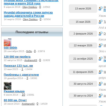
Hyundai Motor сообщает о результатах
продаж в марте 2018 года
0
a
9 апреля 2018 -
Oleg Ostrikov
-
-
10562
13 июля 2026
Р
Hyundai обозначила сроки запуска
завода двигателей в России
Уваж
0
14 марта 2018 -
Oleg Ostrikov
-
-
10504
T
15 мая 2026
And a
Последние отзывы
D
2 февраля 2026
Каки
M
22 января 2026
500 000th
0
Это 
29 сентября 2015 -
DrZlo
-
-
13974
120 000 км пробега
W
21 октября 2025
0
п
12 августа 2015 -
Andriano63
-
-
11926
Проехал 133 тыс. км
apcali
1
13 мая 2015 -
-
-
13404
W
11 февраля 2025
Проблемы с двигателем
getgra
3
19 декабря 2014 -
-
-
19391
a
30 августа 2024
Уваж
Ржавая крыша
10
6 июля 2014 -
-
-
23081
a
30 августа 2024
80 000 км. Отчет
Уваж
0
18 июня 2014 -
Andriano63
-
-
14529