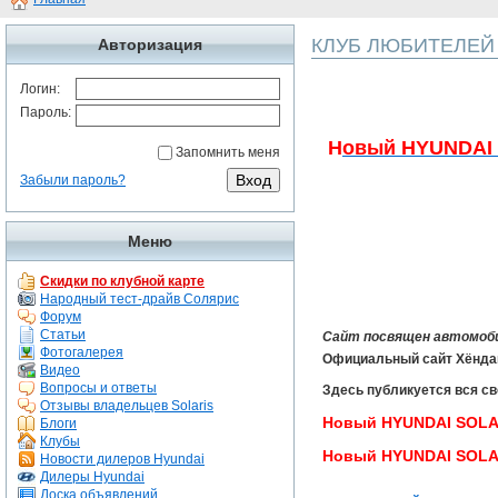
КЛУБ ЛЮБИТЕЛЕЙ 
Авторизация
Логин:
Пароль:
Н
овый HYUNDAI S
Запомнить меня
Забыли пароль?
Меню
Скидки по клубной карте
Народный тест-драйв Солярис
Форум
Статьи
Сайт посвящен автомобил
Фотогалерея
Официальный сайт Хёнда
Видео
Вопросы и ответы
Здесь публикуется вся св
Отзывы владельцев Solaris
Новый HYUNDAI SOLAR
Блоги
Клубы
Новый HYUNDAI SOLAR
Новости дилеров Hyundai
Дилеры Hyundai
Доска объявлений