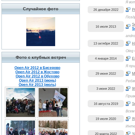
Я вот
Случайное фото
P
26 декабря 2022
Позд
S
16 июля 2013
S
andro
Н
13 октября 2022
Oleg 
Фото с клубных встреч
E
4 января 2014
Я пр
Open Air 2012 в Бисерово
Open Air 2012 в Жостово
M
29 июня 2022
Open Air 2012 в Обухово
Open Air 2013 (июнь)
Ребя
Open Air 2013 (июль)
9
3 июня 2022
Приве
S
16 августа 2019
Всем
Я
19 июля 2020
Инте
Y
20 марта 2022