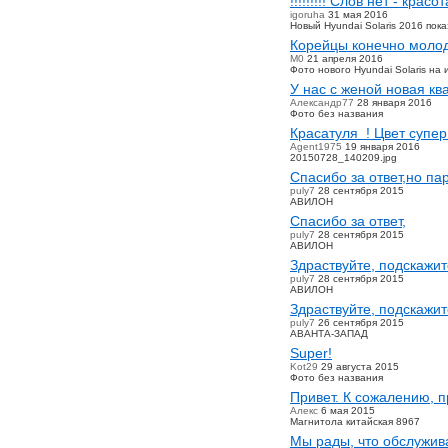
!!!!!!!!! Слов нет - красота
igoruha
31 мая 2016
Новый Hyundai Solaris 2016 пок
Корейцы конечно молод
M0
21 апреля 2016
Фото нового Hyundai Solaris на
У нас с женой новая к
Александр77
28 января 2016
Фото без названия
Красатуля ! Цвет супер
Agent1975
19 января 2016
20150728_140209.jpg
Спасибо за ответ,но па
puly7
28 сентября 2015
АВИЛОН
Спасибо за ответ,
puly7
28 сентября 2015
АВИЛОН
Здраствуйте, подскажит
puly7
28 сентября 2015
АВИЛОН
Здраствуйте, подскажит
puly7
26 сентября 2015
АВАНТА-ЗАПАД
Super!
Kot29
29 августа 2015
Фото без названия
Привет. К сожалению, п
Алекс
6 мая 2015
Магнитола китайская 8967
Мы рады, что обслужива