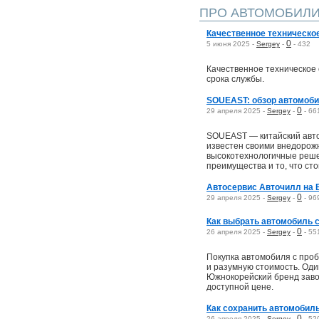
ПРО АВТОМОБИЛ
Качественное техническое
0
5 июня 2025 -
Sergey
-
-
432
Качественное техническое 
срока службы.
SOUEAST: oбзор автомоби
0
29 апреля 2025 -
Sergey
-
-
66
SOUEAST — китайский авто
известен своими внедорожн
высокотехнологичные реше
преимущества и то, что ст
Автосервис Авточилл на
0
29 апреля 2025 -
Sergey
-
-
96
Как выбрать автомобиль 
0
26 апреля 2025 -
Sergey
-
-
55
Покупка автомобиля с про
и разумную стоимость. Оди
Южнокорейский бренд заво
доступной цене.
Как сохранить автомобиль
0
26 апреля 2025 -
Sergey
-
-
52