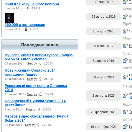
Т
17 мая 2019
8500 для искушённого новичка
0
4 июня 2014 -
-
-
13818
Мног
A
23 августа 2019
BigN
160 000 и нет вопросов
0
2 мая 2014 -
-
-
13571
S
18 марта 2020
Мне 
Последние видео
P
9 июня 2016
СОБС
Hyundai Solaris в новом кузове - видео-
обзор от Anton Avtoman
S
5 апреля 2019
0
24 июня 2014 -
Sergey
-
-
15644
Како
Новый Хендай Солярис 2014
рестайлинг (видео)
O
21 марта 2014
0
18 июня 2014 -
Sergey
-
-
26885
б
Рекламный ролик нового Соляриса
Из з
2014
a
0
17 июня 2014 -
Sergey
-
-
12219
2 августа 2023
-
Обновленный Hyundai Solaris 2014
Ремон
рестайлинг
0
7 июня 2014 -
Sergey
-
-
13991
T
26 февраля 2023
Первое видео обновленного Hyundai
До 5
Solaris 2014
0
20 мая 2014 -
Sergey
-
-
12016
L
16 сентября 2021