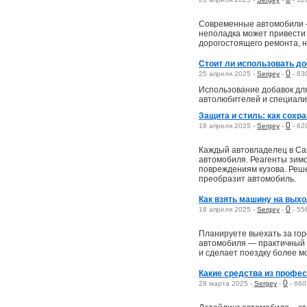
Современные автомобили —
неполадка может привести
дорогостоящего ремонта, 
Стоит ли использовать д
0
25 апреля 2025 -
Sergey
-
-
63
Использование добавок дл
автолюбителей и специали
Защита и стиль: как сохр
0
18 апреля 2025 -
Sergey
-
-
62
Каждый автовладелец в Сан
автомобиля. Реагенты зимо
повреждениям кузова. Реше
преобразит автомобиль.
Как взять машину на вых
0
18 апреля 2025 -
Sergey
-
-
55
Планируете выехать за гор
автомобиля — практичный 
и сделает поездку более м
Какие средства из профе
0
28 марта 2025 -
Sergey
-
-
660