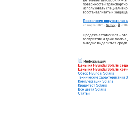
Детейлинг автомобиля – эт
поверхностей транспортно
использовать специализир
восстанавливать и защища
Психология покупателя: к
0
26 марта 2025 -
Sergey
-
-
806
Продажа автомобиля – это 
восприятие и даже мелкие 
выгодно выделиться среди
Информация
Цены на Hyundai Solaris сед
Цены на Hyundai Solaris хэтч
Обзор Hyundai Solaris
Технические характеристики So
Комплектации Solaris
Краш-тест Solaris
Все цвета Solaris
Статьи