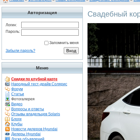
Свадебный кор
Авторизация
Логин:
Пароль:
Запомнить меня
Забыли пароль?
Меню
Скидки по клубной карте
Народный тест-драйв Солярис
Форум
Статьи
Фотогалерея
Видео
Вопросы и ответы
Отзывы владельцев Solaris
Блоги
Клубы
Новости дилеров Hyundai
Дилеры Hyundai
Доска объявлений