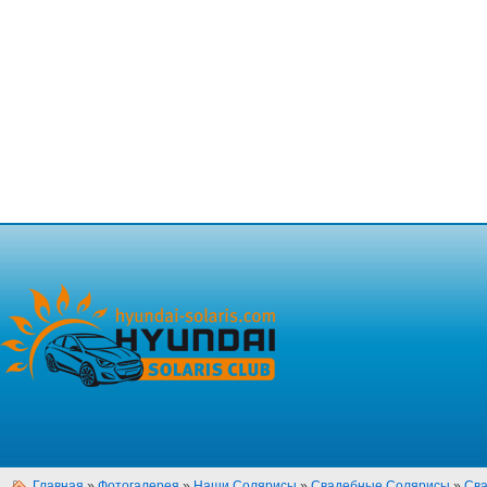
Главная
»
Фотогалерея
»
Наши Солярисы
»
Свадебные Солярисы
»
Сва