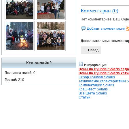
Комментарии (0)
Нет комментариев. Ваш буде
Добавить комментарий
Дополнительные коммента
← Назад
Кто онлайн?
Информация
Цены на Hyundai Solaris сед
Пользователей:
0
Цены на Hyundai Solaris хэтч
Обзор Hyundai Solaris
Гостей:
210
Технические характеристики So
Комплектации Solaris
Краш-тест Solaris
Все цвета Solaris
Статьи