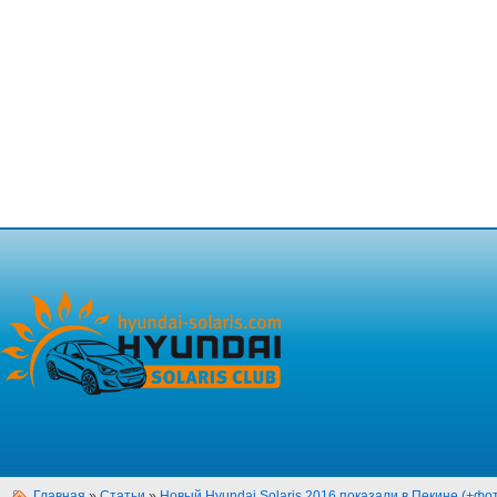
Главная
»
Статьи
»
Новый Hyundai Solaris 2016 показали в Пекине (+фо