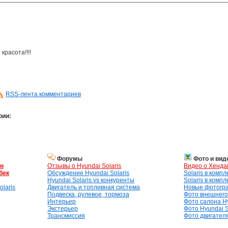
 красота!!!!
RSS-лента комментариев
рии:
Форумы
Фото и вид
ан
Отзывы о Hyundai Solaris
Видео о Хенда
бек
Обсуждение Hyundai Solaris
Solaris в комп
Hyundai Solaris vs конкуренты
Solaris в комп
laris
Двигатель и топливная система
Новые фотогр
Подвеска, рулевое, тормоза
Фото внешнего 
Интерьер
Фото салона Hy
Экстерьер
Фото Hyundai S
Трансмиссия
Фото двигателя,