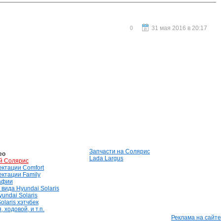
0
31 мая 2016 в 20:17
Запчасти на Солярис
ео
Lada Largus
й Солярис
лектации Comfort
лектации Family
афии
вида Hyundai Solaris
undai Solaris
olaris хэтчбек
 ходовой, и т.п.
Реклама на сайте