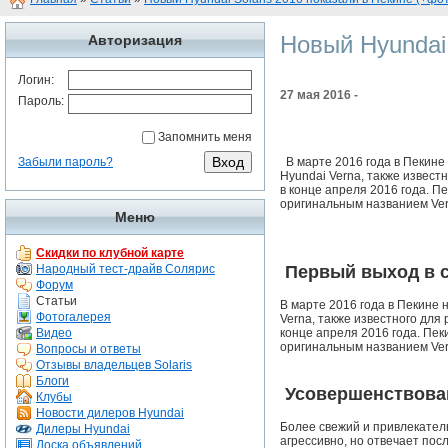
Новый Hyundai 
Авторизация
Логин:
27 мая 2016 -
Пароль:
Запомнить меня
Забыли пароль?
В марте 2016 года в Пекине
Hyundai Verna, также извест
в конце апреля 2016 года. П
оригинальным названием Ver
Меню
Скидки по клубной карте
Первый выход в 
Народный тест-драйв Солярис
Форум
Статьи
В марте 2016 года в Пекине 
Фотогалерея
Verna, также известного для
конце апреля 2016 года. Пек
Видео
оригинальным названием Ver
Вопросы и ответы
Отзывы владельцев Solaris
Блоги
Усовершенствова
Клубы
Новости дилеров Hyundai
Более свежий и привлекател
Дилеры Hyundai
агрессивно, но отвечает пос
Доска объявлений