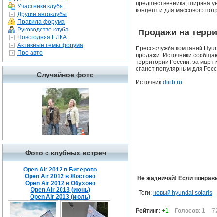
предшественника, ширина уве
Участники клуба
концепт и для массового по
Другие автоклубы
Правила форума
Руководство клуба
Продажи на терри
Новогодняя ЁЛКА
Активные темы форума
Пресс-служба компаний Hyun
Про авто
продажи. Источники сообщают
территории России, за март
станет популярным для Росс
Случайное фото
Источник
diiiib.ru
Фото с клубных встреч
Open Air 2012 в Бисерово
Open Air 2012 в Жостово
Не жадничай! Если понрави
Open Air 2012 в Обухово
Open Air 2013 (июнь)
Теги:
новый hyundai solaris
Open Air 2013 (июль)
Рейтинг:
+1
Голосов:
1
7