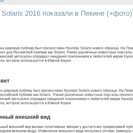
Solaris 2016 показали в Пекине (+фото)
 на широкую публику был презентован Hyundai Solaris нового образца. На Пе
ного для Россииской публики как Solaris. Ранее различные новостные порталы
екинский автосалон оправдал ожидания поклонников и любителей марки Hyundai
na, которое используется в Южной Корее.
свет
на широкую публику был презентован Hyundai Solaris нового образца. На Пе
 российской публики как Solaris. Ранее различные новостные порталы прогно
инский автосалон оправдал ожидания поклонников и любителей марки Hyundai,
na, которое используется в Южной Корее.
нный внешний вид
ьный внешний вид вызвал позитивные эмоции у достаточно придирчивой пуб
ледним веяниям моды. Изменения внешнего вида коснулись оптики, бампера, 