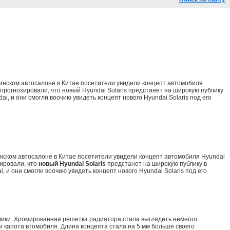
кинском автосалоне в Китае посетители увидели концепт автомобиля
 прогнозировали, что новый Hyundai Solaris предстанет на широкую публику
, и они смогли воочию увидеть концепт нового Hyundai Solaris под его
кинском автосалоне в Китае посетители увидели концепт автомобиля Hyundai
зировали, что
новый Hyundai Solaris
предстанет на широкую публику в
 и они смогли воочию увидеть концепт нового Hyundai Solaris под его
лики. Хромированная решетка радиатора стала выглядеть немного
и капота втомобиля. Длина концепта стала на 5 мм больше своего