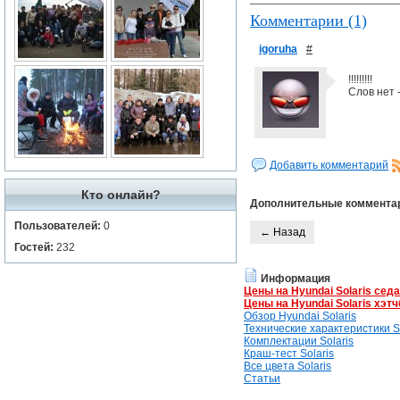
Комментарии (1)
igoruha
#
!!!!!!!!!
Слов нет -
Добавить комментарий
Кто онлайн?
Дополнительные коммента
Пользователей:
0
← Назад
Гостей:
232
Информация
Цены на Hyundai Solaris сед
Цены на Hyundai Solaris хэтч
Обзор Hyundai Solaris
Технические характеристики So
Комплектации Solaris
Краш-тест Solaris
Все цвета Solaris
Статьи