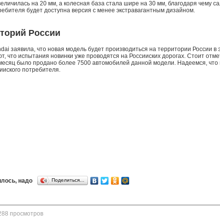
личилась на 20 мм, а колесная база стала шире на 30 мм, благодаря чему сал
требителя будет доступна версия с менее экстравагантным дизайном.
торий России
dai заявила, что новая модель будет производиться на территории России в
, что испытания новинки уже проводятся на Россииских дорогах. Стоит отмет
 месяц было продано более 7500 автомобилей данной модели. Надеемся, что
ииского потребителя.
лось, надо
Поделиться…
288 просмотров