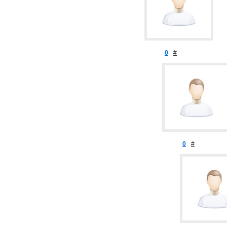
0
#
0
#