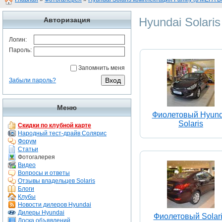
Hyundai Solari
Авторизация
Логин:
Пароль:
Запомнить меня
Забыли пароль?
Меню
Фиолетовый Hyund
Solaris
Скидки по клубной карте
Народный тест-драйв Солярис
Форум
Статьи
Фотогалерея
Видео
Вопросы и ответы
Отзывы владельцев Solaris
Блоги
Клубы
Новости дилеров Hyundai
Дилеры Hyundai
Фиолетовый Solari
Доска объявлений