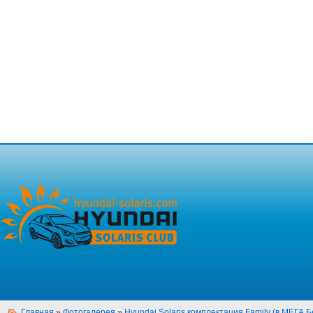
Главная
»
Фотогалерея
»
Hyundai Solaris комплектация Family (в МЕГА Б