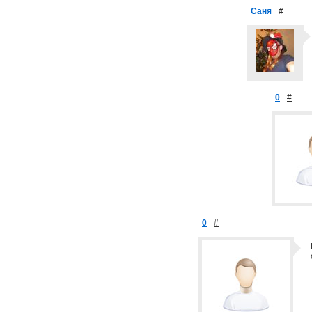
Саня
#
0
#
0
#