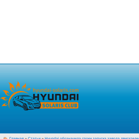
Главная
»
Статьи
»
Hyundai обозначила сроки запуска завода двигателе