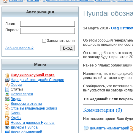
Hyundai обозна
Авторизация
Логин:
14 марта 2018 -
Oleg Ostriko
Пароль:
Об этом сообщил генеральны
Запомнить меня
мощность предприятия состав
Забыли пароль?
Он также добавил, что заво
по заводу будет принято в 20
Меню
Ранее о планах организации
Напомним, что в конце декаб
Скидки по клубной карте
двигателей, а также с кузне
Народный тест-драйв Солярис
Форум
Сообщалось, что потенциаль
Статьи
выпускаются на заводе холди
Фотогалерея
Видео
Не жадничай! Если понрави
Вопросы и ответы
Отзывы владельцев Solaris
Комментарии (0)
Блоги
Клубы
Нет комментариев. Ваш буде
Новости дилеров Hyundai
Дилеры Hyundai
Добавить комментарий
Доска объявлений