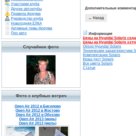
Участники клуба
Дополнительные коммента
Другие автоклубы
Правила форума
← Назад
Руководство клуба
Новогодняя ЁЛКА
Активные темы форума
Про авто
Информация
Цены на Hyundai Solaris сед
Цены на Hyundai Solaris хэтч
Случайное фото
Обзор Hyundai Solaris
Технические характеристики So
Комплектации Solaris
Краш-тест Solaris
Все цвета Solaris
Статьи
Фото с клубных встреч
Open Air 2012 в Бисерово
Open Air 2012 в Жостово
Open Air 2012 в Обухово
Open Air 2013 (июнь)
Open Air 2013 (июль)