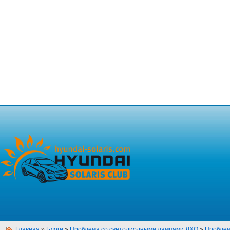
Главная
»
Блоги
»
Проблема со светодиодными лампами ДХО
»
Проблем