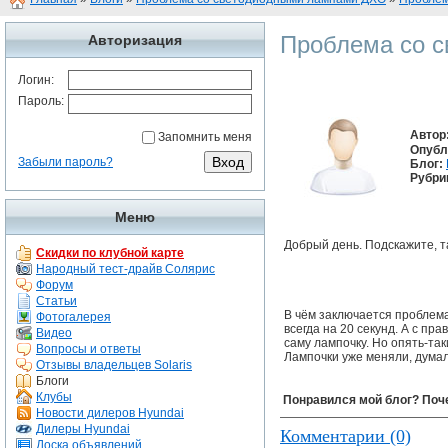
Проблема со 
Авторизация
Логин:
Пароль:
Автор
Запомнить меня
Опубл
Забыли пароль?
Блог:
Рубри
Меню
Добрый день. Подскажите, 
Скидки по клубной карте
Народный тест-драйв Солярис
Форум
Статьи
В чём заключается проблема
Фотогалерея
всегда на 20 секунд. А с пр
Видео
саму лампочку. Но опять-так
Вопросы и ответы
Лампочки уже меняли, думали
Отзывы владельцев Solaris
Блоги
Клубы
Понравился мой блог? Поч
Новости дилеров Hyundai
Дилеры Hyundai
Комментарии (0)
Доска объявлений