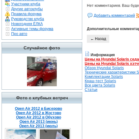
Участники клуба
Нет комментариев. Ваш буде
Другие автоклубы
Правила форума
Добавить комментарий
Руководство клуба
Новогодняя ЁЛКА
Активные темы форума
Дополнительные коммента
Про авто
← Назад
Случайное фото
Информация
Цены на Hyundai Solaris сед
Цены на Hyundai Solaris хэтч
Обзор Hyundai Solaris
Технические характеристики So
Комплектации Solaris
Краш-тест Solaris
Все цвета Solaris
Статьи
Фото с клубных встреч
Open Air 2012 в Бисерово
Open Air 2012 в Жостово
Open Air 2012 в Обухово
Open Air 2013 (июнь)
Open Air 2013 (июль)