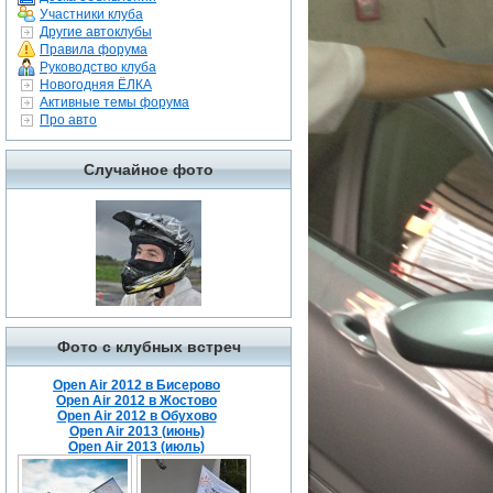
Участники клуба
Другие автоклубы
Правила форума
Руководство клуба
Новогодняя ЁЛКА
Активные темы форума
Про авто
Случайное фото
Фото с клубных встреч
Open Air 2012 в Бисерово
Open Air 2012 в Жостово
Open Air 2012 в Обухово
Open Air 2013 (июнь)
Open Air 2013 (июль)