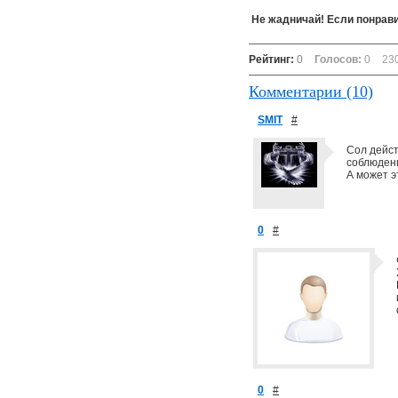
Не жадничай! Если понрави
Рейтинг:
0
Голосов:
0
23
Комментарии (10)
SMIT
#
Сол дейст
соблюдени
А может э
0
#
0
#