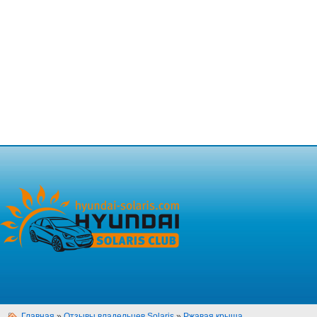
Главная
»
Отзывы владельцев Solaris
»
Ржавая крыша