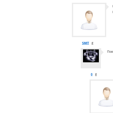
SMIT
#
Пов
0
#