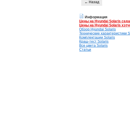
← Назад
Информация
Цены на Hyundai Solaris сед
Цены на Hyundai Solaris хэтч
Обзор Hyundai Solaris
Технические характеристики So
Комплектации Solaris
Краш-тест Solaris
Все цвета Solaris
Статьи