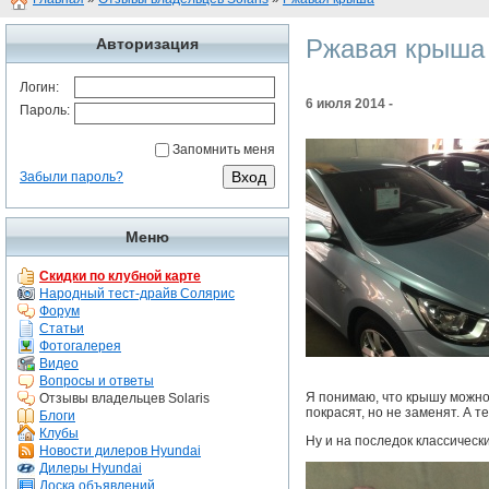
Ржавая крыша
Авторизация
Логин:
6 июля 2014 -
Пароль:
Запомнить меня
Забыли пароль?
Меню
Скидки по клубной карте
Народный тест-драйв Солярис
Форум
Статьи
Фотогалерея
Видео
Вопросы и ответы
Я понимаю, что крышу можно 
Отзывы владельцев Solaris
покрасят, но не заменят. А т
Блоги
Клубы
Ну и на последок классическ
Новости дилеров Hyundai
Дилеры Hyundai
Доска объявлений