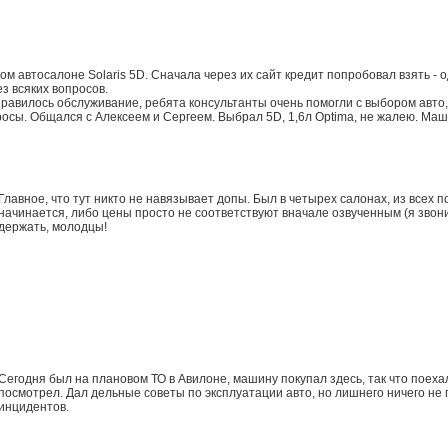
том автосалоне Solaris 5D. Сначала через их сайт кредит попробовал взять -
ез всяких вопросов.
равилось обслуживание, ребята консультанты очень помогли с выбором авто, т
осы. Общался с Алексеем и Сергеем. Выбрал 5D, 1,6л Optima, не жалею. Ма
Главное, что тут никто не навязывает допы. Был в четырех салонах, из всех
начинается, либо цены просто не соответствуют вначале озвученным (я звонил
держать, молодцы!
Сегодня был на плановом ТО в Авилоне, машину покупал здесь, так что поеха
посмотрел. Дал дельные советы по эксплуатации авто, но лишнего ничего не
инцидентов.