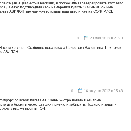
лектация и цвет есть в наличии, я попросила зарезервировать этот авто
звонила Дамиру, подтвердила свои намерения купить СОЛЯРИС,он мне
ехали в АВИЛОН, где нам уже готовили наш авто и уже на СОЛЯРИСЕ
0
23 мая 2013 в 21:23
. Я всем доволен. Особенно порадовала Секретова Валентина. Подарков
ько АВИЛОН.
0
16 августа 2013 в 15:48
омфорт со всеми пакетами. Очень быстро нашла в Авилоне.
рта для брони и через два дня приехали забирать. Подарили защиту,
 хочу у них же пройти ТО-1.