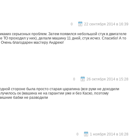
0
22 сентября 2014 в 16:39
икаких серьезных проблем. Затем появился небольшой стук в двигателе
 ТО проходил у них), делали машину 11 дней, стук исчез. Спасибо! А то
о! Очень благодарен мастеру Андрею!
0
26 октября 2014 в 15:28
 одной стороне была просто старая царапина (все руки не доходили
лучилось ок (машина не на гарантии уже и без Каско, поэтому
 лишние бабки не разводили
0
1 ноября 2014 в 16:28