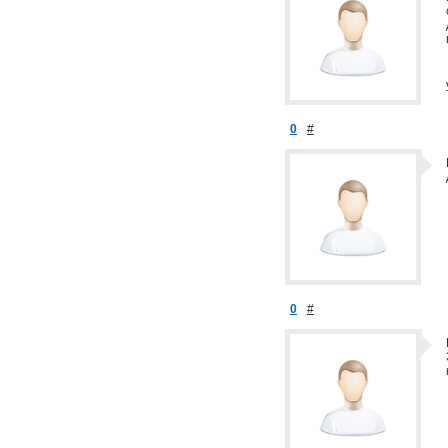
0
#
0
#