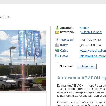
ий, 41/2
Добавил:
Sergey
Категории:
Дилеры Hyundai
Телефон:
(495) 730-44-33
Факс:
(495) 781-81-14
Сайт:
www.hyundai-avilon
E-Mail:
info@hyundai-avilon
Описание
Новости
Автосалон АВИЛОН-Hy
Компания АВИЛОН — новый официал
транспортного кольца по адресу: В
престижных дилерских центров мар
клиентов как автосалона, так и сер
Отличительной особенностью дилер
для всех настоящих и будущих вла