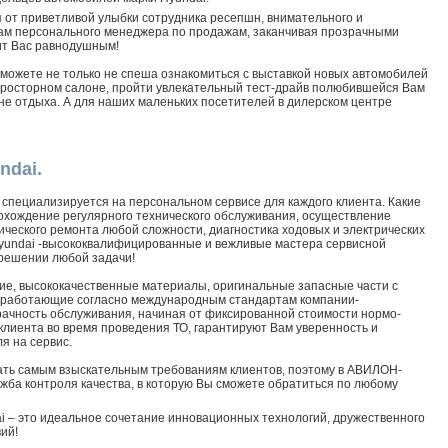
я от приветливой улыбки сотрудника ресепшн, внимательного и
ам персонального менеджера по продажам, заканчивая прозрачными
ит Вас равнодушным!
сможете не только не спеша ознакомиться с выставкой новых автомобилей
просторном салоне, пройти увлекательный тест-драйв полюбившейся Вам
оне отдыха. А для наших маленьких посетителей в дилерском центре
ndai.
пециализируется на персональном сервисе для каждого клиента. Какие
рохождение регулярного технического обслуживания, осуществление
ического ремонта любой сложности, диагностика ходовых и электрических
yundai -высококвалифицированные и вежливые мастера сервисной
решении любой задачи!
е, высококачественные материалы, оригинальные запасные части с
, работающие согласно международным стандартам компании-
ачность обслуживания, начиная от фиксированной стоимости нормо-
клиента во время проведения ТО, гарантируют Вам уверенность и
я на сервис.
ать самым взыскательным требованиям клиентов, поэтому в АВИЛОН-
жба контроля качества, в которую Вы сможете обратиться по любому
 – это идеальное сочетание инновационных технологий, дружественного
ий!