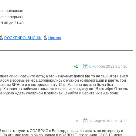
Без выходных
Без перерыва
 9.00 до 21.40
ROCKENROLSHCHIK
Никола
+1
6 ноября 2012 в 17:10
цев либо брать что есть( а это ненужных допов где то на 50-60тр) Начал
ября в восемь вечера договорились о нужной комплектации и цвете, той
звестным ВИНом и внес предоплату 15тр.Машина должна была быть
р Хворостовскийвзял только за и назначил выдачу на 15 октября.Я очень
не нужно ждать солярисы в регионах.Езжайте и берите их в Авилоне
0
28 марта 2013 в 14:22
й попытке купить СОЛЯРИС в Волгогрде, начала искать по интернету в
ТС. То что мне нужно было нашла в АВИЛОНЕ, позвонила 12.03.13 меня