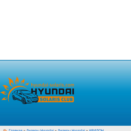
Главная
»
Дилеры Hyundai
»
Дилеры Hyundai
»
АВИЛОН