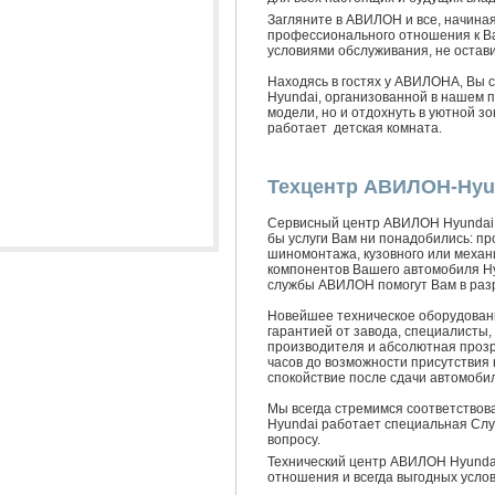
Загляните в АВИЛОН и все, начина
профессионального отношения к В
условиями обслуживания, не остав
Находясь в гостях у АВИЛОНА, Вы 
Hyundai, организованной в нашем 
модели, но и отдохнуть в уютной з
работает детская комната.
Техцентр АВИЛОН-Hyu
Сервисный центр АВИЛОН Hyundai с
бы услуги Вам ни понадобились: п
шиномонтажа, кузовного или механ
компонентов Вашего автомобиля H
службы АВИЛОН помогут Вам в раз
Новейшее техническое оборудовани
гарантией от завода, специалисты
производителя и абсолютная прозр
часов до возможности присутствия 
спокойствие после сдачи автомобил
Мы всегда стремимся соответствов
Hyundai работает специальная Слу
вопросу.
Технический центр АВИЛОН Hyundai
отношения и всегда выгодных услов