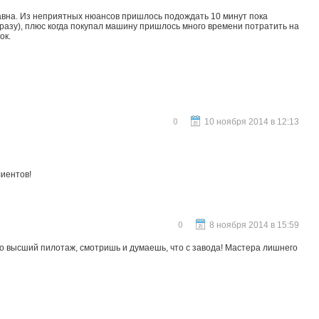
равна. Из неприятных нюансов пришлось подождать 10 минут пока
сразу), плюс когда покупал машину пришлось много времени потратить на
ок.
0
10 ноября 2014 в 12:13
иентов!
0
8 ноября 2014 в 15:59
сто высший пилотаж, смотришь и думаешь, что с завода! Мастера лишнего