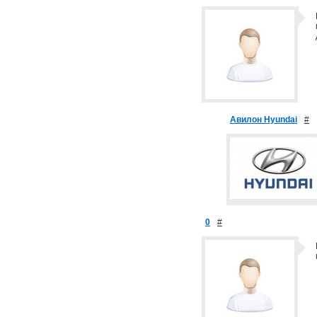
Авилон Hyundai
#
0
#