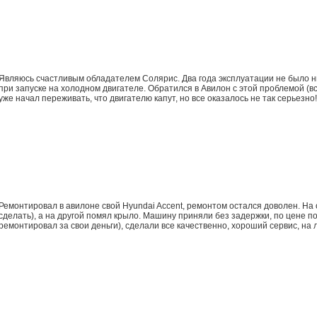
Являюсь счастливым обладателем Солярис. Два года эксплуатации не было н
при запуске на холодном двигателе. Обратился в Авилон с этой проблемой (все
уже начал переживать, что двигателю капут, но все оказалось не так серьезн
Ремонтировал в авилоне свой Hyundai Accent, ремонтом остался доволен. На
сделать), а на другой помял крыло. Машину приняли без задержки, по цене по
ремонтировал за свои деньги), сделали все качественно, хороший сервис, на