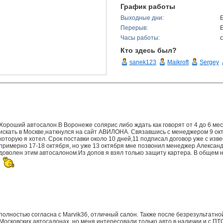
График работы
Выходные дни:
Перерыв:
Часы работы:
с
Кто здесь был?
sanek123
Maikroft
Sergey
Хороший автосалон.В Воронеже солярис либо ждать как говорят от 4 до 6 меся
искать в Москве,наткнулся на сайт АВИЛОНА. Связавшись с менеджером 9 окт
которую я хотел. Срок поставки около 10 дней,11 подписал договор уже с и
примерно 17-18 октября, но уже 13 октября мне позвонил менеджер Александ
доволен этим автосалоном.Из допов я взял только защиту картера. В общем 
полностью согласна с Marvik36, отличный салон. Также после безрезультатно
Московских автосалонах, но меня интересовали только авто в наличии и с П