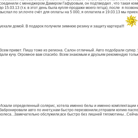
соединили с менеджером Дамиром Гафуровым, он подтвердил , что такая комп
до 15.03.13 (т.к. в этот день была купля-продажи моего гетца), после я по
выслал по эл.почте счёт для оплаты на 5 000, я оплатила и 19.03.13 мы при
уехали домой. В подарок получили зимнюю резину и защиту картера!!!
Всем привет. Пишу тоже из региона. Салон отличный. Авто подобрали супер
дали кучу. Огромное вам спасибо. Всем знакомым и друзьям рекомендую тол
Искали определенный солярис, хотела именно белы и именно комплектации к
Забронировали авто по инету,нам быстро перезвонили,отправли копию паспо
колеса...Замечательно обслужили,все быстро без лишней тягомотины...Сейчас