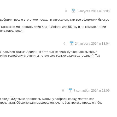
0
5 августа 2014 в 09:06
 одобрили, после этого уже поехал в автосалон, там все оформили быстро
ак как не мог решить либо брать Solaris или 5D, ну и по комплектации
шина идеальная!
0
24 августа 2014 в 18:04
 понравился только Авилон. В остальных либо жуткое навязывание
 по телефону уточнял, а потом уже только ехал в автосалон). Так
0
7 сентября 2014 в 22:09
л сюда. Ждать не пришлось, машину забрали сразу, мастер все
 предлагал. Обслуживанием доволен, очень быстро все прошло и без