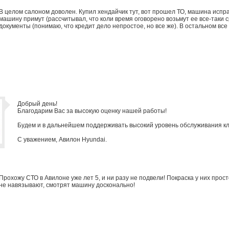
В целом салоном доволен. Купил хендайчик тут, вот прошел ТО, машина исп
машину примут (рассчитывал, что коли время оговорено возьмут ее все-таки 
документы (понимаю, что кредит дело непростое, но все же). В остальном все 
Добрый день!
Благодарим Вас за высокую оценку нашей работы!
Будем и в дальнейшем поддерживать высокий уровень обслуживания кл
С уважением, Авилон Hyundai.
Прохожу СТО в Авилоне уже лет 5, и ни разу не подвели! Покраска у них про
не навязывают, смотрят машину досконально!