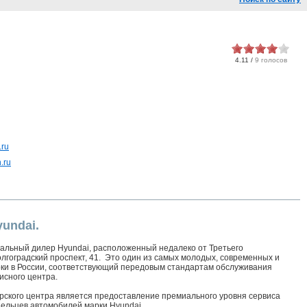
4.11 /
9 голосов
.ru
.ru
undai.
ьный дилер Hyundai, расположенный недалеко от Третьего
олгоградский проспект, 41. Это один из самых молодых, современных и
ки в России, соответствующий передовым стандартам обслуживания
висного центра.
ского центра является предоставление премиального уровня сервиса
дельцев автомобилей марки Hyundai.