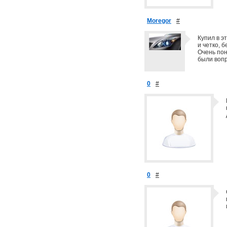
Moregor
#
Купил в э
и четко, б
Очень пон
были вопр
0
#
0
#