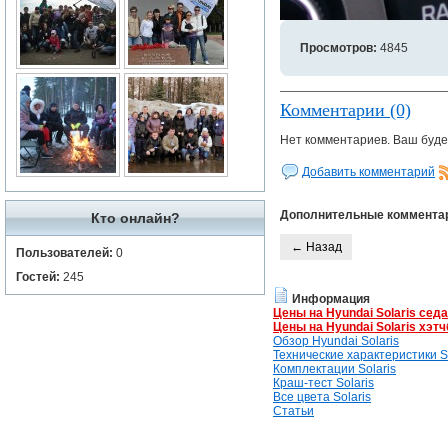
Просмотров:
4845
Комментарии (0)
Нет комментариев. Ваш буде
Добавить комментарий
Дополнительные коммента
Кто онлайн?
← Назад
Пользователей:
0
Гостей:
245
Информация
Цены на Hyundai Solaris сед
Цены на Hyundai Solaris хэтч
Обзор Hyundai Solaris
Технические характеристики So
Комплектации Solaris
Краш-тест Solaris
Все цвета Solaris
Статьи