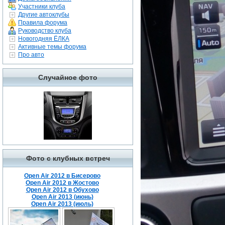
Участники клуба
Другие автоклубы
Правила форума
Руководство клуба
Новогодняя ЁЛКА
Активные темы форума
Про авто
Случайное фото
Фото с клубных встреч
Open Air 2012 в Бисерово
Open Air 2012 в Жостово
Open Air 2012 в Обухово
Open Air 2013 (июнь)
Open Air 2013 (июль)