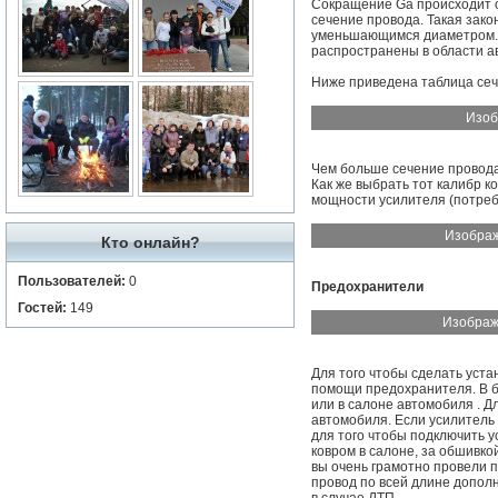
Сокращение Ga происходит о
сечение провода. Такая зако
уменьшающимся диаметром. Н
распространены в области ав
Ниже приведена таблица сеч
Изоб
Чем больше сечение провода
Как же выбрать тот калибр к
мощности усилителя (потреб
Изображ
Кто онлайн?
Пользователей:
0
Предохранители
Гостей:
149
Изображ
Для того чтобы сделать уст
помощи предохранителя. В б
или в салоне автомобиля . Д
автомобиля. Если усилитель 
для того чтобы подключить у
ковром в салоне, за обшивко
вы очень грамотно провели п
провод по всей длине допол