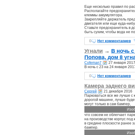
Еще несколько правил по р
Располагайте предохранител
клеммы аккумулятора.
Закрепляйте держатель предо
двигателя или еще куда-нибу
Ставьте предохранитель в д
быть сухим, чтобы вода не п
0
Нет комментариев
Угнали
→
В ночь с
Попова, дом 8 угн
Cofeman7
27 января 201
В ночь с 23 на 24 января 20
0
Нет комментариев
Камера заднего ви
Сергей
21 декабря 2016
Парковаться все же лучше с 
дорогой машине, лучше будет
могут только в сам бампер,
Изоб
что совсем не облегчает парк
на производстве корпус под 
в средине плоскости ранее з
бампер.
Изоб