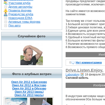
продавцы предлагают скидки,
Участники клуба
производителями, исключая 
Другие автоклубы
Правила форума
На сайте имеется возможност
Руководство клуба
заменителями.
Новогодняя ЁЛКА
Так почему же стоит пользов
Активные темы форума
1.Большой ассортимент ориг
Про авто
2.Гибкая ценовая политика, 
3.Единые цены для всех реги
4.Возможность осуществлять п
Случайное фото
5.Удобный и понятный инте
6.Большое количество фильт
7.Наличие возможности срав
8.Возможность прямого обще
Изоб
0
Нет комментариев
Drive.Listen.Enjoy.
Фото с клубных встреч
Laboratory
18 февраля 20
Силовой кабель
Open Air 2012 в Бисерово
Open Air 2012 в Жостово
Изображ
Open Air 2012 в Обухово
Open Air 2013 (июнь)
Open Air 2013 (июль)
В индустрии автозвука чаще
обозначением 0Ga больше че