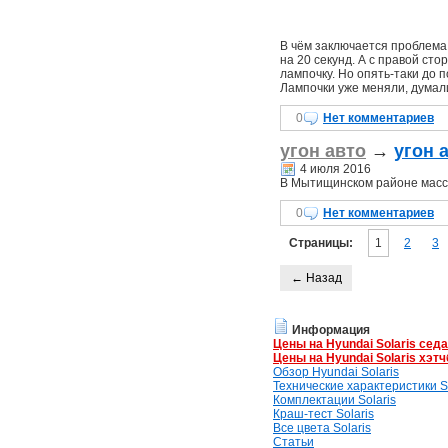
В чём заключается проблема.
на 20 секунд. А с правой сто
лампочку. Но опять-таки до 
Лампочки уже меняли, думали 
0
Нет комментариев
угон авто
→
угон 
4 июля 2016
В Мытищинском районе массо
0
Нет комментариев
Страницы:
1
2
3
← Назад
Информация
Цены на Hyundai Solaris сед
Цены на Hyundai Solaris хэтч
Обзор Hyundai Solaris
Технические характеристики So
Комплектации Solaris
Краш-тест Solaris
Все цвета Solaris
Статьи