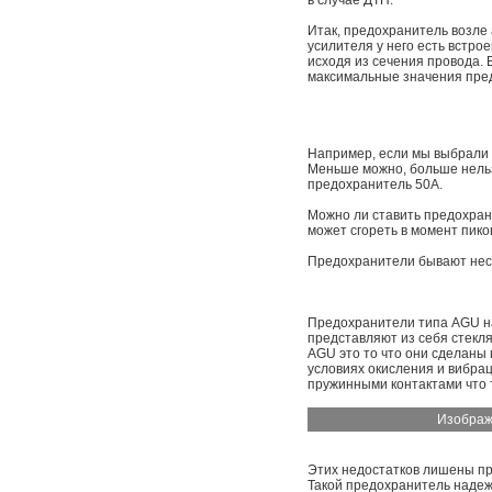
в случае ДТП.
Итак, предохранитель возле
усилителя у него есть встр
исходя из сечения провода.
максимальные значения пред
Например, если мы выбрали 
Меньше можно, больше нельз
предохранитель 50А.
Можно ли ставить предохран
может сгореть в момент пико
Предохранители бывают неск
Предохранители типа AGU на
представляют из себя стекл
AGU это то что они сделаны 
условиях окисления и вибрац
пружинными контактами что 
Изображ
Этих недостатков лишены пр
Такой предохранитель надеж