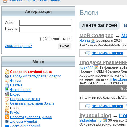
Блоги
Авторизация
Логин:
Лента записей
В
Пароль:
Мой Солярис
→
М
Запомнить меня
Honha
26 апреля 2024
Буду здесь рассказывать пр
Забыли пароль?
0
Нет комментариев
Меню
Продажа крашенн
Kuzy777
19 февраля 201
Продам НОВЫЙ бампер Хендай
Скидки по клубной карте
Хороший прочный пластик. Га
Народный тест-драйв Солярис
интернет магазин
https://ba
Форум
Тел:+79372131980 Татьяна
Статьи
Изоб
Фотогалерея
Видео
В наличии все бампера ВАЗ, 
Вопросы и ответы
Отзывы владельцев Solaris
0
Нет комментариев
Блоги
Клубы
hyundai blog
→
По
Новости дилеров Hyundai
alphadetailing
30 января 
Дилеры Hyundai
Основное достоинство сервис
Доска объявлений