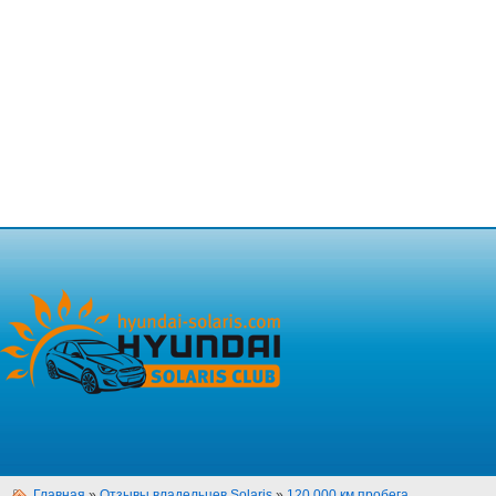
Главная
»
Отзывы владельцев Solaris
»
120 000 км пробега