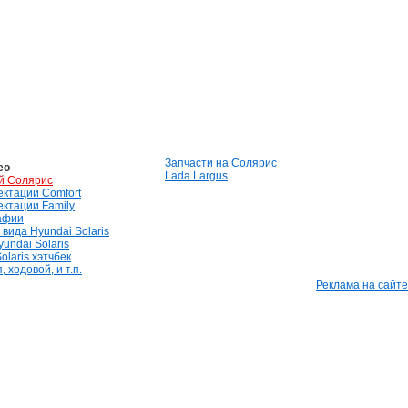
Запчасти на Солярис
ео
Lada Largus
й Солярис
лектации Comfort
лектации Family
афии
вида Hyundai Solaris
undai Solaris
olaris хэтчбек
 ходовой, и т.п.
Реклама на сайте