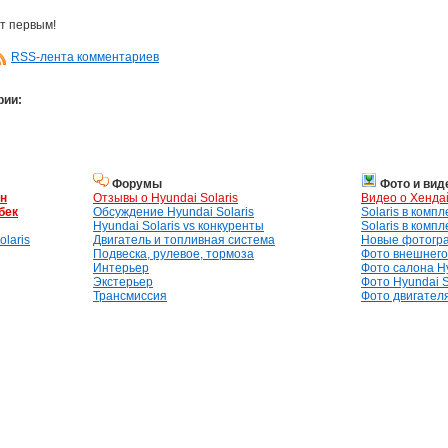
т первым!
RSS-лента комментариев
рии:
Форумы
Фото и вид
ан
Отзывы о Hyundai Solaris
Видео о Хенда
бек
Обсуждение Hyundai Solaris
Solaris в комп
Hyundai Solaris vs конкуренты
Solaris в комп
laris
Двигатель и топливная система
Новые фотогр
Подвеска, рулевое, тормоза
Фото внешнего 
Интерьер
Фото салона Hy
Экстерьер
Фото Hyundai S
Трансмиссия
Фото двигателя,