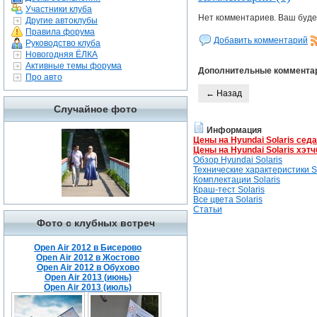
Участники клуба
Нет комментариев. Ваш буде
Другие автоклубы
Правила форума
Добавить комментарий
Руководство клуба
Новогодняя ЁЛКА
Активные темы форума
Дополнительные коммента
Про авто
← Назад
Случайное фото
Информация
Цены на Hyundai Solaris сед
Цены на Hyundai Solaris хэтч
Обзор Hyundai Solaris
Технические характеристики So
Комплектации Solaris
Краш-тест Solaris
Все цвета Solaris
Статьи
Фото с клубных встреч
Open Air 2012 в Бисерово
Open Air 2012 в Жостово
Open Air 2012 в Обухово
Open Air 2013 (июнь)
Open Air 2013 (июль)