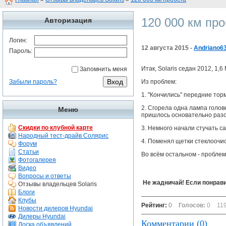
120 000 км про
Авторизация
Логин:
12 августа 2015 -
Andriano6
Пароль:
Итак, Solaris седан 2012, 1,6
Запомнить меня
Забыли пароль?
Из проблем:
1. "Кончились" передние тор
2. Сгорела одна лампа голов
Меню
пришлось основательно разо
Скидки по клубной карте
3. Немного начали стучать с
Народный тест-драйв Солярис
4. Поменял щетки стеклоочи
Форум
Статьи
Во всём остальном - проблем
Фотогалерея
Видео
Вопросы и ответы
Не жадничай! Если понрави
Отзывы владельцев Solaris
Блоги
Клубы
Рейтинг:
0
Голосов:
0
11
Новости дилеров Hyundai
Дилеры Hyundai
Комментарии (0)
Доска объявлений