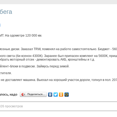
бега
3
 МТ. На одометре 120 000 км.
мозные диски. Заказал TRW, поменял на работе самостоятельно. Бюджет - 56
ного света (би-ксенон 4300К). Заранее был припасен комплект на 5600К, при
брать моторный отсек - демонтировать АКБ, кронштейны и т.д.
айлент-блоки в подвеске. Займусь перед зимой.
стителя.
 не доставляет машина. Выехал на хороший участок дороги, топнул в пол. 207
лось, надо
Поделиться…
926 просмотров