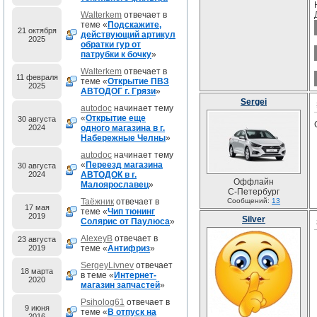
Walterkem
отвечает в
теме «
Подскажите,
21 октября
действующий артикул
2025
обратки гур от
патрубки к бочку
»
Walterkem
отвечает в
11 февраля
теме «
Открытие ПВЗ
2025
АВТОДОГ г. Грязи
»
Sergei
autodoc
начинает тему
«
Открытие еще
30 августа
2024
одного магазина в г.
Набережные Челны
»
autodoc
начинает тему
«
Переезд магазина
30 августа
2024
АВТОДОК в г.
Оффлайн
Малоярославец
»
С-Петербург
Таёжник
отвечает в
Сообщений:
13
17 мая
теме «
Чип тюнинг
2019
Silver
Солярис от Паулюса
»
AlexeyB
отвечает в
23 августа
2019
теме «
Антифриз
»
SergeyLivnev
отвечает
18 марта
в теме «
Интернет-
2020
магазин запчастей
»
Psiholog61
отвечает в
9 июня
теме «
В отпуск на
2016