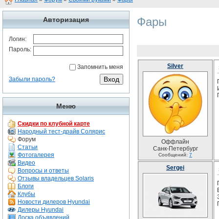
Фары
Авторизация
Логин:
Пароль:
Silver
Запомнить меня
Забыли пароль?
Меню
Скидки по клубной карте
Народный тест-драйв Солярис
Форум
Оффлайн
Статьи
Санк-Петербург
Фотогалерея
Сообщений:
7
Видео
Sergei
Вопросы и ответы
Отзывы владельцев Solaris
Блоги
Клубы
Новости дилеров Hyundai
Дилеры Hyundai
Доска объявлений