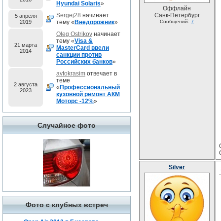
Hyundai Solaris
»
Оффлайн
Sergej28
начинает
Санк-Петербург
5 апреля
2019
тему «
Внедорожник
»
Сообщений:
7
Oleg Ostrikov
начинает
тему «
Visa &
21 марта
MasterCard ввели
2014
санкции против
Российских банков
»
avtokrasim
отвечает в
теме
2 августа
«
Профессиональный
2023
кузовной ремонт АКМ
Моторс -12%
»
Случайное фото
Silver
Фото с клубных встреч