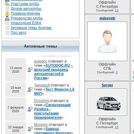
Оффлайн
Участники клуба
С-Петербург
Другие автоклубы
Сообщений:
13
Правила форума
Руководство клуба
pulsespb
Новогодняя ЁЛКА
Активные темы форума
Про авто
Активные темы
autodoc
отвечает в
Оффлайн
теме «
AUTODOC.RU –
13 июля
СПБ
ведущий продавец
2026
Сообщений:
3
автозапчастей в
России
»
Taksdautt
отвечает в
Sergei
15 мая
теме «
Тест Фемели 1.6
2026
МКП
»
Donaling
отвечает в
теме «
Сигнализации
2 февраля
Pandora -
2026
консультации
производителя
»
Оффлайн
С-Петербург
Moregor
отвечает в
22 января
Сообщений:
13
теме «
Замена
2026
топливного фильтра
»