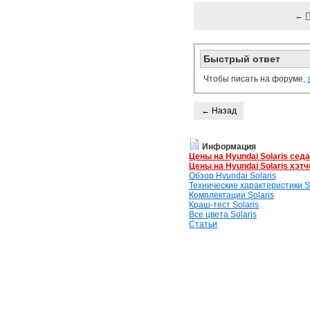
←
Быстрый ответ
Чтобы писать на форуме,
← Назад
Информация
Цены на Hyundai Solaris сед
Цены на Hyundai Solaris хэтч
Обзор Hyundai Solaris
Технические характеристики So
Комплектации Solaris
Краш-тест Solaris
Все цвета Solaris
Статьи