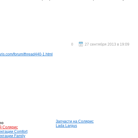
0
27 сентября 2013 в 19:09
aris.com/forum/thread440-1.html
Запчасти на Солярис
ео
Lada Largus
й Солярис
лектации Comfort
лектации Family