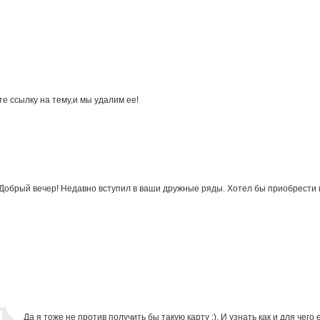
те ссылку на тему,и мы удалим ее!
Добрый вечер! Недавно вступил в ваши дружные ряды. Хотел бы приобрести кл
Да я тоже не против получить бы такую карту :). И узнать как и для чего 