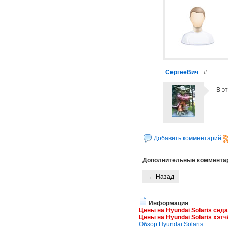
СергееВич
#
В э
Добавить комментарий
Дополнительные коммента
← Назад
Информация
Цены на Hyundai Solaris сед
Цены на Hyundai Solaris хэтч
Обзор Hyundai Solaris