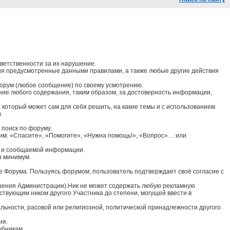
ветственности за их нарушение.
ия предусмотренные данными правилами, а также любые другие действия
форум (любое сообщение) по своему усмотрению.
ние любого содержания, таким образом, за достоверность информации,
который может сам для себя решить, на какие темы и с использованием
.
 поиск по форуму.
тим: «Спасите», «Помогите», «Нужна помощь!», «Вопрос»… или
ий и сообщаемой информации.
я минимум.
е Форума. Пользуясь форумом, пользователь подтверждает своё согласие с
решения Администрации).Ник не может содержать любую рекламную
вующим ником другого Участника до степени, могущей ввести в
альности, расовой или религиозной, политической принадлежности другого
ия.
убникам.