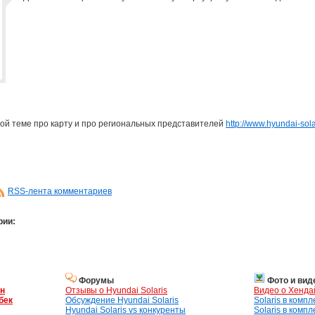
той теме про карту и про региональных представителей
http://www.hyundai-sol
RSS-лента комментариев
рии:
Форумы
Фото и вид
ан
Отзывы о Hyundai Solaris
Видео о Хенда
бек
Обсуждение Hyundai Solaris
Solaris в комп
Hyundai Solaris vs конкуренты
Solaris в комп