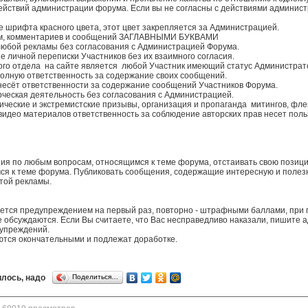
йствий администрации форума. Если вы не согласны с действиями администр
 шрифта красного цвета, этот цвет закрепляется за Администрацией.
ем, комментариев и сообщений ЗАГЛАВНЫМИ БУКВАМИ
юбой рекламы без согласования с Администрацией Форума.
 личной переписки Участников без их взаимного согласия.
го отдела на сайте является любой Участник имеющий статус Администрат
полную ответственность за содержание своих сообщений.
несёт ответственности за содержание сообщений Участников Форума.
ческая деятельность без согласования с Администрацией.
ческие и экстремистские призывы, организация и пропаганда митингов, фле
видео материалов ответственность за соблюдение авторских прав несет п
ния по любым вопросам, относящимся к теме форума, отстаивать свою позици
я к теме форума. Публиковать сообщения, содержащие интересную и полез
той рекламы.
ется предупреждением на первый раз, повторно - штрафными баллами, при
 обсуждаются. Если Вы считаете, что Вас несправедливо наказали, пишите 
дупреждений.
тся окончательными и подлежат доработке.
лось, надо
Поделиться…