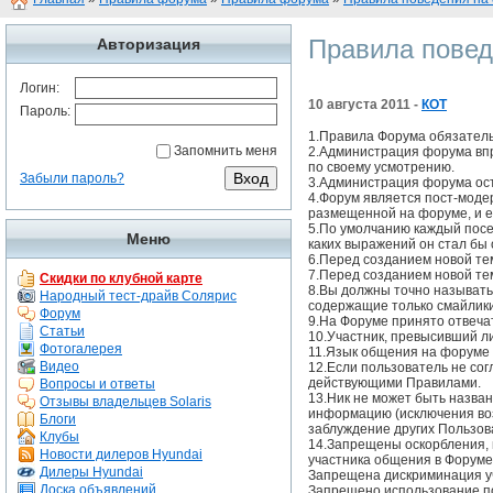
Правила повед
Авторизация
Логин:
10 августа 2011 -
КОТ
Пароль:
1.Правила Форума обязатель
Запомнить меня
2.Администрация форума впр
по своему усмотрению.
Забыли пароль?
3.Администрация форума ост
4.Форум является пост-моде
размещенной на форуме, и е
5.По умолчанию каждый посе
Меню
каких выражений он стал бы
6.Перед созданием новой те
7.Перед созданием новой тем
Скидки по клубной карте
8.Вы должны точно называть
Народный тест-драйв Солярис
содержащие только смайлики
Форум
9.На Форуме принято отвеча
Статьи
10.Участник, превысивший л
Фотогалерея
11.Язык общения на форуме 
Видео
12.Если пользователь не со
действующими Правилами.
Вопросы и ответы
13.Ник не может быть назва
Отзывы владельцев Solaris
информацию (исключения воз
Блоги
заблуждение других Пользов
Клубы
14.Запрещены оскорбления, 
Новости дилеров Hyundai
участника общения в Форуме
Дилеры Hyundai
Запрещена дискриминация уч
Доска объявлений
Запрещено использование по