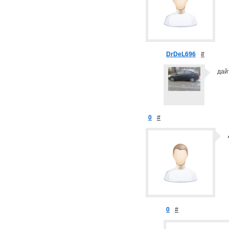
DrDeL696
#
дай
0
#
0
#