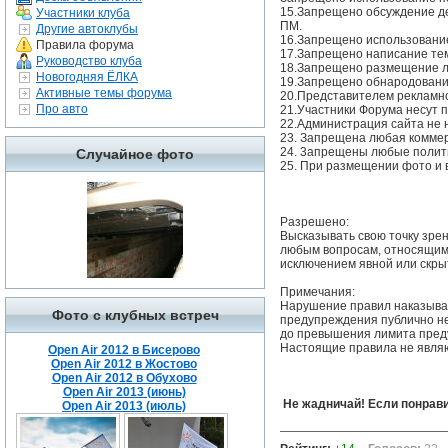
15.Запрещено обсуждение де
Участники клуба
ПМ.
Другие автоклубы
16.Запрещено использование
Правила форума
17.Запрещено написание т
Руководство клуба
18.Запрещено размещение л
Новогодняя ЁЛКА
19.Запрещено обнародование
Активные темы форума
20.Представителем рекламно
Про авто
21.Участники Форума несут 
22.Администрация сайта не 
23. Запрещена любая коммер
24. 3апрещены любые полити
Случайное фото
25. При размещении фото и 
Разрешено:
Высказывать свою точку зре
любым вопросам, относящимс
исключением явной или скры
Примечания:
Нарушение правил наказыва
Фото с клубных встреч
предупреждения публично не
до превышения лимита пре
Настоящие правила не являю
Open Air 2012 в Бисерово
Open Air 2012 в Жостово
Open Air 2012 в Обухово
Open Air 2013 (июнь)
Не жадничай! Если понрави
Open Air 2013 (июль)