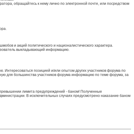
атора, обращайтесь к нему лично по электронной почте, или посредством
ора.
шмобов и акций политического и националистического характера.
ользователь выкладывающий информацию.
ю. Интересоваться позицией и/или опытом других участников форума по
ную для большинства участников форума информацию по теме форума, за
 превышении лимита предупреждений - баном! Полученные
администрации. В исключительных случаях предусмотрено наказание баном