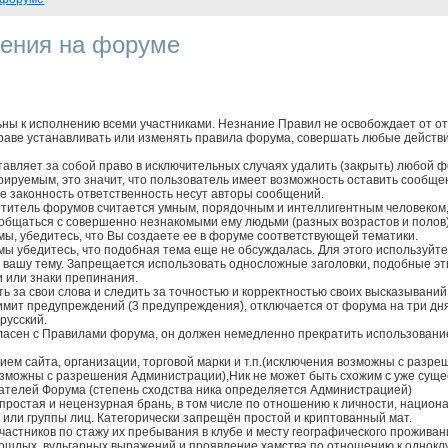
ения на форуме
ны к исполнению всеми участниками. Незнание Правил не освобождает от от
аве устанавливать или изменять правила форума, совершать любые действ
авляет за собой право в исключительных случаях удалить (закрыть) любой 
рируемым, это значит, что пользователь имеет возможность оставить сообще
е законность ответственность несут авторы сообщений.
титель форумов считается умным, порядочным и интеллигентным человеком, 
 общаться с совершенно незнакомыми ему людьми (разных возрастов и полов)
мы, убедитесь, что Вы создаете ее в форуме соответствующей тематики.
ы убедитесь, что подобная тема еще не обсуждалась. Для этого используйте
 вашу тему. Запрещается использовать односложные заголовки, подобные э
 или знаки препинания.
ть за свои слова и следить за точностью и корректностью своих высказыван
имит предупреждений (3 предупреждения), отключается от форума на три дн
русский.
гласен с Правилами форума, он должен немедленно прекратить использовани
нием сайта, организации, торговой марки и т.п.(исключения возможны с раз
можны с разрешения Администрации),Ник не может быть схожим с уже сущест
ателей Форума (степень сходства ника определяется Администрацией)
простая и нецензурная брань, в том числе по отношению к личности, национ
 или группы лиц. Категорически запрещён простой и криптованный мат.
астников по стажу их пребывания в клубе и месту географического проживан
шлых, вульгарных выражений и проявление хамства по отношению к однокл