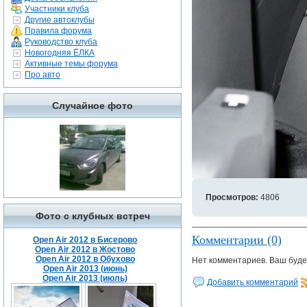
Участники клуба
Другие автоклубы
Правила форума
Руководство клуба
Новогодняя ЁЛКА
Активные темы форума
Про авто
Случайное фото
Просмотров:
4806
Фото с клубных встреч
Комментарии (0)
Open Air 2012 в Бисерово
Open Air 2012 в Жостово
Open Air 2012 в Обухово
Нет комментариев. Ваш буде
Open Air 2013 (июнь)
Open Air 2013 (июль)
Добавить комментарий