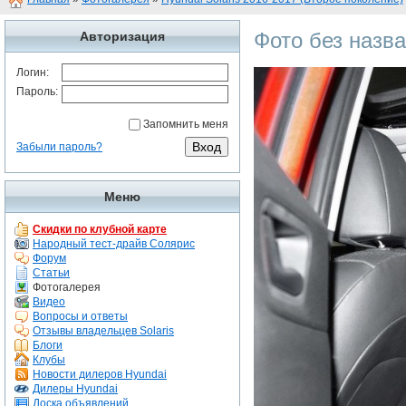
Фото без назв
Авторизация
Логин:
Пароль:
Запомнить меня
Забыли пароль?
Меню
Скидки по клубной карте
Народный тест-драйв Солярис
Форум
Статьи
Фотогалерея
Видео
Вопросы и ответы
Отзывы владельцев Solaris
Блоги
Клубы
Новости дилеров Hyundai
Дилеры Hyundai
Доска объявлений