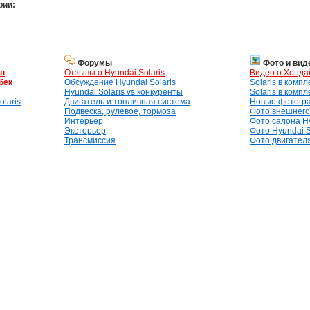
рии:
Форумы
Фото и вид
ан
Отзывы о Hyundai Solaris
Видео о Хенда
бек
Обсуждение Hyundai Solaris
Solaris в комп
Hyundai Solaris vs конкуренты
Solaris в комп
laris
Двигатель и топливная система
Новые фотогр
Подвеска, рулевое, тормоза
Фото внешнего 
Интерьер
Фото салона Hy
Экстерьер
Фото Hyundai S
Трансмиссия
Фото двигателя,