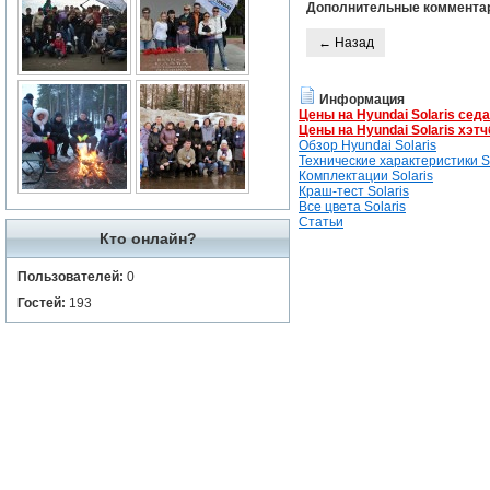
Дополнительные коммента
← Назад
Информация
Цены на Hyundai Solaris сед
Цены на Hyundai Solaris хэтч
Обзор Hyundai Solaris
Технические характеристики So
Комплектации Solaris
Краш-тест Solaris
Все цвета Solaris
Статьи
Кто онлайн?
Пользователей:
0
Гостей:
193