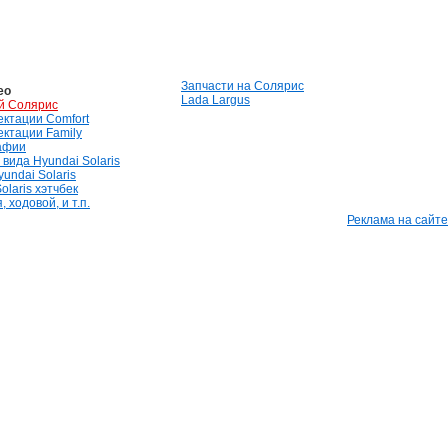
Запчасти на Солярис
ео
Lada Largus
й Солярис
лектации Comfort
лектации Family
афии
вида Hyundai Solaris
undai Solaris
olaris хэтчбек
 ходовой, и т.п.
Реклама на сайте