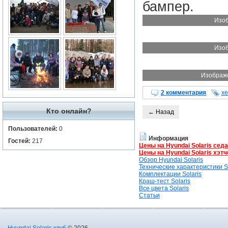
бампер.
Изоб
Изоб
Изображе
2 комментария
хе
Кто онлайн?
← Назад
Пользователей:
0
Информация
Гостей:
217
Цены на Hyundai Solaris сед
Цены на Hyundai Solaris хэтч
Обзор Hyundai Solaris
Технические характеристики So
Комплектации Solaris
Краш-тест Solaris
Все цвета Solaris
Статьи