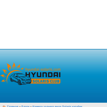
Главная
»
Блоги
»
Камера заднего вида Solaris хэтчбек