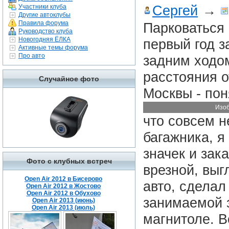
Сергей
→
Участники клуба
Другие автоклубы
Правила форума
Парковаться 
Руководство клуба
Новогодняя ЁЛКА
первый год з
Активные темы форума
Про авто
задним ходо
расстояния о
Случайное фото
Москвы - пон
Изоб
что совсем н
багажника, я
значек и зак
Фото с клубных встреч
врезной, выг
Open Air 2012 в Бисерово
авто, сделал
Open Air 2012 в Жостово
Open Air 2012 в Обухово
занимаемой 
Open Air 2013 (июнь)
Open Air 2013 (июль)
магнитоле. В