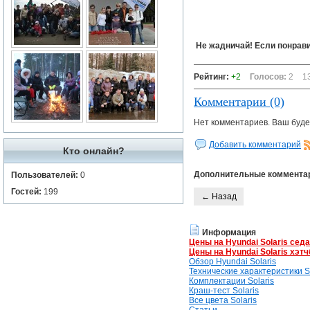
Не жадничай! Если понрави
Рейтинг:
+2
Голосов:
2
1
Комментарии (0)
Нет комментариев. Ваш буде
Добавить комментарий
Кто онлайн?
Дополнительные коммента
Пользователей:
0
Гостей:
199
← Назад
Информация
Цены на Hyundai Solaris сед
Цены на Hyundai Solaris хэтч
Обзор Hyundai Solaris
Технические характеристики So
Комплектации Solaris
Краш-тест Solaris
Все цвета Solaris