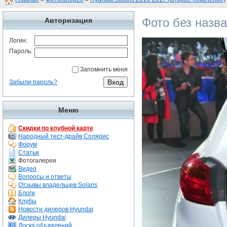
Фото без назв
Авторизация
Логин:
Пароль:
Запомнить меня
Забыли пароль?
Меню
Скидки по клубной карте
Народный тест-драйв Солярис
Форум
Статьи
Фотогалерея
Видео
Вопросы и ответы
Отзывы владельцев Solaris
Блоги
Клубы
Новости дилеров Hyundai
Дилеры Hyundai
Доска объявлений