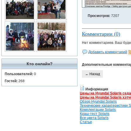
Просмотров:
7207
Комментарии (0)
Нет комментариев. Ваш буде
Добавить комментарий
Кто онлайн?
Дополнительные коммента
Пользователей:
0
← Назад
Гостей:
268
Информация
Цены на Hyundai Solaris сед
Цены на Hyundai Solaris хэтч
Обзор Hyundai Solaris
Технические характеристики So
Комплектации Solaris
Краш-тест Solaris
Все цвета Solaris
Статьи