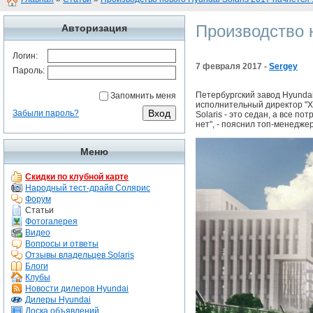
Производство н
Авторизация
Логин:
7 февраля 2017 -
Sergey
Пароль:
Петербургский завод Hyundai
Запомнить меня
исполнительный директор "Хе
Забыли пароль?
Solaris - это седан, а все п
нет", - пояснил топ-менеджер
Меню
Скидки по клубной карте
Народный тест-драйв Солярис
Форум
Статьи
Фотогалерея
Видео
Вопросы и ответы
Отзывы владельцев Solaris
Блоги
Клубы
Новости дилеров Hyundai
Дилеры Hyundai
Доска объявлений