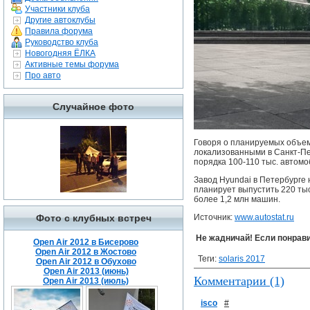
Участники клуба
Другие автоклубы
Правила форума
Руководство клуба
Новогодняя ЁЛКА
Активные темы форума
Про авто
Случайное фото
Говоря о планируемых объем
локализованными в Санкт-Пет
порядка 100-110 тыс. автомоб
Завод Hyundai в Петербурге н
планирует выпустить 220 тыс
более 1,2 млн машин.
Фото с клубных встреч
Источник:
www.autostat.ru
Не жадничай! Если понрави
Open Air 2012 в Бисерово
Open Air 2012 в Жостово
Теги:
solaris 2017
Open Air 2012 в Обухово
Open Air 2013 (июнь)
Комментарии (1)
Open Air 2013 (июль)
isco
#