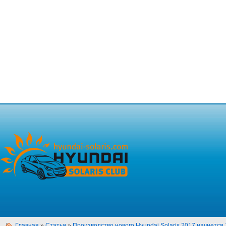
Главная
»
Статьи
»
Производство нового Hyundai Solaris 2017 начнется