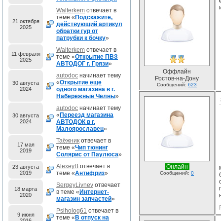
Walterkem
отвечает в
теме «
Подскажите,
21 октября
действующий артикул
2025
обратки гур от
патрубки к бочку
»
Walterkem
отвечает в
11 февраля
теме «
Открытие ПВЗ
2025
АВТОДОГ г. Грязи
»
Оффлайн
autodoc
начинает тему
Ростов-на-Дону
«
Открытие еще
30 августа
Сообщений:
623
2024
одного магазина в г.
Набережные Челны
»
autodoc
начинает тему
«
Переезд магазина
30 августа
2024
АВТОДОК в г.
Малоярославец
»
Таёжник
отвечает в
17 мая
теме «
Чип тюнинг
2019
Солярис от Паулюса
»
AlexeyB
отвечает в
Онлайн
23 августа
2019
теме «
Антифриз
»
Сообщений:
0
SergeyLivnev
отвечает
18 марта
в теме «
Интернет-
2020
магазин запчастей
»
Psiholog61
отвечает в
9 июня
теме «
В отпуск на
2016