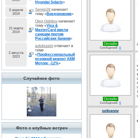
Hyundai Solaris
»
Sergej28
начинает
5 апреля
2019
тему «
Внедорожник
»
Oleg Ostrikov
начинает
тему «
Visa &
21 марта
MasterCard ввели
2014
санкции против
Российских банков
»
Онлайн
avtokrasim
отвечает в
Сообщений:
0
теме
2 августа
«
Профессиональный
2023
кузовной ремонт АКМ
Моторс -12%
»
Случайное фото
Онлайн
Сообщений:
0
selivanov
Фото с клубных встреч