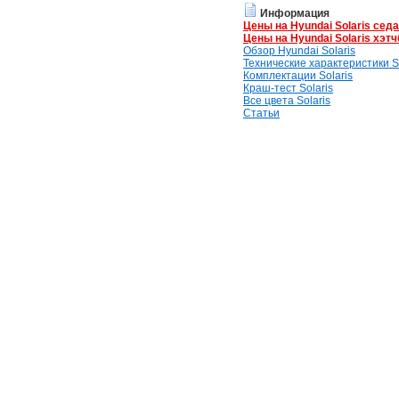
Информация
Цены на Hyundai Solaris сед
Цены на Hyundai Solaris хэтч
Обзор Hyundai Solaris
Технические характеристики So
Комплектации Solaris
Краш-тест Solaris
Все цвета Solaris
Статьи