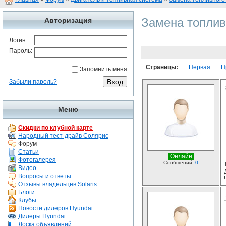
Замена топлив
Авторизация
Логин:
Пароль:
Страницы:
Первая
П
Запомнить меня
Забыли пароль?
Меню
Скидки по клубной карте
Народный тест-драйв Солярис
Форум
Статьи
Онлайн
Фотогалерея
Сообщений:
0
Видео
Вопросы и ответы
Отзывы владельцев Solaris
Блоги
Клубы
Новости дилеров Hyundai
Дилеры Hyundai
Доска объявлений