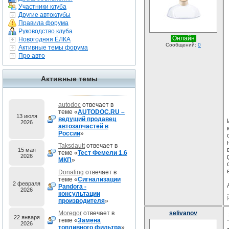
Участники клуба
Другие автоклубы
Правила форума
Руководство клуба
Онлайн
Новогодняя ЁЛКА
Сообщений:
0
Активные темы форума
Про авто
Активные темы
autodoc
отвечает в
теме «
AUTODOC.RU –
13 июля
ведущий продавец
2026
автозапчастей в
России
»
Taksdautt
отвечает в
15 мая
теме «
Тест Фемели 1.6
2026
МКП
»
Donaling
отвечает в
теме «
Сигнализации
2 февраля
Pandora -
2026
консультации
производителя
»
Moregor
отвечает в
selivanov
22 января
теме «
Замена
2026
топливного фильтра
»