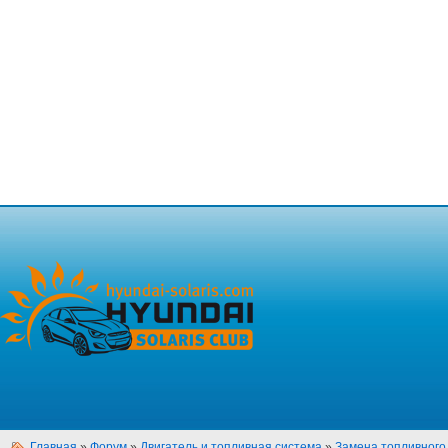
Главная
»
Форум
»
Двигатель и топливная система
»
Замена топливного