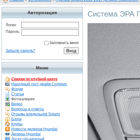
Система ЭРА 
Авторизация
Логин:
Пароль:
Запомнить меня
Забыли пароль?
Меню
Скидки по клубной карте
Народный тест-драйв Солярис
Форум
Статьи
Фотогалерея
Видео
Вопросы и ответы
Отзывы владельцев Solaris
Блоги
Клубы
Новости дилеров Hyundai
Дилеры Hyundai
Доска объявлений