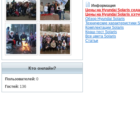
Информация
Цены на Hyundai Solaris сед
Цены на Hyundai Solaris хэтч
Обзор Hyundai Solaris
Технические характеристики So
Комплектации Solaris
Краш-тест Solaris
Все цвета Solaris
Статьи
Кто онлайн?
Пользователей:
0
Гостей:
136