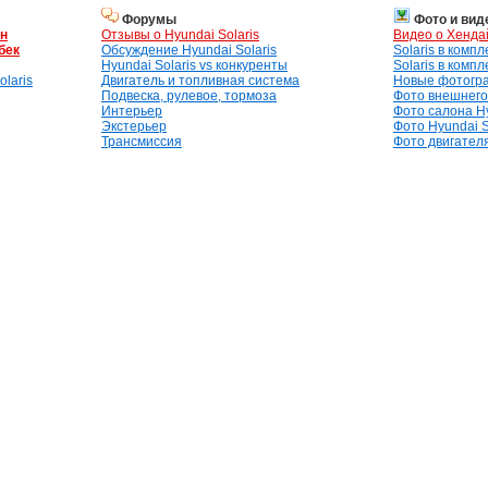
Форумы
Фото и вид
ан
Отзывы о Hyundai Solaris
Видео о Хенда
бек
Обсуждение Hyundai Solaris
Solaris в комп
Hyundai Solaris vs конкуренты
Solaris в комп
laris
Двигатель и топливная система
Новые фотогр
Подвеска, рулевое, тормоза
Фото внешнего 
Интерьер
Фото салона Hy
Экстерьер
Фото Hyundai S
Трансмиссия
Фото двигателя,