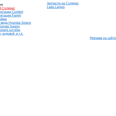
Запчасти на Солярис
ео
Lada Largus
й Солярис
лектации Comfort
лектации Family
афии
вида Hyundai Solaris
undai Solaris
olaris хэтчбек
 ходовой, и т.п.
Реклама на сайте