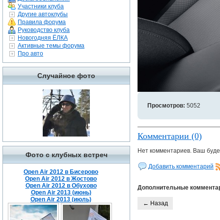
Участники клуба
Другие автоклубы
Правила форума
Руководство клуба
Новогодняя ЁЛКА
Активные темы форума
Про авто
Случайное фото
Просмотров:
5052
Комментарии (0)
Нет комментариев. Ваш буде
Фото с клубных встреч
Добавить комментарий
Open Air 2012 в Бисерово
Open Air 2012 в Жостово
Open Air 2012 в Обухово
Дополнительные коммента
Open Air 2013 (июнь)
Open Air 2013 (июль)
← Назад