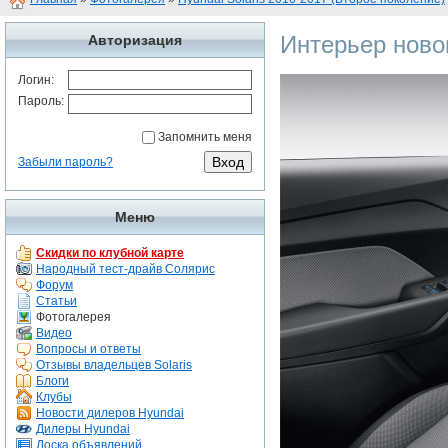
Интерьер ново
Авторизация
Логин:
Пароль:
Запомнить меня
Забыли пароль?
Меню
Скидки по клубной карте
Народный тест-драйв Солярис
Форум
Статьи
Фотогалерея
Видео
Вопросы и ответы
Отзывы владельцев Solaris
Блоги
Клубы
Новости дилеров Hyundai
Дилеры Hyundai
Доска объявлений