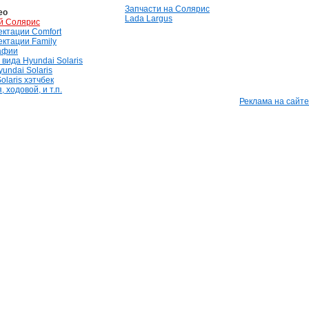
Запчасти на Солярис
ео
Lada Largus
й Солярис
лектации Comfort
лектации Family
афии
вида Hyundai Solaris
undai Solaris
olaris хэтчбек
 ходовой, и т.п.
Реклама на сайте