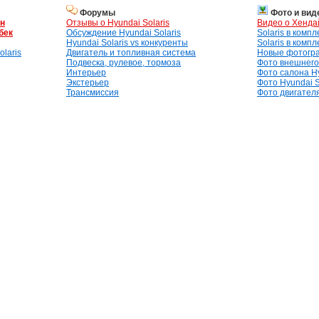
Форумы
Фото и вид
ан
Отзывы о Hyundai Solaris
Видео о Хенда
бек
Обсуждение Hyundai Solaris
Solaris в комп
Hyundai Solaris vs конкуренты
Solaris в комп
laris
Двигатель и топливная система
Новые фотогр
Подвеска, рулевое, тормоза
Фото внешнего 
Интерьер
Фото салона Hy
Экстерьер
Фото Hyundai S
Трансмиссия
Фото двигателя,