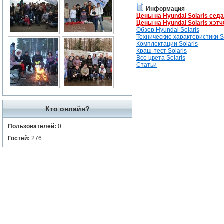
Информация
Цены на Hyundai Solaris сед
Цены на Hyundai Solaris хэтч
Обзор Hyundai Solaris
Технические характеристики So
Комплектации Solaris
Краш-тест Solaris
Все цвета Solaris
Статьи
Кто онлайн?
Пользователей:
0
Гостей:
276