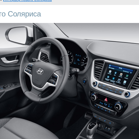
го Соляриса