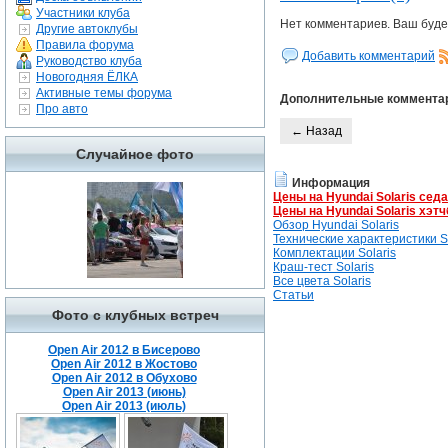
Участники клуба
Нет комментариев. Ваш буде
Другие автоклубы
Правила форума
Добавить комментарий
Руководство клуба
Новогодняя ЁЛКА
Активные темы форума
Дополнительные коммента
Про авто
← Назад
Случайное фото
Информация
Цены на Hyundai Solaris сед
Цены на Hyundai Solaris хэтч
Обзор Hyundai Solaris
Технические характеристики So
Комплектации Solaris
Краш-тест Solaris
Все цвета Solaris
Статьи
Фото с клубных встреч
Open Air 2012 в Бисерово
Open Air 2012 в Жостово
Open Air 2012 в Обухово
Open Air 2013 (июнь)
Open Air 2013 (июль)