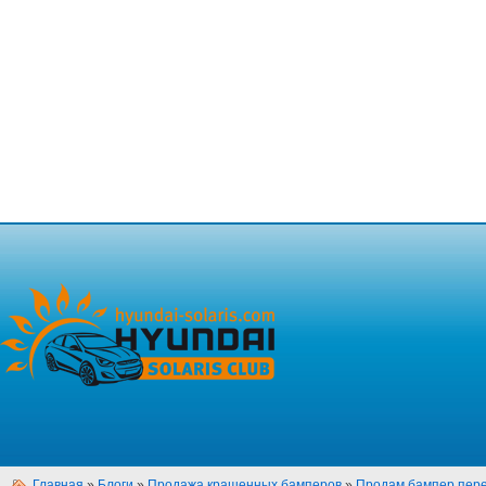
Главная
»
Блоги
»
Продажа крашенных бамперов
»
Продам бампер пере