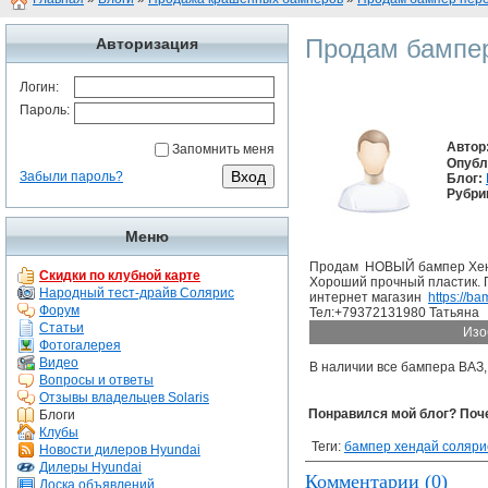
Продам бампер
Авторизация
Логин:
Пароль:
Автор
Запомнить меня
Опубл
Забыли пароль?
Блог:
Рубри
Меню
Продам НОВЫЙ бампер Хенда
Скидки по клубной карте
Хороший прочный пластик. Г
Народный тест-драйв Солярис
интернет магазин
https://b
Форум
Тел:+79372131980 Татьяна
Статьи
Изо
Фотогалерея
Видео
В наличии все бампера ВАЗ, 
Вопросы и ответы
Отзывы владельцев Solaris
Понравился мой блог? Поч
Блоги
Клубы
Теги:
бампер хендай соляри
Новости дилеров Hyundai
Дилеры Hyundai
Комментарии (0)
Доска объявлений