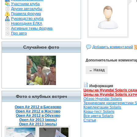
Участники клуба
Другие автоклубы
Правила форума
Руководство клуба
Новогодняя ЁЛКА
Активные темы форума
Про авто
Случайное фото
Добавить комментарий
Дополнительные коммента
← Назад
Информация
Цены на Hyundai Solaris сед
Цены на Hyundai Solaris хэтч
Фото с клубных встреч
Обзор Hyundai Solaris
Технические характеристики So
Open Air 2012 в Бисерово
Комплектации Solaris
Open Air 2012 в Жостово
Краш-тест Solaris
Open Air 2012 в Обухово
Все цвета Solaris
Open Air 2013 (июнь)
Статьи
Open Air 2013 (июль)