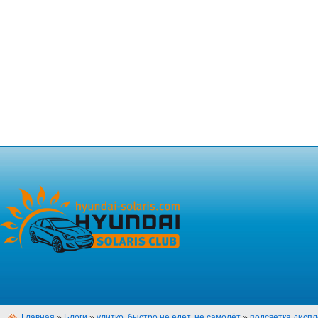
Главная
»
Блоги
»
улитко, быстро не едет, не самолёт
»
подсветка дисп