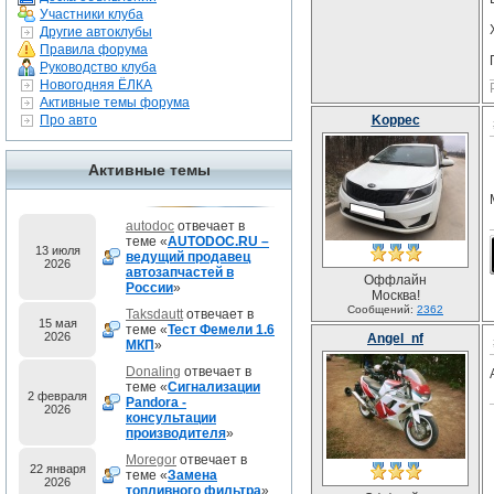
Участники клуба
Другие автоклубы
Правила форума
Руководство клуба
Новогодняя ЁЛКА
Активные темы форума
Про авто
Koppec
Активные темы
autodoc
отвечает в
теме «
AUTODOC.RU –
13 июля
ведущий продавец
2026
автозапчастей в
Оффлайн
России
»
Москва!
Сообщений:
2362
Taksdautt
отвечает в
15 мая
теме «
Тест Фемели 1.6
2026
Angel_nf
МКП
»
Donaling
отвечает в
теме «
Сигнализации
2 февраля
Pandora -
2026
консультации
производителя
»
Moregor
отвечает в
22 января
теме «
Замена
2026
топливного фильтра
»