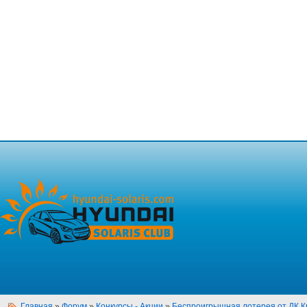
Главная
»
Форум
»
Конкурсы - Акции
»
Беспроигрышная лотерея от ДК К