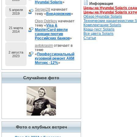
Hyundai Solaris
»
Информация
Цены на Hyundai Solaris сед
Sergej28
начинает
5 апреля
Цены на Hyundai Solaris хэтч
2019
тему «
Внедорожник
»
Обзор Hyundai Solaris
Технические характеристики So
Oleg Ostrikov
начинает
Комплектации Solaris
тему «
Visa &
21 марта
Краш-тест Solaris
MasterCard ввели
2014
Все цвета Solaris
санкции против
Статьи
Российских банков
»
avtokrasim
отвечает в
теме
2 августа
«
Профессиональный
2023
кузовной ремонт АКМ
Моторс -12%
»
Случайное фото
Фото с клубных встреч