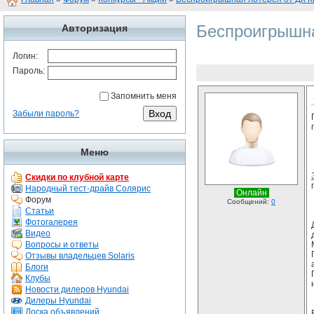
Беспроигрышна
Авторизация
Логин:
Пароль:
Запомнить меня
Забыли пароль?
Меню
Скидки по клубной карте
Народный тест-драйв Солярис
Онлайн
Форум
Сообщений:
0
Статьи
Фотогалерея
Видео
Вопросы и ответы
Отзывы владельцев Solaris
Блоги
Клубы
Новости дилеров Hyundai
Дилеры Hyundai
Доска объявлений