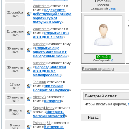
Оффлайн
Москва
Walterkem
отвечает в
Сообщений:
2666
теме «
Подскажите,
21 октября
действующий артикул
2025
обратки гур от
патрубки к бочку
»
Walterkem
отвечает в
11 февраля
теме «
Открытие ПВЗ
2025
АВТОДОГ г. Грязи
»
autodoc
начинает тему
«
Открытие еще
30 августа
2024
одного магазина в г.
Набережные Челны
»
Онлайн
Сообщений:
0
autodoc
начинает тему
«
Переезд магазина
30 августа
В начало страницы
2024
АВТОДОК в г.
Малоярославец
»
Таёжник
отвечает в
17 мая
теме «
Чип тюнинг
2019
Солярис от Паулюса
»
Быстрый ответ
AlexeyB
отвечает в
23 августа
2019
теме «
Антифриз
»
Чтобы писать на форуме,
SergeyLivnev
отвечает
18 марта
в теме «
Интернет-
2020
магазин запчастей
»
← Назад
Psiholog61
отвечает в
9 июня
теме «
В отпуск на
2016