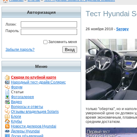
Тест Hyundai S
Авторизация
Логин:
26 ноября 2010 -
Sergey
Пароль:
Запомнить меня
Забыли пароль?
Меню
Скидки по клубной карте
Народный тест-драйв Солярис
Форум
Статьи
Фотогалерея
Видео
Вопросы и ответы
только "обертка", но и напо
Отзывы владельцев Solaris
умеренной цене он должен у
Блоги
время экономичным, плавным
Клубы
средним достатком.
Новости дилеров Hyundai
Дилеры Hyundai
Доска объявлений