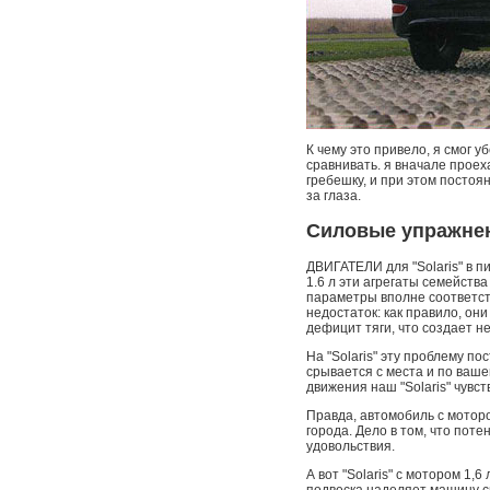
К чему это привело, я смог 
сравнивать. я вначале проеха
гребешку, и при этом постоян
за глаза.
Силовые упражне
ДВИГАТЕЛИ для "Solaris" в п
1.6 л эти агрегаты семейств
параметры вполне соответст
недостаток: как правило, он
дефицит тяги, что создает н
На "Solaris" эту проблему п
срывается с места и по ваше
движения наш "Solaris" чувс
Правда, автомобиль с мотор
города. Дело в том, что пот
удовольствия.
А вот "Solaris" с мотором 1,
подвеска наделяет машину с