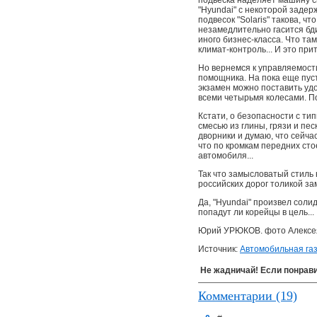
"Hyundai" с некоторой задерж
подвесок "Solaris" такова, 
незамедлительно гасится бд
иного бизнес-класса. Что та
климат-контроль... И это пр
Но вернемся к управляемости
помощника. На пока еще пуст
экзамен можно поставить уд
всеми четырьмя колесами. По
Кстати, о безопасности с тип
смесью из глины, грязи и пес
дворники и думаю, что сейча
что по кромкам передних стое
автомобиля...
Так что замысловатый стиль 
российских дорог толикой за
Да, "Hyundai" произвел соли
попадут ли корейцы в цель...
Юрий УРЮКОВ. фото Алекс
Источник:
Автомобильная газ
Не жадничай! Если понрави
Комментарии (19)