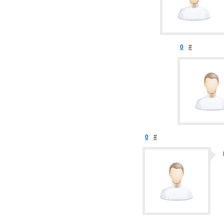
0
#
0
#