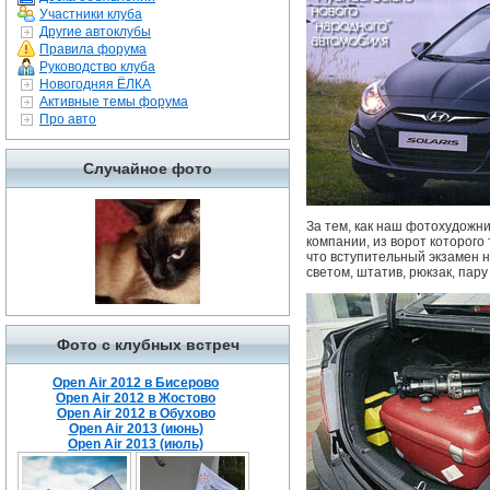
Участники клуба
Другие автоклубы
Правила форума
Руководство клуба
Новогодняя ЁЛКА
Активные темы форума
Про авто
Случайное фото
За тем, как наш фотохудожни
компании, из ворот которого
что вступительный экзамен н
светом, штатив, рюкзак, пару
Фото с клубных встреч
Open Air 2012 в Бисерово
Open Air 2012 в Жостово
Open Air 2012 в Обухово
Open Air 2013 (июнь)
Open Air 2013 (июль)