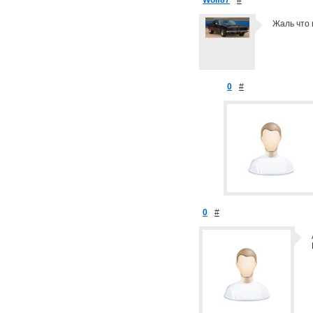
Жаль что 
0
#
0
#