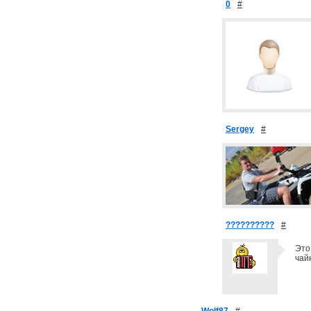
0
#
Sergey
#
??????????
#
Это
чай
Wolf87
#