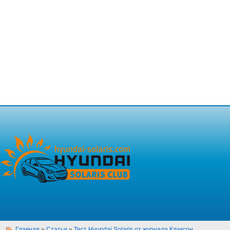
Главная
»
Статьи
»
Тест Hyundai Solaris от журнала Клаксон