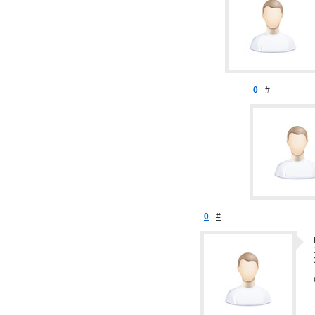
0
#
0
#