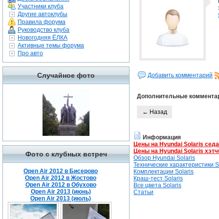
Участники клуба
Другие автоклубы
Правила форума
Руководство клуба
Новогодняя ЁЛКА
Активные темы форума
Про авто
Случайное фото
Добавить комментарий
Дополнительные коммента
← Назад
Информация
Цены на Hyundai Solaris сед
Цены на Hyundai Solaris хэтч
Фото с клубных встреч
Обзор Hyundai Solaris
Технические характеристики So
Open Air 2012 в Бисерово
Комплектации Solaris
Open Air 2012 в Жостово
Краш-тест Solaris
Open Air 2012 в Обухово
Все цвета Solaris
Open Air 2013 (июнь)
Статьи
Open Air 2013 (июль)