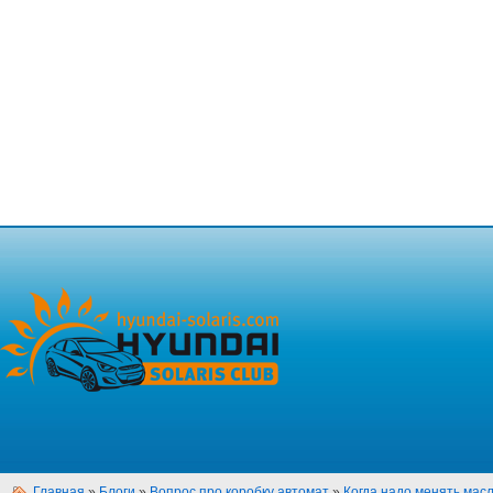
Главная
»
Блоги
»
Вопрос про коробку автомат
»
Когда надо менять масл