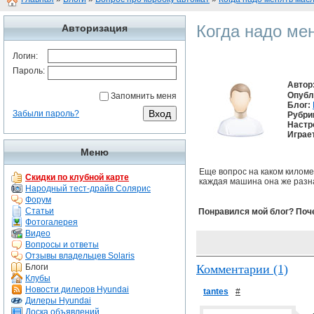
Когда надо ме
Авторизация
Логин:
Пароль:
Автор
Опубл
Запомнить меня
Блог:
Забыли пароль?
Рубри
Настр
Играе
Меню
Еще вопрос на каком километ
Скидки по клубной карте
каждая машина она же разная
Народный тест-драйв Солярис
Форум
Статьи
Понравился мой блог? Поч
Фотогалерея
Видео
Вопросы и ответы
Отзывы владельцев Solaris
Блоги
Комментарии (1)
Клубы
Новости дилеров Hyundai
tantes
#
Дилеры Hyundai
Доска объявлений