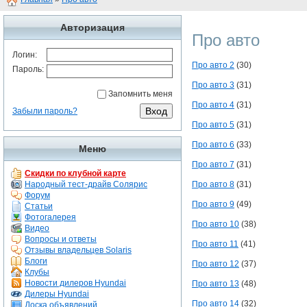
Авторизация
Про авто
Логин:
Про авто 2
(30)
Пароль:
Про авто 3
(31)
Запомнить меня
Про авто 4
(31)
Забыли пароль?
Про авто 5
(31)
Про авто 6
(33)
Меню
Про авто 7
(31)
Скидки по клубной карте
Народный тест-драйв Солярис
Про авто 8
(31)
Форум
Про авто 9
(49)
Статьи
Фотогалерея
Про авто 10
(38)
Видео
Вопросы и ответы
Про авто 11
(41)
Отзывы владельцев Solaris
Блоги
Про авто 12
(37)
Клубы
Новости дилеров Hyundai
Про авто 13
(48)
Дилеры Hyundai
Про авто 14
(32)
Доска объявлений