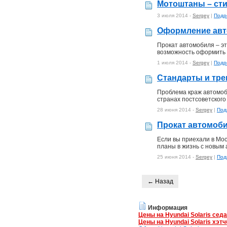
Мотоштаны – сти
3 июля 2014 -
Sergey
|
Подр
Оформление авто
Прокат автомобиля – эт
возможность оформить в
1 июля 2014 -
Sergey
|
Подр
Стандарты и тре
Проблема краж автомоби
странах постсоветского
28 июня 2014 -
Sergey
|
Под
Прокат автомоби
Если вы приехали в Мос
планы в жизнь с новым
25 июня 2014 -
Sergey
|
Под
← Назад
Информация
Цены на Hyundai Solaris сед
Цены на Hyundai Solaris хэтч