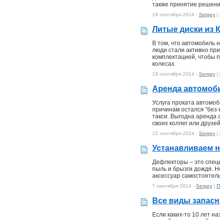
также принятие решени
19 сентября 2014 -
Sergey
|
Литые диски из 
В том, что автомобиль 
люди стали активно пр
комплектацией, чтобы п
колесах.
19 сентября 2014 -
Sergey
|
Аренда автомоби
Услуга проката автомоб
причинам остался "без 
такси. Выгодна аренда 
своих коллег или друзей
15 сентября 2014 -
Sergey
|
Устанавливаем 
Дефлекторы – это спец
пыль и брызги дождя. Н
аксессуар самостоятел
7 сентября 2014 -
Sergey
|
П
Все виды запасн
Если каких-то 10 лет 