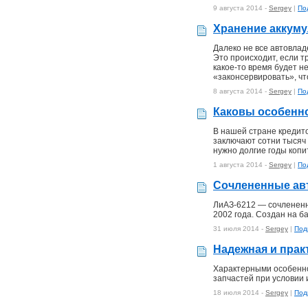
9 августа 2014 -
Sergey
|
По
Хранение аккуму
Далеко не все автовлад
Это происходит, если т
какое-то время будет н
«законсервировать», чт
8 августа 2014 -
Sergey
|
По
Каковы особенно
В нашей стране кредито
заключают сотни тысяч 
нужно долгие годы копи
1 августа 2014 -
Sergey
|
По
Сочлененные ав
ЛиАЗ-6212 — сочлененны
2002 года. Создан на б
31 июля 2014 -
Sergey
|
Под
Надежная и прак
Характерными особенно
запчастей при условии 
18 июля 2014 -
Sergey
|
Под