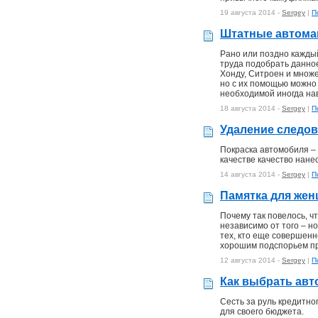
19 августа 2014 -
Sergey
|
П
Штатные автома
Рано или поздно кажды
труда подобрать данное
Хонду, Ситроен и множе
но с их помощью можно
необходимой иногда на
18 августа 2014 -
Sergey
|
П
Удаление следов
Покраска автомобиля – 
качестве качество нане
14 августа 2014 -
Sergey
|
П
Памятка для женщ
Почему так повелось, ч
независимо от того – н
тех, кто еще совершенн
хорошим подспорьем пр
12 августа 2014 -
Sergey
|
П
Как выбрать авт
Сесть за руль кредитно
для своего бюджета.