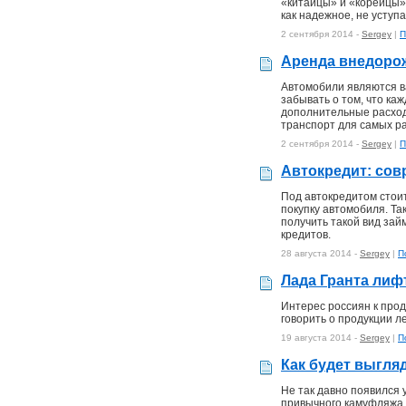
«китайцы» и «корейцы».
как надежное, не уступ
2 сентября 2014 -
Sergey
|
П
Аренда внедоро
Автомобили являются в
забывать о том, что ка
дополнительные расходы
транспорт для самых ра
2 сентября 2014 -
Sergey
|
П
Автокредит: сов
Под автокредитом стои
покупку автомобиля. Та
получить такой вид за
кредитов.
28 августа 2014 -
Sergey
|
П
Лада Гранта лиф
Интерес россиян к про
говорить о продукции л
19 августа 2014 -
Sergey
|
П
Как будет выгля
Не так давно появился 
привычного камуфляжа.