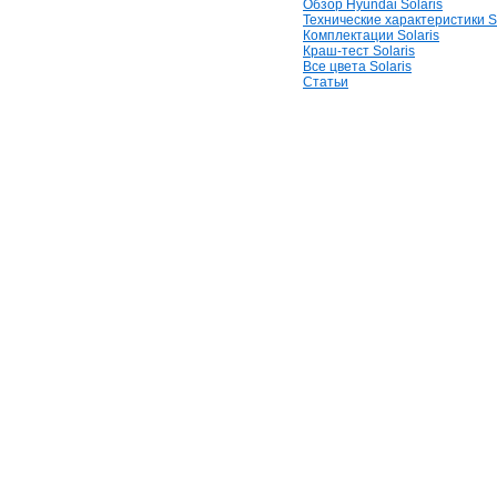
Обзор Hyundai Solaris
Технические характеристики So
Комплектации Solaris
Краш-тест Solaris
Все цвета Solaris
Статьи