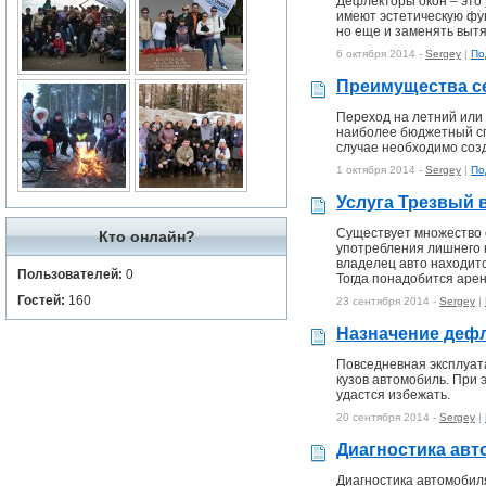
Дефлекторы окон – это
имеют эстетическую фун
но еще и заменять вытя
6 октября 2014 -
Sergey
|
По
Преимущества се
Переход на летний или
наиболее бюджетный сп
случае необходимо созд
1 октября 2014 -
Sergey
|
По
Услуга Трезвый 
Существует множество с
Кто онлайн?
употребления лишнего к
владелец авто находитс
Пользователей:
0
Тогда понадобится арен
Гостей:
160
23 сентября 2014 -
Sergey
|
Назначение дефл
Повседневная эксплуата
кузов автомобиль. При
удастся избежать.
20 сентября 2014 -
Sergey
|
Диагностика авт
Диагностика автомобиля