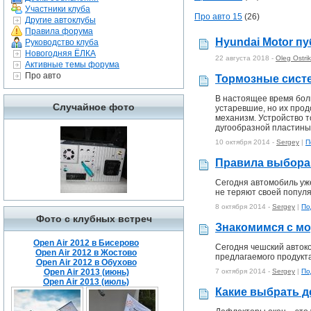
Участники клуба
Про авто 15
(26)
Другие автоклубы
Правила форума
Hyundai Motor пу
Руководство клуба
Новогодняя ЁЛКА
22 августа 2018 -
Oleg Ostri
Активные темы форума
Про авто
Тормозные сист
В настоящее время бол
Случайное фото
устаревшие, но их про
механизм. Устройство 
дугообразной пластины
10 октября 2014 -
Sergey
|
П
Правила выбора 
Сегодня автомобиль уже
не теряют своей популя
8 октября 2014 -
Sergey
|
По
Фото с клубных встреч
Знакомимся с м
Open Air 2012 в Бисерово
Сегодня чешский автоко
Open Air 2012 в Жостово
предлагаемого продукта
Open Air 2012 в Обухово
Open Air 2013 (июнь)
7 октября 2014 -
Sergey
|
По
Open Air 2013 (июль)
Какие выбрать 