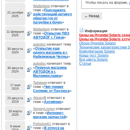
Чтобы писать на форуме,
Walterkem
отвечает в
теме «
Подскажите,
21 октября
действующий артикул
← Назад
2025
обратки гур от
патрубки к бочку
»
Walterkem
отвечает в
Информация
11 февраля
теме «
Открытие ПВЗ
Цены на Hyundai Solaris сед
2025
АВТОДОГ г. Грязи
»
Цены на Hyundai Solaris хэтч
Обзор Hyundai Solaris
autodoc
начинает тему
Технические характеристики So
«
Открытие еще
30 августа
Комплектации Solaris
2024
одного магазина в г.
Краш-тест Solaris
Набережные Челны
»
Все цвета Solaris
autodoc
начинает тему
Статьи
«
Переезд магазина
30 августа
2024
АВТОДОК в г.
Малоярославец
»
Таёжник
отвечает в
17 мая
теме «
Чип тюнинг
2019
Солярис от Паулюса
»
AlexeyB
отвечает в
23 августа
2019
теме «
Антифриз
»
SergeyLivnev
отвечает
18 марта
в теме «
Интернет-
2020
магазин запчастей
»
Psiholog61
отвечает в
9 июня
теме «
В отпуск на
2016