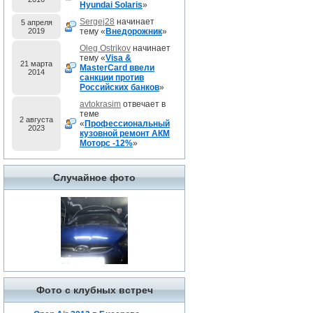
Hyundai Solaris
»
Sergej28
начинает
5 апреля
2019
тему «
Внедорожник
»
Oleg Ostrikov
начинает
тему «
Visa &
21 марта
MasterCard ввели
2014
санкции против
Российских банков
»
avtokrasim
отвечает в
теме
2 августа
«
Профессиональный
2023
кузовной ремонт АКМ
Моторс -12%
»
Случайное фото
Фото с клубных встреч