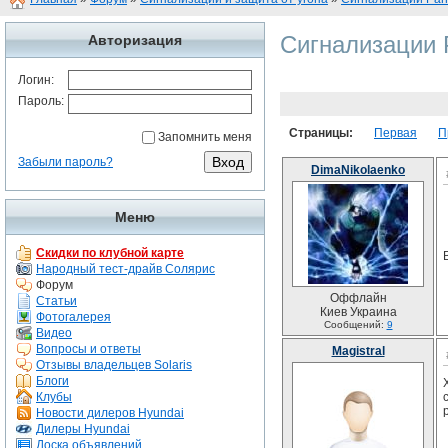
Сигнализации 
Авторизация
Логин:
Пароль:
Страницы:
Первая
П
Запомнить меня
Забыли пароль?
DimaNikolaenko
Меню
Скидки по клубной карте
Народный тест-драйв Солярис
Форум
Оффлайн
Статьи
Киев Украина
Фотогалерея
Сообщений:
9
Видео
Вопросы и ответы
Magistral
Отзывы владельцев Solaris
Блоги
Клубы
Новости дилеров Hyundai
Дилеры Hyundai
Доска объявлений