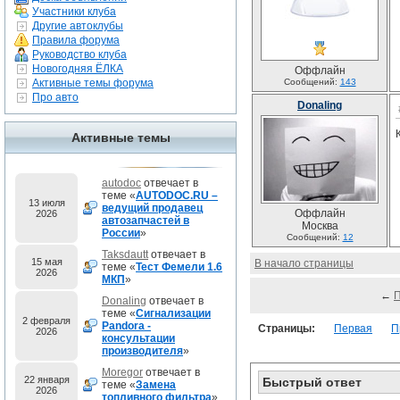
Участники клуба
Другие автоклубы
Правила форума
Руководство клуба
Новогодняя ЁЛКА
Оффлайн
Активные темы форума
Сообщений:
143
Про авто
Donaling
Активные темы
autodoc
отвечает в
теме «
AUTODOC.RU –
13 июля
ведущий продавец
Оффлайн
2026
автозапчастей в
Москва
России
»
Сообщений:
12
Taksdautt
отвечает в
15 мая
В начало страницы
теме «
Тест Фемели 1.6
2026
МКП
»
←
Donaling
отвечает в
теме «
Сигнализации
2 февраля
Pandora -
Страницы:
Первая
П
2026
консультации
производителя
»
Moregor
отвечает в
22 января
Быстрый ответ
теме «
Замена
2026
топливного фильтра
»