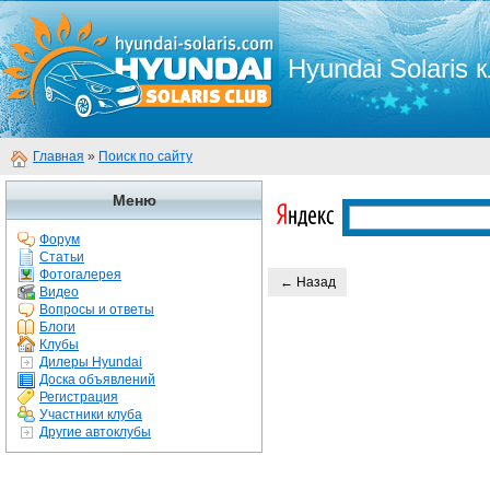
Hyundai Solaris 
Главная
»
Поиск по сайту
Меню
Форум
Статьи
Фотогалерея
← Назад
Видео
Вопросы и ответы
Блоги
Клубы
Дилеры Hyundai
Доска объявлений
Регистрация
Участники клуба
Другие автоклубы