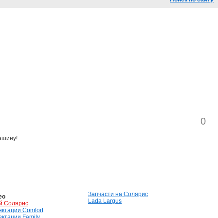
0
ашину!
Запчасти на Солярис
ео
Lada Largus
й Солярис
лектации Comfort
лектации Family