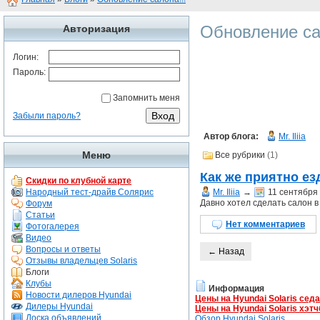
Обновление са
Авторизация
Логин:
Пароль:
Запомнить меня
Забыли пароль?
Автор блога:
Mr. Iliia
Меню
Все рубрики
(1)
Как же приятно ез
Скидки по клубной карте
Народный тест-драйв Солярис
Mr. Iliia
→
11 сентября
Давно хотел сделать салон в
Форум
Статьи
Нет комментариев
Фотогалерея
Видео
Вопросы и ответы
← Назад
Отзывы владельцев Solaris
Блоги
Клубы
Информация
Новости дилеров Hyundai
Цены на Hyundai Solaris сед
Дилеры Hyundai
Цены на Hyundai Solaris хэтч
Доска объявлений
Обзор Hyundai Solaris