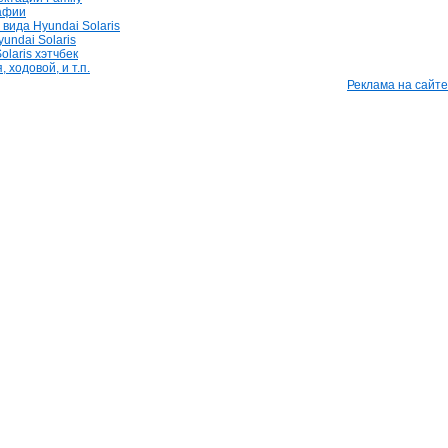
афии
вида Hyundai Solaris
undai Solaris
olaris хэтчбек
 ходовой, и т.п.
Реклама на сайте