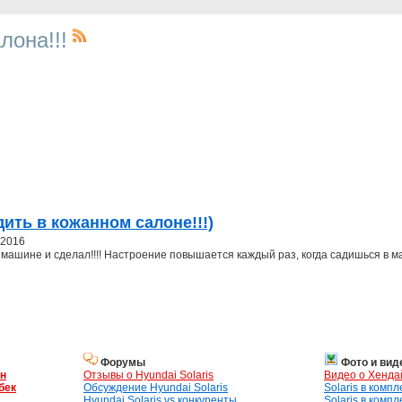
лона!!!
дить в кожанном салоне!!!)
 2016
 машине и сделал!!!! Настроение повышается каждый раз, когда садишься в м
Форумы
Фото и вид
ан
Отзывы о Hyundai Solaris
Видео о Хенда
бек
Обсуждение Hyundai Solaris
Solaris в комп
Hyundai Solaris vs конкуренты
Solaris в комп