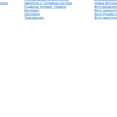
laris
Двигатель и топливная система
Новые фотогр
Подвеска, рулевое, тормоза
Фото внешнего 
Интерьер
Фото салона Hy
Экстерьер
Фото Hyundai S
Трансмиссия
Фото двигателя,