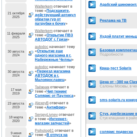
Арабский шиномонт
Walterkem
отвечает в
теме «
Подскажите,
21 октября
действующий артикул
2025
обратки гур от
Реклама на ТВ
патрубки к бочку
»
Walterkem
отвечает в
11 февраля
теме «
Открытие ПВЗ
Худой платит мень
2025
АВТОДОГ г. Грязи
»
autodoc
начинает тему
Базовая комплекта
«
Открытие еще
30 августа
Подробности
2024
одного магазина в г.
Набережные Челны
»
autodoc
начинает тему
Краш-тест Solaris
«
Переезд магазина
30 августа
2024
АВТОДОК в г.
Малоярославец
»
Цена от ~380 на Clas
Салоны Москвы, в че
Таёжник
отвечает в
17 мая
теме «
Чип тюнинг
2019
Солярис от Паулюса
»
sms-solaris.ru конк
AlexeyB
отвечает в
23 августа
2019
теме «
Антифриз
»
Стук, дребезжание 
SergeyLivnev
отвечает
18 марта
Стук клацание в райо
в теме «
Интернет-
2020
магазин запчастей
»
Psiholog61
отвечает в
солярис подвеска
9 июня
теме «
В отпуск на
2016