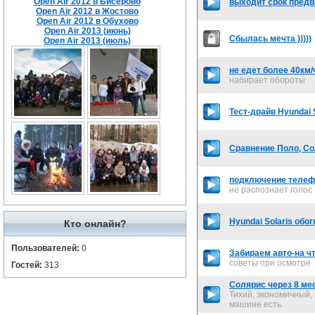
Open Air 2012 в Бисерово
выходит срок предв
Open Air 2012 в Жостово
Open Air 2012 в Обухово
Open Air 2013 (июнь)
Сбылась мечта )))))
Open Air 2013 (июль)
не едет более 40км/
набирает обороты
Тест-драйв Hyundai 
Сравнение Поло, Со
подключение телеф
не распознает голос
Hyundai Solaris обо
Кто онлайн?
Пользователей:
0
Забираем авто-на ч
советы при осмотре
Гостей:
313
Солярис через 8 ме
Тихий, экономичный,
машине есть.