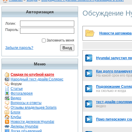
Обсуждение Hy
Авторизация
Логин:
Пароль:
Новости автомира
Запомнить меня
Забыли пароль?
Hyundai запустил пр
Меню
Как долго планируе
Скидки по клубной карте
На какой срок его бр
Народный тест-драйв Солярис
Форум
Подорожание Соляри
Статьи
на сколько и когда
Фотогалерея
Видео
тест-драйв сроляри
Вопросы и ответы
видео
Отзывы владельцев Solaris
Блоги
Клубы
Приз питерскому со
Новости дилеров Hyundai
Дилеры Hyundai
Доска объявлений