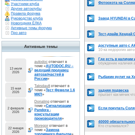
Фотоохота на Соля
Участники клуба
Другие автоклубы
Правила форума
Руководство клуба
Завод HYUNDAI в С
Новогодняя ЁЛКА
Активные темы форума
Про авто
Тест-драйв Хендай 
доступные авто с 
Активные темы
10-ка недорогих авт
Где есть в наличии 
autodoc
отвечает в
обуждение наличия 
теме «
AUTODOC.RU –
13 июля
ведущий продавец
2026
автозапчастей в
Рыбакин рулит на Х
России
»
Taksdautt
отвечает в
15 мая
теме «
Тест Фемели 1.6
задняя подвеска
2026
МКП
»
прыгает как мячик чт
Donaling
отвечает в
теме «
Сигнализации
Если покупать Сол
2 февраля
Pandora -
2026
консультации
производителя
»
40000 обязательног
Moregor
отвечает в
Кто сталкивался?
22 января
теме «
Замена
2026
топливного фильтра
»