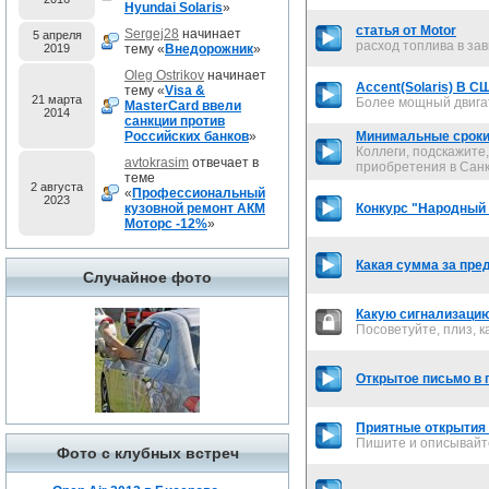
Hyundai Solaris
»
статья от Motor
Sergej28
начинает
5 апреля
расход топлива в за
2019
тему «
Внедорожник
»
Oleg Ostrikov
начинает
Accent(Solaris) В С
тему «
Visa &
21 марта
Более мощный двига
MasterCard ввели
2014
санкции против
Российских банков
»
Минимальные сроки
Коллеги, подскажите
avtokrasim
отвечает в
приобретения в Сан
теме
2 августа
«
Профессиональный
2023
кузовной ремонт АКМ
Конкурс "Народный 
Моторс -12%
»
Какая сумма за пред
Случайное фото
Какую сигнализаци
Посоветуйте, плиз, к
Открытое письмо в 
Приятные открытия
Пишите и описывайте
Фото с клубных встреч