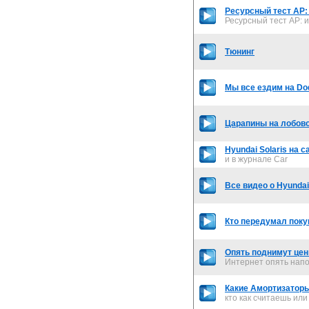
Ресурсный тест АР: 
Ресурсный тест АР: и
Тюнинг
Мы все ездим на Do
Царапины на лобов
Hyundai Solaris на с
и в журнале Car
Все видео о Hyundai
Кто передумал поку
Опять поднимут цены
Интернет опять нап
Какие Амортизаторы
кто как считаешь или