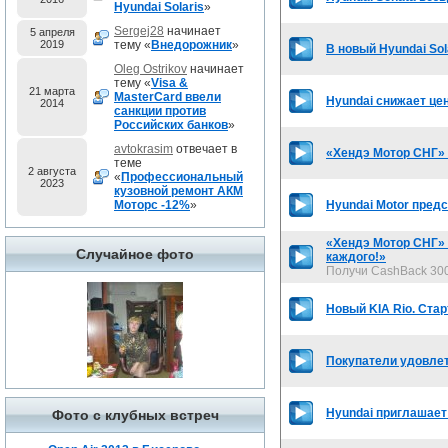
Hyundai Solaris
»
Sergej28
начинает
5 апреля
2019
тему «
Внедорожник
»
В новый Hyundai Sol
Oleg Ostrikov
начинает
тему «
Visa &
21 марта
MasterCard ввели
Hyundai снижает це
2014
санкции против
Российских банков
»
avtokrasim
отвечает в
«Хендэ Мотор СНГ»
теме
2 августа
«
Профессиональный
2023
кузовной ремонт АКМ
Моторс -12%
»
Hyundai Motor пред
«Хендэ Мотор СНГ» 
Случайное фото
каждого!»
Получи CashBack 300
Новый KIA Rio. Стар
Покупатели удовлет
Hyundai приглашает 
Фото с клубных встреч