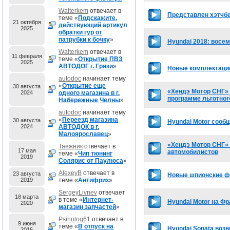
Walterkem
отвечает в
Представлен хэтчбек
теме «
Подскажите,
21 октября
действующий артикул
2025
обратки гур от
патрубки к бочку
»
Hyundai 2018: восем
Walterkem
отвечает в
11 февраля
теме «
Открытие ПВЗ
2025
АВТОДОГ г. Грязи
»
Новые комплектации
autodoc
начинает тему
«
Открытие еще
30 августа
«Хендэ Мотор СНГ» 
2024
одного магазина в г.
программе льготног
Набережные Челны
»
autodoc
начинает тему
«
Переезд магазина
30 августа
Hyundai Motor сообщ
2024
АВТОДОК в г.
Малоярославец
»
«Хендэ Мотор СНГ»
Таёжник
отвечает в
17 мая
автомобилистов
теме «
Чип тюнинг
2019
Солярис от Паулюса
»
AlexeyB
отвечает в
23 августа
Новые шпионские фо
2019
теме «
Антифриз
»
SergeyLivnev
отвечает
18 марта
в теме «
Интернет-
Hyundai Motor на Ф
2020
магазин запчастей
»
Psiholog61
отвечает в
9 июня
теме «
В отпуск на
Hyundai Sonata воз
2016