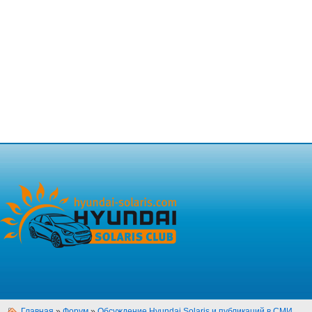
Главная
»
Форум
»
Обсуждение Hyundai Solaris и публикаций в СМИ