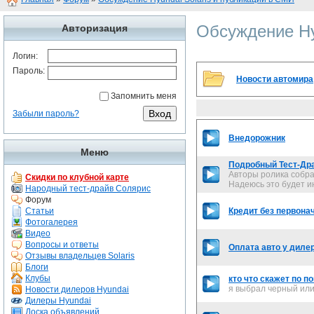
Обсуждение Hy
Авторизация
Логин:
Пароль:
Новости автомира
Запомнить меня
Забыли пароль?
Внедорожник
Меню
Подробный Тест-Драй
Авторы ролика собра
Скидки по клубной карте
Надеюсь это будет ин
Народный тест-драйв Солярис
Форум
Статьи
Кредит без первонач
Фотогалерея
Видео
Вопросы и ответы
Оплата авто у диле
Отзывы владельцев Solaris
Блоги
Клубы
кто что скажет по по
я выбрал черный или
Новости дилеров Hyundai
Дилеры Hyundai
Доска объявлений