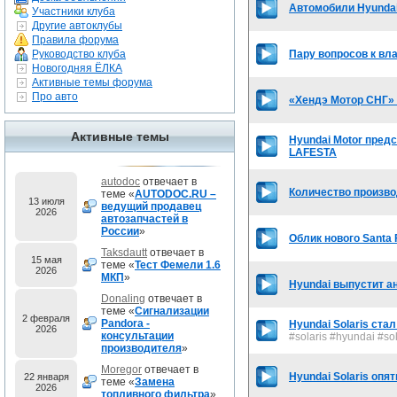
Автомобили Hyundai
Участники клуба
Другие автоклубы
Правила форума
Руководство клуба
Пару вопросов к вл
Новогодняя ЁЛКА
Активные темы форума
Про авто
«Хендэ Мотор СНГ» 
Активные темы
Hyundai Motor пред
LAFESTA
autodoc
отвечает в
Количество произво
теме «
AUTODOC.RU –
13 июля
ведущий продавец
2026
автозапчастей в
России
»
Облик нового Santa 
Taksdautt
отвечает в
15 мая
теме «
Тест Фемели 1.6
2026
МКП
»
Hyundai выпустит а
Donaling
отвечает в
теме «
Сигнализации
2 февраля
Pandora -
Hyundai Solaris ст
2026
консультации
#solaris #hyundai #sol
производителя
»
Moregor
отвечает в
Hyundai Solaris опя
22 января
теме «
Замена
2026
топливного фильтра
»