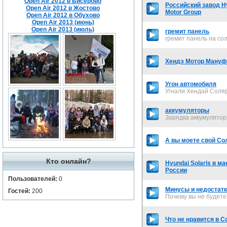
Open Air 2012 в Бисерово
Российский завод H
Open Air 2012 в Жостово
Motor Group
Open Air 2012 в Обухово
Open Air 2013 (июнь)
Open Air 2013 (июль)
гремит панель
гремит панель на со
Хендэ Мотор Мануфа
Угон автомобиля
Угнали Хендай Соля
аккумуляторы
Зарядка аккумулятор
А вы моете свой Со
Кто онлайн?
Hyundai Solaris в м
России
Пользователей:
0
Минусы и недостатки 
Гостей:
200
Почему вы не будете 
Что не нравится в 