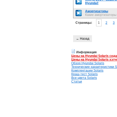
Hyundai!
Амортизаторы
Какие амортизаторы
Страницы:
1
2
3
← Назад
Информация
Цены на Hyundai Solaris сед
Цены на Hyundai Solaris хэтч
Обзор Hyundai Solaris
Технические характеристики So
Комплектации Solaris
Краш-тест Solaris
Все цвета Solaris
Статьи