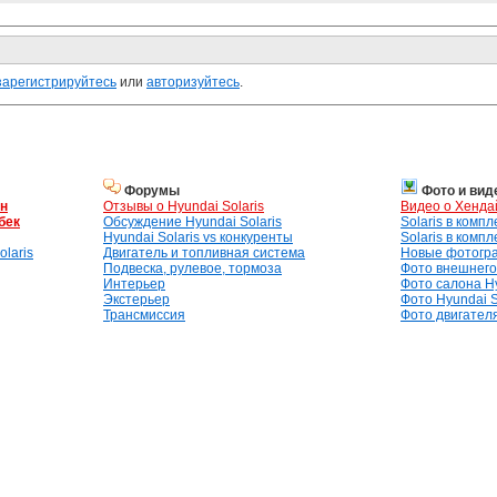
зарегистрируйтесь
или
авторизуйтесь
.
Форумы
Фото и вид
ан
Отзывы о Hyundai Solaris
Видео о Хенда
бек
Обсуждение Hyundai Solaris
Solaris в комп
Hyundai Solaris vs конкуренты
Solaris в комп
laris
Двигатель и топливная система
Новые фотогр
Подвеска, рулевое, тормоза
Фото внешнего 
Интерьер
Фото салона Hy
Экстерьер
Фото Hyundai S
Трансмиссия
Фото двигателя,