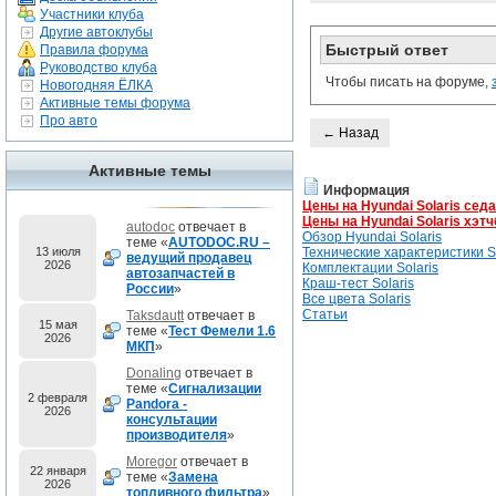
Участники клуба
Другие автоклубы
Быстрый ответ
Правила форума
Руководство клуба
Чтобы писать на форуме,
Новогодняя ЁЛКА
Активные темы форума
Про авто
← Назад
Активные темы
Информация
Цены на Hyundai Solaris сед
Цены на Hyundai Solaris хэтч
autodoc
отвечает в
Обзор Hyundai Solaris
теме «
AUTODOC.RU –
13 июля
Технические характеристики So
ведущий продавец
2026
Комплектации Solaris
автозапчастей в
Краш-тест Solaris
России
»
Все цвета Solaris
Статьи
Taksdautt
отвечает в
15 мая
теме «
Тест Фемели 1.6
2026
МКП
»
Donaling
отвечает в
теме «
Сигнализации
2 февраля
Pandora -
2026
консультации
производителя
»
Moregor
отвечает в
22 января
теме «
Замена
2026
топливного фильтра
»