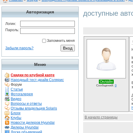
доступные авт
Авторизация
Логин:
Пароль:
Запомнить меня
Забыли пароль?
Меню
Скидки по клубной карте
Народный тест-драйв Солярис
Онлайн
Форум
Сообщений:
0
Статьи
Фотогалерея
Видео
Вопросы и ответы
Отзывы владельцев Solaris
Блоги
В начало страницы
Клубы
Новости дилеров Hyundai
Дилеры Hyundai
Доска объявлений