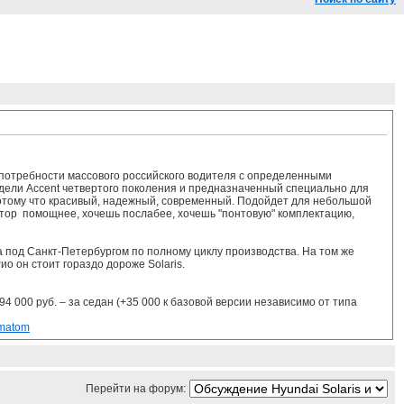
 потребности массового российского водителя с определенными
ели Accent четвертого поколения и предназначенный специально для
Потому что красивый, надежный, современный. Подойдет для небольшой
мотор помощнее, хочешь послабее, хочешь "понтовую" комплектацию,
a под Санкт-Петербургом по полному циклу производства. На том же
о он стоит гораздо дороже Solaris.
94 000 руб. – за седан (+35 000 к базовой версии независимо от типа
omatom
Перейти на форум: