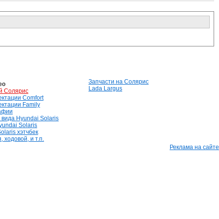
Запчасти на Солярис
ео
Lada Largus
й Солярис
лектации Comfort
лектации Family
афии
вида Hyundai Solaris
undai Solaris
olaris хэтчбек
 ходовой, и т.п.
Реклама на сайте