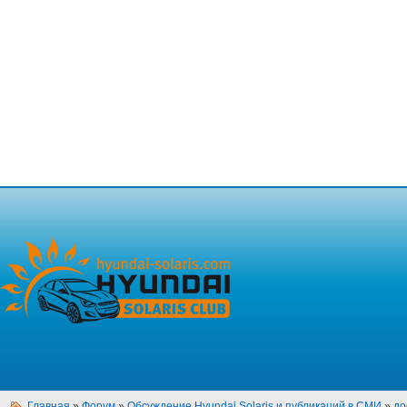
Главная
»
Форум
»
Обсуждение Hyundai Solaris и публикаций в СМИ
»
до