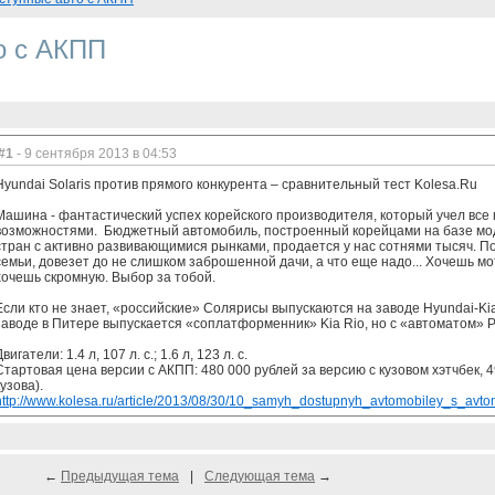
о с АКПП
#1
- 9 сентября 2013 в 04:53
Hyundai Solaris против прямого конкурента – сравнительный тест Kolesa.Ru
Машина - фантастический успех корейского производителя, который учел все
возможностями. Бюджетный автомобиль, построенный корейцами на базе мод
стран с активно развивающимися рынками, продается у нас сотнями тысяч. 
семьи, довезет до не слишком заброшенной дачи, а что еще надо... Хочешь 
хочешь скромную. Выбор за тобой.
Если кто не знает, «российские» Солярисы выпускаются на заводе Hyundai-Ki
заводе в Питере выпускается «соплатформенник» Kia Rio, но с «автоматом» Ри
Двигатели: 1.4 л, 107 л. с.; 1.6 л, 123 л. с.
Стартовая цена версии с АКПП: 480 000 рублей за версию с кузовом хэтчбек, 4
кузова).
http://www.kolesa.ru/article/2013/08/30/10_samyh_dostupnyh_avtomobiley_s_avt
←
Предыдущая тема
|
Следующая тема
→