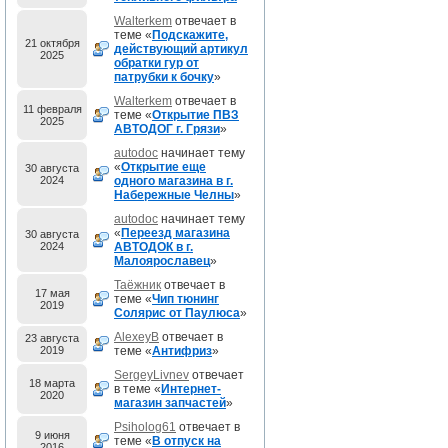
Walterkem
отвечает в
теме «
Подскажите,
21 октября
действующий артикул
2025
обратки гур от
патрубки к бочку
»
Walterkem
отвечает в
11 февраля
теме «
Открытие ПВЗ
2025
АВТОДОГ г. Грязи
»
autodoc
начинает тему
«
Открытие еще
30 августа
2024
одного магазина в г.
Набережные Челны
»
autodoc
начинает тему
«
Переезд магазина
30 августа
2024
АВТОДОК в г.
Малоярославец
»
Таёжник
отвечает в
17 мая
теме «
Чип тюнинг
2019
Солярис от Паулюса
»
AlexeyB
отвечает в
23 августа
2019
теме «
Антифриз
»
SergeyLivnev
отвечает
18 марта
в теме «
Интернет-
2020
магазин запчастей
»
Psiholog61
отвечает в
9 июня
теме «
В отпуск на
2016