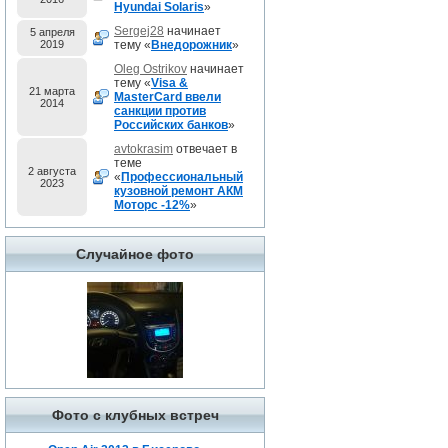
Hyundai Solaris
»
Sergej28
начинает
5 апреля
2019
тему «
Внедорожник
»
Oleg Ostrikov
начинает
тему «
Visa &
21 марта
MasterCard ввели
2014
санкции против
Российских банков
»
avtokrasim
отвечает в
теме
2 августа
«
Профессиональный
2023
кузовной ремонт АКМ
Моторс -12%
»
Случайное фото
Фото с клубных встреч