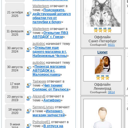
Walterkem
отвечает в
теме «
Подскажите,
21 октября
действующий артикул
2025
обратки гур от
патрубки к бочку
»
Walterkem
отвечает в
11 февраля
теме «
Открытие ПВЗ
2025
АВТОДОГ г. Грязи
»
Оффлайн
Санкт-Петербург
autodoc
начинает тему
Сообщений:
6021
«
Открытие еще
30 августа
2024
одного магазина в г.
Lionet
Набережные Челны
»
autodoc
начинает тему
«
Переезд магазина
30 августа
2024
АВТОДОК в г.
Малоярославец
»
Таёжник
отвечает в
17 мая
Оффлайн
теме «
Чип тюнинг
2019
Ленинград
Солярис от Паулюса
»
Сообщений:
3814
AlexeyB
отвечает в
23 августа
2019
теме «
Антифриз
»
SergeyLivnev
отвечает
18 марта
в теме «
Интернет-
2020
магазин запчастей
»
Psiholog61
отвечает в
9 июня
теме «
В отпуск на
2016