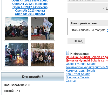
Open Air 2012 в Бисерово
Open Air 2012 в Жостово
Open Air 2012 в Обухово
←
Open Air 2013 (июнь)
Open Air 2013 (июль)
Быстрый ответ
Чтобы писать на форуме,
← Назад
Информация
Цены на Hyundai Solaris сед
Цены на Hyundai Solaris хэтч
Обзор Hyundai Solaris
Технические характеристики So
Комплектации Solaris
Краш-тест Solaris
Кто онлайн?
Все цвета Solaris
Статьи
Пользователей:
0
Гостей:
141