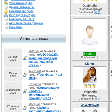
Участники клуба
Оффлайн
Другие автоклубы
Санкт-Петербург
Правила форума
Сообщений:
6021
Руководство клуба
Новогодняя ЁЛКА
Активные темы форума
Про авто
Активные темы
autodoc
отвечает в
Онлайн
теме «
AUTODOC.RU –
13 июля
Сообщений:
0
ведущий продавец
2026
автозапчастей в
Lionet
России
»
Taksdautt
отвечает в
15 мая
теме «
Тест Фемели 1.6
2026
МКП
»
Donaling
отвечает в
теме «
Сигнализации
2 февраля
Pandora -
Оффлайн
2026
консультации
Ленинград
производителя
»
Сообщений:
3814
Moregor
отвечает в
WiseOldWolf
22 января
теме «
Замена
2026
топливного фильтра
»