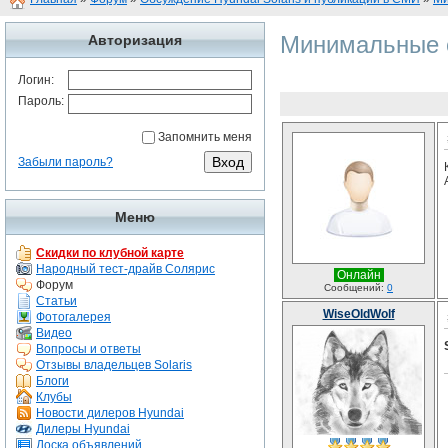
Минимальные с
Авторизация
Логин:
Пароль:
Запомнить меня
Забыли пароль?
Меню
Скидки по клубной карте
Народный тест-драйв Солярис
Онлайн
Форум
Сообщений:
0
Статьи
WiseOldWolf
Фотогалерея
Видео
Вопросы и ответы
Отзывы владельцев Solaris
Блоги
Клубы
Новости дилеров Hyundai
Дилеры Hyundai
Доска объявлений