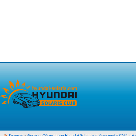
Главная
»
Форум
»
Обсуждение Hyundai Solaris и публикаций в СМИ
»
Ми