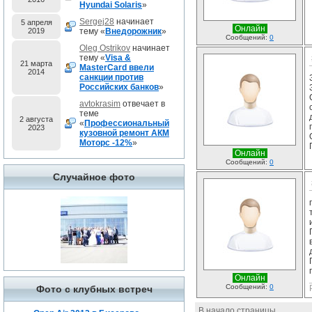
Hyundai Solaris
»
Sergej28
начинает
5 апреля
Онлайн
2019
тему «
Внедорожник
»
Сообщений:
0
Oleg Ostrikov
начинает
тему «
Visa &
21 марта
MasterCard ввели
2014
санкции против
Российских банков
»
avtokrasim
отвечает в
теме
2 августа
«
Профессиональный
2023
кузовной ремонт АКМ
Моторс -12%
»
Онлайн
Сообщений:
0
Случайное фото
Онлайн
Сообщений:
0
Фото с клубных встреч
В начало страницы