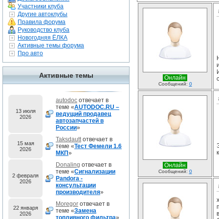
Участники клуба
Другие автоклубы
Правила форума
Руководство клуба
Новогодняя ЁЛКА
Активные темы форума
Про авто
Активные темы
Онлайн
Сообщений:
0
autodoc
отвечает в
теме «
AUTODOC.RU –
13 июля
ведущий продавец
2026
автозапчастей в
России
»
Taksdautt
отвечает в
15 мая
теме «
Тест Фемели 1.6
2026
МКП
»
Donaling
отвечает в
Онлайн
теме «
Сигнализации
Сообщений:
0
2 февраля
Pandora -
2026
консультации
производителя
»
Moregor
отвечает в
22 января
теме «
Замена
2026
топливного фильтра
»