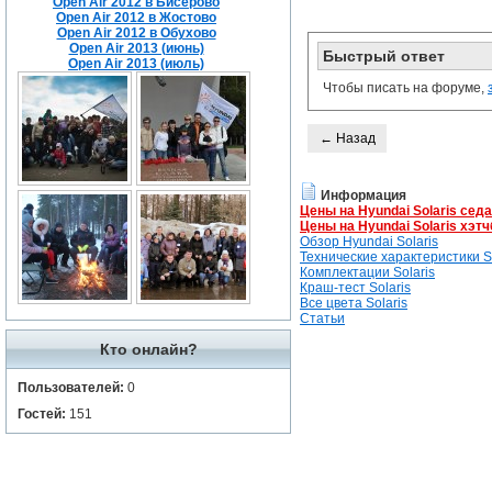
Open Air 2012 в Бисерово
Open Air 2012 в Жостово
Open Air 2012 в Обухово
Open Air 2013 (июнь)
Быстрый ответ
Open Air 2013 (июль)
Чтобы писать на форуме,
← Назад
Информация
Цены на Hyundai Solaris сед
Цены на Hyundai Solaris хэтч
Обзор Hyundai Solaris
Технические характеристики So
Комплектации Solaris
Краш-тест Solaris
Все цвета Solaris
Статьи
Кто онлайн?
Пользователей:
0
Гостей:
151