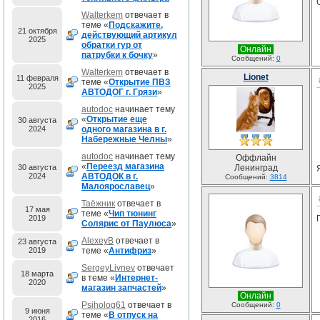
Walterkem
отвечает в
теме «
Подскажите,
21 октября
действующий артикул
2025
обратки гур от
Онлайн
патрубки к бочку
»
Сообщений:
0
Walterkem
отвечает в
Lionet
11 февраля
теме «
Открытие ПВЗ
2025
АВТОДОГ г. Грязи
»
autodoc
начинает тему
«
Открытие еще
30 августа
2024
одного магазина в г.
Набережные Челны
»
autodoc
начинает тему
Оффлайн
«
Переезд магазина
30 августа
Ленинград
2024
АВТОДОК в г.
Сообщений:
3814
Малоярославец
»
Таёжник
отвечает в
17 мая
теме «
Чип тюнинг
2019
Солярис от Паулюса
»
AlexeyB
отвечает в
23 августа
2019
теме «
Антифриз
»
SergeyLivnev
отвечает
18 марта
в теме «
Интернет-
2020
магазин запчастей
»
Онлайн
Psiholog61
отвечает в
Сообщений:
0
9 июня
теме «
В отпуск на
2016