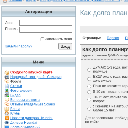
Как долго план
Авторизация
Логин:
Пароль:
Страницы:
Первая
П
Запомнить меня
Забыли пароль?
Как долго планир
ждуны - отвечаем ДУМАЮ, влад
Меню
ДУМАЮ 1-3 года, по
получше
Скидки по клубной карте
БУДУ около года, ра
Народный тест-драйв Солярис
хочу лучше
Форум
Статьи
Пока не кончится гар
Фотогалерея
5-10 лет, пока не на
Видео
10-15 лет, капиталка
Вопросы и ответы
вопрос.
Отзывы владельцев Solaris
Я женился на авто, б
Блоги
более 15 лет!
Клубы
Новости дилеров Hyundai
Для голосования необхо
на сайте
Дилеры Hyundai
Доска объявлений