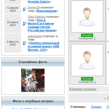
Hyundai Solaris
»
Sergej28
начинает
5 апреля
2019
тему «
Внедорожник
»
Oleg Ostrikov
начинает
тему «
Visa &
21 марта
MasterCard ввели
2014
санкции против
Российских банков
»
Онлайн
avtokrasim
отвечает в
Сообщений:
0
теме
2 августа
«
Профессиональный
2023
кузовной ремонт АКМ
Моторс -12%
»
Случайное фото
Онлайн
Сообщений:
0
В начало страницы
←
Фото с клубных встреч
Страницы:
Первая
П