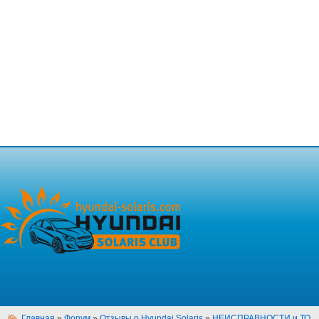
Главная
»
Форум
»
Отзывы о Hyundai Solaris
»
НЕИСПРАВНОСТИ и ТО