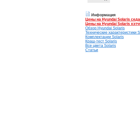
Информация
Цены на Hyundai Solaris сед
Цены на Hyundai Solaris хэтч
Обзор Hyundai Solaris
Технические характеристики So
Комплектации Solaris
Краш-тест Solaris
Все цвета Solaris
Статьи