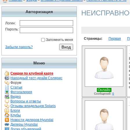
НЕИСПРАВНОС
Авторизация
Логин:
Пароль:
Страницы:
Первая
П
Запомнить меня
Забыли пароль?
Меню
Скидки по клубной карте
Народный тест-драйв Солярис
Форум
Статьи
Онлайн
Фотогалерея
Сообщений:
0
Видео
Вопросы и ответы
Отзывы владельцев Solaris
Блоги
Клубы
Новости дилеров Hyundai
Дилеры Hyundai
Доска объявлений