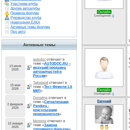
Участники клуба
Другие автоклубы
Онлайн
Правила форума
Сообщений:
0
Руководство клуба
Новогодняя ЁЛКА
Активные темы форума
Про авто
Активные темы
autodoc
отвечает в
теме «
AUTODOC.RU –
13 июля
ведущий продавец
2026
автозапчастей в
России
»
Taksdautt
отвечает в
15 мая
теме «
Тест Фемели 1.6
2026
Онлайн
МКП
»
Сообщений:
0
Donaling
отвечает в
Евгений
теме «
Сигнализации
2 февраля
Pandora -
2026
консультации
производителя
»
Moregor
отвечает в
22 января
теме «
Замена
2026
топливного фильтра
»