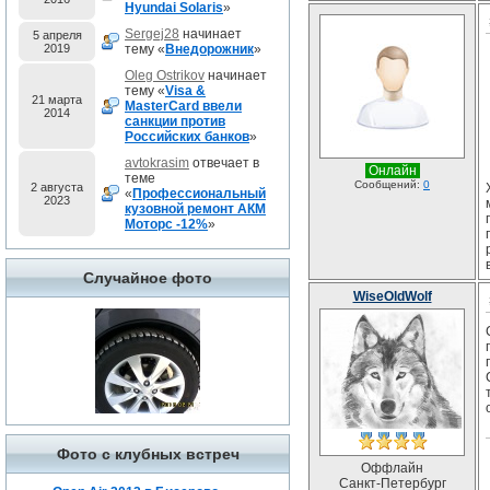
Hyundai Solaris
»
Sergej28
начинает
5 апреля
2019
тему «
Внедорожник
»
Oleg Ostrikov
начинает
тему «
Visa &
21 марта
MasterCard ввели
2014
санкции против
Российских банков
»
avtokrasim
отвечает в
Онлайн
теме
Сообщений:
0
2 августа
«
Профессиональный
2023
кузовной ремонт АКМ
Моторс -12%
»
Случайное фото
WiseOldWolf
Фото с клубных встреч
Оффлайн
Санкт-Петербург