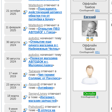
Оффлайн
Walterkem
отвечает в
Тамбов
теме «
Подскажите,
Сообщений:
851
21 октября
действующий артикул
2025
обратки гур от
Евгений
патрубки к бочку
»
Walterkem
отвечает в
11 февраля
теме «
Открытие ПВЗ
2025
АВТОДОГ г. Грязи
»
autodoc
начинает тему
«
Открытие еще
30 августа
2024
одного магазина в г.
Оффлайн
Набережные Челны
»
Тамбов
Сообщений:
851
autodoc
начинает тему
«
Переезд магазина
30 августа
2024
АВТОДОК в г.
Малоярославец
»
Таёжник
отвечает в
17 мая
теме «
Чип тюнинг
2019
Солярис от Паулюса
»
AlexeyB
отвечает в
23 августа
2019
теме «
Антифриз
»
SergeyLivnev
отвечает
Онлайн
18 марта
в теме «
Интернет-
Сообщений:
0
2020
магазин запчастей
»
Psiholog61
отвечает в
9 июня
теме «
В отпуск на
2016