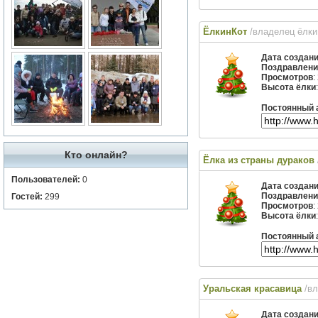
ЁлкинКот
/владелец ёлк
Дата создан
Поздравлени
Просмотров
:
Высота ёлки
Постоянный 
Кто онлайн?
Ёлка из страны дураков
Пользователей:
0
Дата создан
Поздравлени
Гостей:
299
Просмотров
:
Высота ёлки
Постоянный 
Уральская красавица
/в
Дата создан