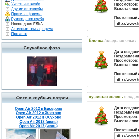
Поздравлени
Участники клуба
Просмотров
:
Высота ёлки
Другие автоклубы
Правила форума
Постоянный 
Руководство клуба
Новогодняя ЁЛКА
Активные темы форума
Про авто
Ёлочка
/владелец ёлки
/
Случайное фото
Дата создан
Поздравлени
Просмотров
:
Высота ёлки
Постоянный 
пушистая зелень
/владе
Фото с клубных встреч
Дата создан
Open Air 2012 в Бисерово
Поздравлени
Open Air 2012 в Жостово
Просмотров
:
Open Air 2012 в Обухово
Высота ёлки
Open Air 2013 (июнь)
Open Air 2013 (июль)
Постоянный 