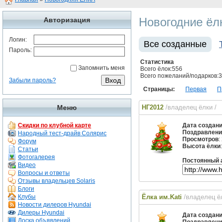
Новогодние ёл
Авторизация
Логин:
Все созданные
Пароль:
Статистика
Запомнить меня
Всего ёлок:556
Всего пожеланий/подарков:
Забыли пароль?
Страницы:
Первая
П
Меню
НГ2012
/владелец ёлки
/
Скидки по клубной карте
Дата создан
Поздравлени
Народный тест-драйв Солярис
Просмотров
:
Форум
Высота ёлки
Статьи
Фотогалерея
Постоянный 
Видео
Вопросы и ответы
Отзывы владельцев Solaris
Блоги
Клубы
Ёлка им.Kati
/владелец 
Новости дилеров Hyundai
Дилеры Hyundai
Дата создан
Доска объявлений