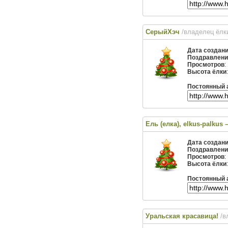
СерыйХэч
/владелец ёл
Дата создан
Поздравлени
Просмотров
:
Высота ёлки
Постоянный 
Ель (елка), elkus-palkus
Дата создан
Поздравлени
Просмотров
:
Высота ёлки
Постоянный 
Уральская красавица!
/в