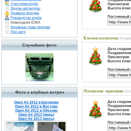
Поздравлени
Участники клуба
Просмотров
:
Высота ёлки
Другие автоклубы
Правила форума
Постоянный 
Руководство клуба
Новогодняя ЁЛКА
Активные темы форума
Про авто
Ёлочка-сосеночка
/влад
Случайное фото
Дата создан
Поздравлени
Просмотров
:
Высота ёлки
Постоянный 
Псковская -красивая
/вл
Фото с клубных встреч
Дата создан
Open Air 2012 в Бисерово
Поздравлени
Open Air 2012 в Жостово
Просмотров
:
Open Air 2012 в Обухово
Высота ёлки
Open Air 2013 (июнь)
Open Air 2013 (июль)
Постоянный 