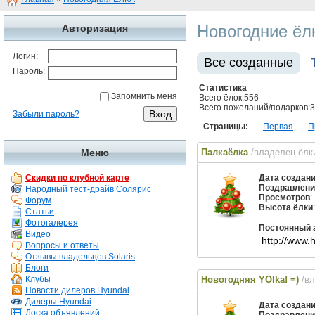
Новогодние ёл
Авторизация
Логин:
Все созданные
Пароль:
Статистика
Запомнить меня
Всего ёлок:556
Всего пожеланий/подарков:
Забыли пароль?
Страницы:
Первая
П
Меню
Палкаёлка
/владелец ёл
Скидки по клубной карте
Дата создан
Поздравлени
Народный тест-драйв Солярис
Просмотров
:
Форум
Высота ёлки
Статьи
Фотогалерея
Постоянный 
Видео
Вопросы и ответы
Отзывы владельцев Solaris
Блоги
Клубы
Новогодняя YOlka! =)
/в
Новости дилеров Hyundai
Дилеры Hyundai
Дата создан
Доска объявлений