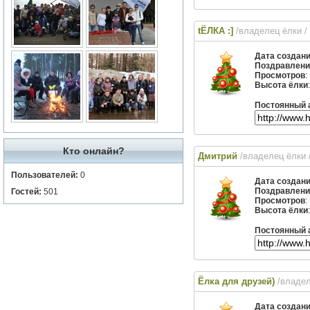
tЁЛКА :]
/владелец ёлки
/
Дата создан
Поздравлени
Просмотров
:
Высота ёлки
Постоянный 
Кто онлайн?
Дмитрий
/владелец ёлки
Пользователей:
0
Дата создан
Поздравлени
Гостей:
501
Просмотров
:
Высота ёлки
Постоянный 
Ёлка для друзей)
/владе
Дата создан