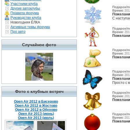
Участники клуба
Подарок/п
Другие автоклубы
Время:
2012
Правила форума
Пожелани
Руководство клуба
С наступаю
Новогодняя ЁЛКА
Активные темы форума
Подарок/п
Про авто
Время:
2012
Пожелани
Случайное фото
Подарок/п
Время:
2012
Пожелани
Подарок/п
Время:
2012
Пожелани
Просто с к
Фото с клубных встреч
Подарок/п
Время:
2012
Пожелани
Open Air 2012 в Бисерово
Open Air 2012 в Жостово
Open Air 2012 в Обухово
Open Air 2013 (июнь)
Подарок/п
Open Air 2013 (июль)
Время:
2012
Пожелани