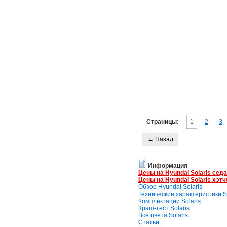
Страницы:
1
2
3
← Назад
Информация
Цены на Hyundai Solaris сед
Цены на Hyundai Solaris хэтч
Обзор Hyundai Solaris
Технические характеристики So
Комплектации Solaris
Краш-тест Solaris
Все цвета Solaris
Статьи