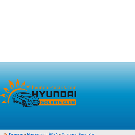
Главная
»
Новогодняя ЁЛКА
»
Подарки :ЁлкинКот