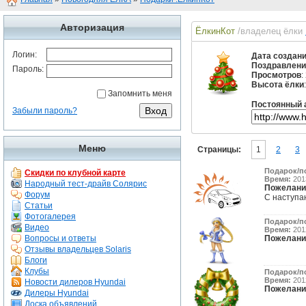
Авторизация
ЁлкинКот
/владелец ёлки
Логин:
Дата создан
Поздравлени
Пароль:
Просмотров
:
Высота ёлки
Запомнить меня
Постоянный 
Забыли пароль?
Меню
Страницы:
1
2
3
Подарок/п
Скидки по клубной карте
Время:
2013
Народный тест-драйв Солярис
Пожелани
Форум
С наступа
Статьи
Фотогалерея
Подарок/п
Видео
Время:
2012
Вопросы и ответы
Пожелани
Отзывы владельцев Solaris
Блоги
Клубы
Подарок/п
Время:
2012
Новости дилеров Hyundai
Пожелани
Дилеры Hyundai
Доска объявлений