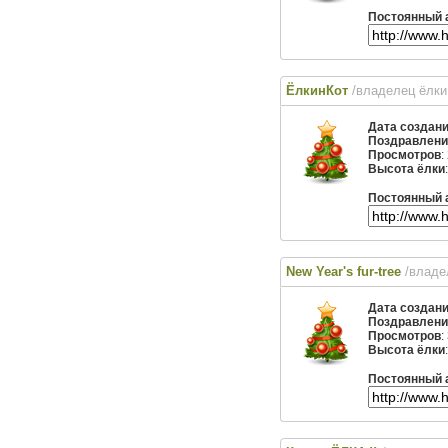
Постоянный 
ЁлкинКот
/владелец ёлк
Дата создан
Поздравлени
Просмотров
:
Высота ёлки
Постоянный 
New Year's fur-tree
/владе
Дата создан
Поздравлени
Просмотров
:
Высота ёлки
Постоянный 