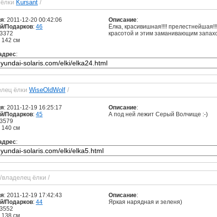
 ёлки
Kursant
/
ия
: 2011-12-20 00:42:06
Описание
:
й/Подарков
:
46
Ёлка, красивишная!!!! прелестнейшая!
 3372
красотой и этим заманивающим запахом
: 142 см
адрес
:
елец ёлки
WiseOldWolf
/
ия
: 2011-12-19 16:25:17
Описание
:
й/Подарков
:
45
А под ней лежит Серый Волчище :-)
 3579
: 140 см
адрес
:
/владелец ёлки
/
ия
: 2011-12-19 17:42:43
Описание
:
й/Подарков
:
44
Яркая нарядная и зеленя)
 3552
: 138 см