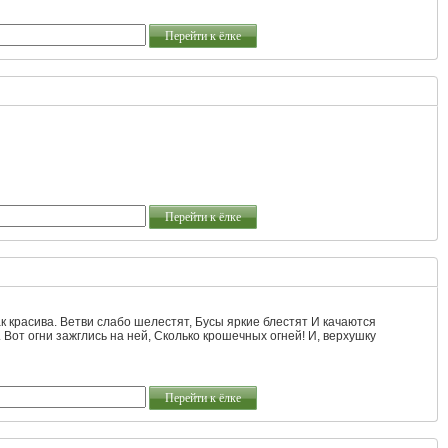
Перейти к ёлке
Перейти к ёлке
как красива. Ветви слабо шелестят, Бусы яркие блестят И качаются
 Вот огни зажглись на ней, Сколько крошечных огней! И, верхушку
Перейти к ёлке