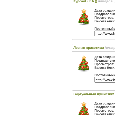
КурсачЁЛКА ))
/владелец
Дата создан
Поздравлени
Просмотров
:
Высота ёлки
Постоянный 
Лесная красотища
/влад
Дата создан
Поздравлени
Просмотров
:
Высота ёлки
Постоянный 
Виртуальный пушистик!
Дата создан
Поздравлени
Просмотров
:
Высота ёлки