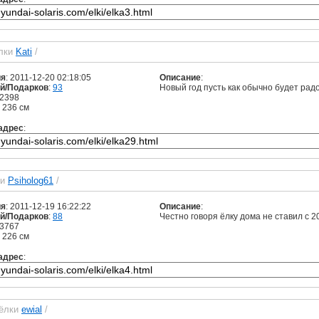
ёлки
Kati
/
ия
: 2011-12-20 02:18:05
Описание
:
й/Подарков
:
93
Новый год пусть как обычно будет рад
 2398
: 236 см
адрес
:
ки
Psiholog61
/
ия
: 2011-12-19 16:22:22
Описание
:
й/Подарков
:
88
Честно говоря ёлку дома не ставил с 20
 3767
: 226 см
адрес
:
 ёлки
ewial
/