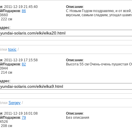
ия
: 2011-12-19 21:45:40
Описание
:
й/Подарков
:
86
С Новым Годом поздравляю, и от всей
 3660
вкусным, самым сладким, угощал шамп
: 222 см
адрес
:
ёлки
toxic
/
ия
: 2011-12-19 17:15:58
Описание
:
й/Подарков
:
82
Высота 55 см Очень-очень пушистая О
 3944
: 214 см
адрес
:
 ёлки
Sergey
/
ия
: 2011-12-19 16:01:08
Описание
:
й/Подарков
:
79
Без описания
 4526
: 208 см