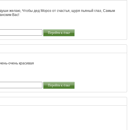
 души желаю, Чтобы дед Мороз от счастья, щуря пьяный глаз, Самым
анским Вас!
Перейти к ёлке
чень-очень красивая
Перейти к ёлке