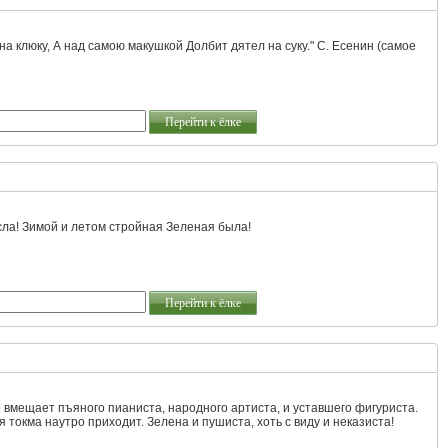
на клюку, А над самою макушкой Долбит дятел на суку." С. Есенин (самое
Перейти к ёлке
осла! Зимой и летом стройная Зеленая была!
Перейти к ёлке
ко вмещает пъяного пианиста, народного артиста, и уставшего фигуриста.
я токма наутро приходит. Зелена и пушиста, хоть с виду и неказиста!