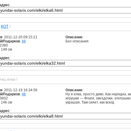
адрес
:
и
КОТ
/
ия
: 2011-12-20 09:15:21
Описание
:
й/Подарков
:
49
Без описания
 2380
: 148 см
адрес
:
лец ёлки
/
ия
: 2011-12-19 16:34:56
Описание
:
й/Подарков
:
48
Ну и елка, просто диво, Как нарядна, 
 3602
игрушки — Флаги, звездочки, хлопушки.
: 146 см
украшая, Там сияет, как всегд
адрес
: