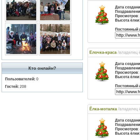
Дата создан
Поздравлени
Просмотров
:
Высота ёлки
Постоянный 
Елочка-краса
/владелец 
Дата создан
Кто онлайн?
Поздравлени
Просмотров
:
Высота ёлки
Пользователей:
0
Постоянный 
Гостей:
208
Ёлка-моталка
/владелец
Дата создан
Поздравлени
Просмотров
:
Высота ёлки