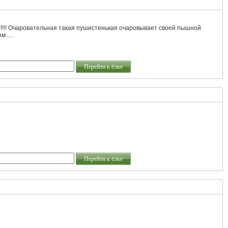
!!!!!! Очаровательная такая пушистенькая очаровывает своей пышной
.....
Перейти к ёлке
Перейти к ёлке