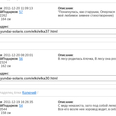
ия
: 2011-12-20 11:09:13
Описание
:
й/Подарков
:
57
"Понагнулась, как старушка, Оперлася 
 2262
моё любимое зимнее стихотворение)
: 164 см
адрес
:
ия
: 2011-12-20 08:20:01
Описание
:
й/Подарков
:
56
В лесу родилась ёлочка, В лесу она р
 2324
: 162 см
адрес
:
владелец ёлки
Колючий
/
ия
: 2011-12-19 16:26:35
Описание
:
й/Подарков
:
54
С виду неказиста, зато под собой лег
 3544
Все-кто возле нее хоровод водит, в себ
: 158 см