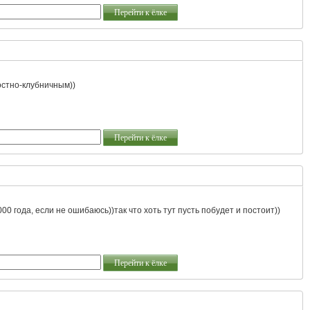
Перейти к ёлке
остно-клубничным))
Перейти к ёлке
00 года, если не ошибаюсь))так что хоть тут пусть побудет и постоит))
Перейти к ёлке