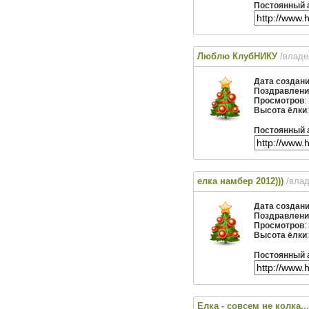
Постоянный 
Люблю КлубНИКУ
/влад
Дата создан
Поздравлени
Просмотров
:
Высота ёлки
Постоянный 
елка намбер 2012)))
/вла
Дата создан
Поздравлени
Просмотров
:
Высота ёлки
Постоянный 
Елка - совсем не колка...