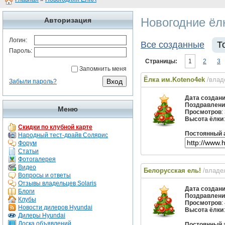
Новогодние ёл
Авторизация
Логин:
Все созданные
Т
Пароль:
Страницы:
1
2
3
Запомнить меня
Ёлка им.Koteno4ek
/влад
Забыли пароль?
Дата создан
Поздравлени
Меню
Просмотров
:
Высота ёлки
Скидки по клубной карте
Постоянный 
Народный тест-драйв Солярис
Форум
Статьи
Фотогалерея
Видео
Белорусская ель!
/владе
Вопросы и ответы
Отзывы владельцев Solaris
Дата создан
Блоги
Поздравлени
Клубы
Просмотров
:
Новости дилеров Hyundai
Высота ёлки
Дилеры Hyundai
Доска объявлений
Постоянный 