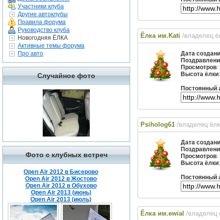
Участники клуба
Другие автоклубы
Правила форума
Руководство клуба
Ёлка им.Kati
/владелец 
Новогодняя ЁЛКА
Активные темы форума
Про авто
Дата создан
Поздравлени
Просмотров
:
Высота ёлки
Случайное фото
Постоянный 
Psiholog61
/владелец ёл
Дата создан
Поздравлени
Фото с клубных встреч
Просмотров
:
Высота ёлки
Open Air 2012 в Бисерово
Постоянный 
Open Air 2012 в Жостово
Open Air 2012 в Обухово
Open Air 2013 (июнь)
Open Air 2013 (июль)
Ёлка им.ewial
/владелец