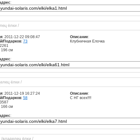
адрес
:
елец ёлки
/
ия
: 2011-12-22 09:08:47
Описание
:
й/Подарков
:
73
Клубничная Елочка
 2261
: 196 см
адрес
:
делец ёлки
/
ия
: 2011-12-19 16:27:24
Описание
:
й/Подарков
:
58
С НГ всех!!!!
 3587
: 166 см
адрес
:
/владелец ёлки
/