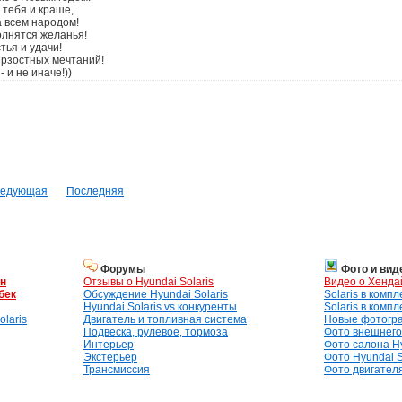
 тебя и краше,
 всем народом!
олнятся желанья!
тья и удачи!
рзостных мечтаний!
- и не иначе!))
едующая
Последняя
Форумы
Фото и вид
ан
Отзывы о Hyundai Solaris
Видео о Хенда
бек
Обсуждение Hyundai Solaris
Solaris в комп
Hyundai Solaris vs конкуренты
Solaris в комп
laris
Двигатель и топливная система
Новые фотогр
Подвеска, рулевое, тормоза
Фото внешнего 
Интерьер
Фото салона Hy
Экстерьер
Фото Hyundai S
Трансмиссия
Фото двигателя,