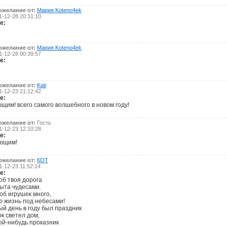
ожелание от:
Мария Koteno4ek
-12-28 20:31:10
е:
ожелание от:
Мария Koteno4ek
-12-28 00:39:57
е:
ожелание от:
Kati
-12-23 21:12:42
е:
щим! всего самого волшебного в новом году!
ожелание от:
Гость
-12-23 12:10:28
е:
ающим!
ожелание от:
КОТ
-12-23 11:52:14
е:
об твоя дорога
ыта чудесами.
об игрушек много,
ю жизнь под небесами!
ый день в году был праздник
к светел дом,
кой-нибудь проказник