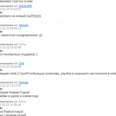
множил счастье в нем.
ожелание от:
DrDeL696
-12-23 11:52:03
е:
рприз на новый год!!!!)))))))
ожелание от:
Semuel
-12-23 08:55:12
е:
 приятное поздравление.:)))
ожелание от:
Гость
-12-22 23:52:48
е:
го необычных подарков :)
ожелание от:
ONI
-12-22 23:28:46
е:
ющим тебя Стася!!! побольше позитива, улыбок и хорошего настроения в новом
ожелание от:
Semuel
-12-22 13:17:01
е:
ющим Новым Годом!
юбви и удачи в новом году.
ожелание от:
Гость
-12-22 11:35:18
е:
ya Radost наша!
ю с Новым годом!