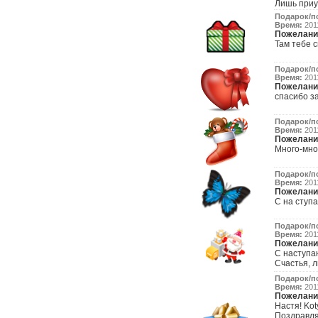
Лишь приу
Подарок/п
Время:
2011
Пожелани
Там тебе сю
Подарок/п
Время:
2011
Пожелани
спасибо за
Подарок/п
Время:
2011
Пожелани
Много-мно
Подарок/п
Время:
2011
Пожелани
С на ступа
Подарок/п
Время:
2011
Пожелани
С наступа
Счастья, л
Подарок/п
Время:
2011
Пожелани
Настя! Kot
Поздравля