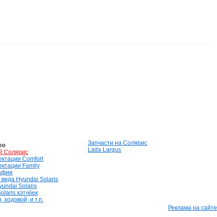
Запчасти на Солярис
ео
Lada Largus
й Солярис
лектации Comfort
лектации Family
афии
вида Hyundai Solaris
undai Solaris
olaris хэтчбек
 ходовой, и т.п.
Реклама на сайте