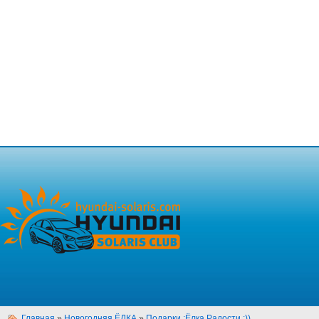
Главная
»
Новогодняя ЁЛКА
»
Подарки :Ёлка Радости :))