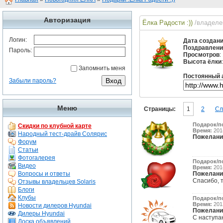
Авторизация
Ёлка Радости :))
/владеле
Логин:
Дата создан
Поздравлени
Пароль:
Просмотров
:
Высота ёлки
Запомнить меня
Постоянный 
Забыли пароль?
Меню
Страницы:
1
2
Сл
Подарок/п
Скидки по клубной карте
Время:
2014
Народный тест-драйв Солярис
Пожелани
Форум
Статьи
Фотогалерея
Подарок/п
Видео
Время:
2014
Вопросы и ответы
Пожелани
Спасибо, т
Отзывы владельцев Solaris
Блоги
Клубы
Подарок/п
Время:
2013
Новости дилеров Hyundai
Пожелани
Дилеры Hyundai
С наступа
Доска объявлений