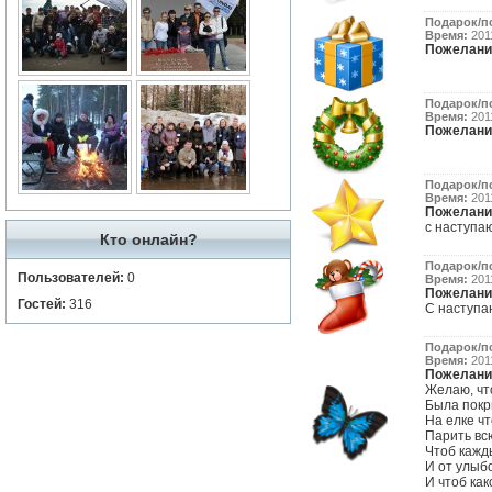
Подарок/п
Время:
2011
Пожелани
Подарок/п
Время:
2011
Пожелани
Подарок/п
Время:
2011
Пожелани
с наступаю
Кто онлайн?
Подарок/п
Пользователей:
0
Время:
2011
Пожелани
Гостей:
316
С наступ
Подарок/п
Время:
2011
Пожелани
Желаю, чт
Была покр
На елке чт
Парить вс
Чтоб кажд
И от улыбо
И чтоб ка