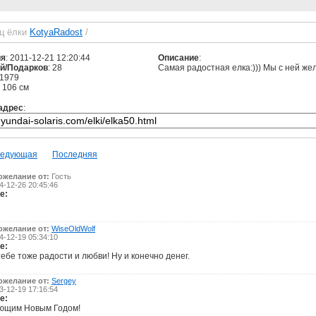
ц ёлки
KotyaRadost
/
ия
: 2011-12-21 12:20:44
Описание
:
й/Подарков
: 28
Самая радостная елка:))) Мы с ней жел
 1979
: 106 см
адрес
:
едующая
Последняя
ожелание от:
Гость
-12-26 20:45:46
е:
ожелание от:
WiseOldWolf
-12-19 05:34:10
е:
ебе тоже радости и любви! Ну и конечно денег.
ожелание от:
Sergey
-12-19 17:16:54
е:
ющим Новым Годом!