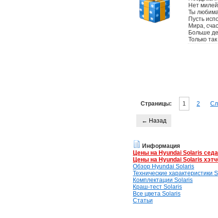
Нет милей
Ты любима
Пусть исп
Мира, счас
Больше де
Только так 
Страницы:
1
2
Сл
← Назад
Информация
Цены на Hyundai Solaris сед
Цены на Hyundai Solaris хэтч
Обзор Hyundai Solaris
Технические характеристики So
Комплектации Solaris
Краш-тест Solaris
Все цвета Solaris
Статьи