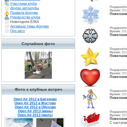
Участники клуба
Подарок/п
Другие автоклубы
Время:
2012
Правила форума
Пожелани
Руководство клуба
Новогодняя ЁЛКА
Активные темы форума
Подарок/п
Про авто
Время:
2012
Пожелани
Случайное фото
Подарок/п
Время:
2012
Пожелани
Подарок/п
Время:
2012
Пожелани
Фото с клубных встреч
Подарок/п
Время:
2011
Пожелани
Open Air 2012 в Бисерово
Open Air 2012 в Жостово
Open Air 2012 в Обухово
Open Air 2013 (июнь)
Подарок/п
Open Air 2013 (июль)
Время:
2011
Пожелани
С наступаю