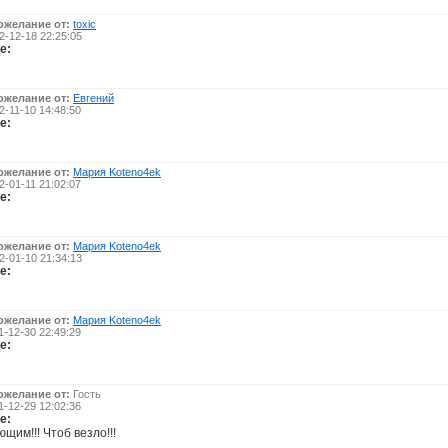
ожелание от:
toxic
-12-18 22:25:05
е:
ожелание от:
Евгений
-11-10 14:48:50
е:
ожелание от:
Мария Koteno4ek
-01-11 21:02:07
е:
ожелание от:
Мария Koteno4ek
-01-10 21:34:13
е:
ожелание от:
Мария Koteno4ek
-12-30 22:49:29
е:
ожелание от:
Гость
-12-29 12:02:36
е:
щим!!! Чтоб везло!!!