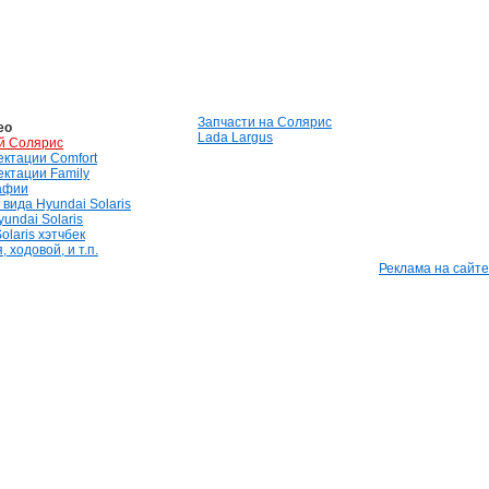
Запчасти на Солярис
ео
Lada Largus
й Солярис
лектации Comfort
лектации Family
афии
вида Hyundai Solaris
undai Solaris
olaris хэтчбек
 ходовой, и т.п.
Реклама на сайте