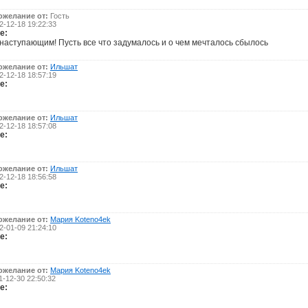
ожелание от:
Гость
-12-18 19:22:33
е:
 наступающим! Пусть все что задумалось и о чем мечталось сбылось
ожелание от:
Ильшат
-12-18 18:57:19
е:
ожелание от:
Ильшат
-12-18 18:57:08
е:
ожелание от:
Ильшат
-12-18 18:56:58
е:
ожелание от:
Мария Koteno4ek
-01-09 21:24:10
е:
ожелание от:
Мария Koteno4ek
-12-30 22:50:32
е: