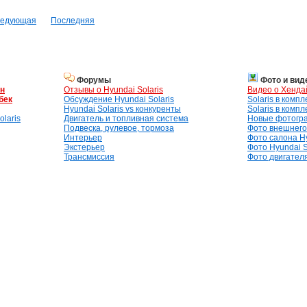
едующая
Последняя
Форумы
Фото и вид
ан
Отзывы о Hyundai Solaris
Видео о Хенда
бек
Обсуждение Hyundai Solaris
Solaris в комп
Hyundai Solaris vs конкуренты
Solaris в комп
laris
Двигатель и топливная система
Новые фотогр
Подвеска, рулевое, тормоза
Фото внешнего 
Интерьер
Фото салона Hy
Экстерьер
Фото Hyundai S
Трансмиссия
Фото двигателя,