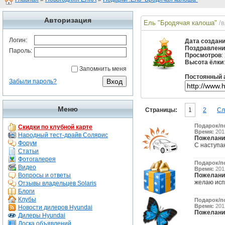
Авторизация
Ель "Бродячая калоша"
/
Логин:
Дата создан
Поздравлени
Пароль:
Просмотров
:
Высота ёлки
Запомнить меня
Постоянный 
Забыли пароль?
Меню
Страницы:
1
2
Сл
Подарок/п
Скидки по клубной карте
Время:
2013
Народный тест-драйв Солярис
Пожелани
Форум
С наступа
Статьи
Фотогалерея
Подарок/п
Видео
Время:
2012
Вопросы и ответы
Пожелани
желаю исп
Отзывы владельцев Solaris
Блоги
Клубы
Подарок/п
Время:
2012
Новости дилеров Hyundai
Пожелани
Дилеры Hyundai
Доска объявлений