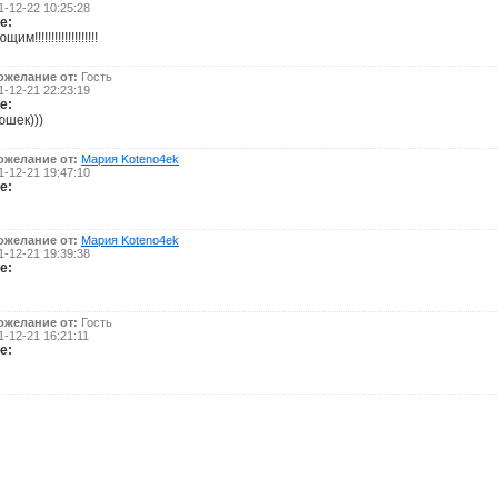
-12-22 10:25:28
е:
!!!!!!!!!!!!!!!!!!!
ожелание от:
Гость
-12-21 22:23:19
е:
юшек)))
ожелание от:
Мария Koteno4ek
-12-21 19:47:10
е:
ожелание от:
Мария Koteno4ek
-12-21 19:39:38
е:
ожелание от:
Гость
-12-21 16:21:11
е: