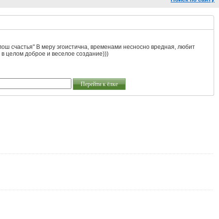
ош счастья" В меру эгоистична, временами несносно вредная, любит
 в целом доброе и веселое создание)))
Перейти к ёлке