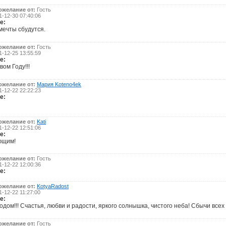
ожелание от:
Гость
-12-30 07:40:06
е:
мечты сбудутся.
ожелание от:
Гость
-12-25 13:55:59
е:
вом Году!!!
ожелание от:
Мария Koteno4ek
-12-22 22:22:23
е:
ожелание от:
Kati
-12-22 12:51:06
е:
ющим!
ожелание от:
Гость
-12-22 12:00:36
е:
ожелание от:
KotyaRadost
-12-22 11:27:00
е:
дом!!! Счастья, любви и радости, яркого солнышка, чистого неба! Сбычи всех 
ожелание от:
Гость