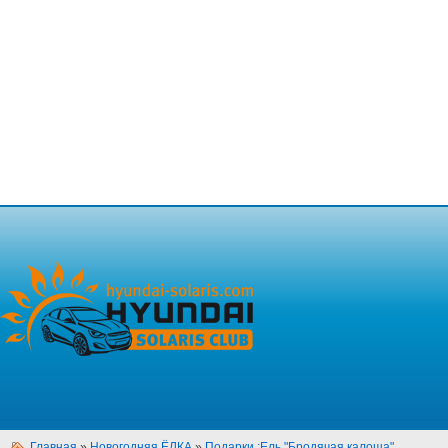
Главная
»
Новогодняя ЁЛКА
»
Подарки :Ель "Бродячая калоша"