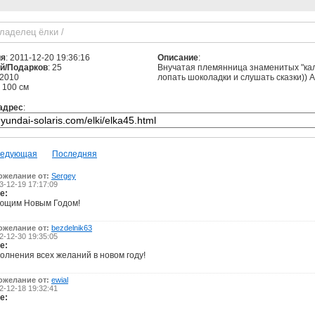
владелец ёлки
/
ия
: 2011-12-20 19:36:16
Описание
:
й/Подарков
: 25
Внучатая племянница знаменитых "кал
 2010
лопать шоколадки и слушать сказки)) А
: 100 см
адрес
:
едующая
Последняя
ожелание от:
Sergey
-12-19 17:17:09
е:
ющим Новым Годом!
ожелание от:
bezdelnik63
-12-30 19:35:05
е:
олнения всех желаний в новом году!
ожелание от:
ewial
-12-18 19:32:41
е: