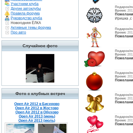
Участники клуба
Подарок/п
Другие автоклубы
Время:
2012
Правила форума
Пожелани
Руководство клуба
Иришка ,с
Новогодняя ЁЛКА
Активные темы форума
Подарок/п
Про авто
Время:
2012
Пожелани
Случайное фото
Подарок/п
Время:
2012
Пожелани
Подарок/п
Время:
2012
Пожелани
Фото с клубных встреч
Подарок/п
Время:
2012
Пожелани
Open Air 2012 в Бисерово
Open Air 2012 в Жостово
Open Air 2012 в Обухово
Open Air 2013 (июнь)
Подарок/п
Open Air 2013 (июль)
Время:
2011
Пожелани