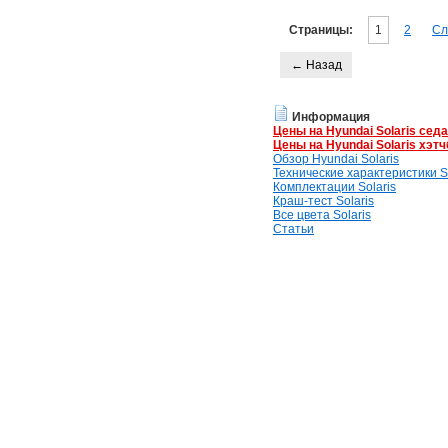
Страницы:
1
2
Сл
← Назад
Информация
Цены на Hyundai Solaris сед
Цены на Hyundai Solaris хэтч
Обзор Hyundai Solaris
Технические характеристики So
Комплектации Solaris
Краш-тест Solaris
Все цвета Solaris
Статьи