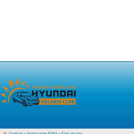
Главная
»
Новогодняя ЁЛКА
»
Ёлка им.alex