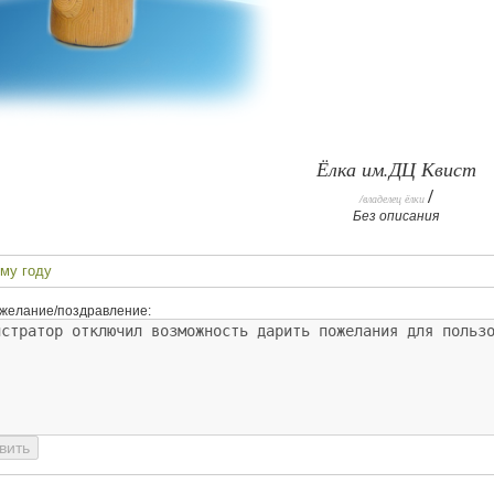
Ёлка им.ДЦ Квист
/
/владелец ёлки
Без описания
му году
желание/поздравление: