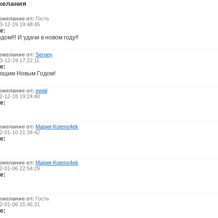
желания
ожелание от:
Гость
-12-19 19:48:45
е:
дом!!! И удачи в новом году!!
ожелание от:
Sergey
-12-19 17:22:11
е:
ющим Новым Годом!
ожелание от:
ewial
-12-18 19:24:40
е:
ожелание от:
Мария Koteno4ek
-01-10 21:34:42
е:
ожелание от:
Мария Koteno4ek
-01-06 22:54:29
е:
ожелание от:
Гость
-01-06 15:46:31
е: