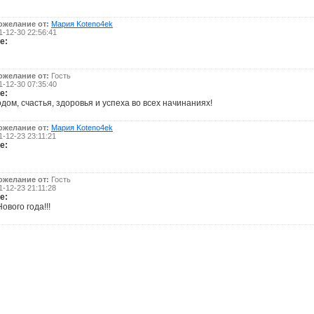
ожелание от:
Мария Koteno4ek
-12-30 22:56:41
е:
ожелание от:
Гость
-12-30 07:35:40
е:
дом, счастья, здоровья и успеха во всех начинаниях!
ожелание от:
Мария Koteno4ek
-12-23 23:11:21
е:
ожелание от:
Гость
-12-23 21:11:28
е:
ового года!!!