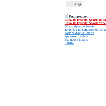
← Назад
Информация
Цены на Hyundai Solaris сед
Цены на Hyundai Solaris хэтч
Обзор Hyundai Solaris
Технические характеристики So
Комплектации Solaris
Краш-тест Solaris
Все цвета Solaris
Статьи