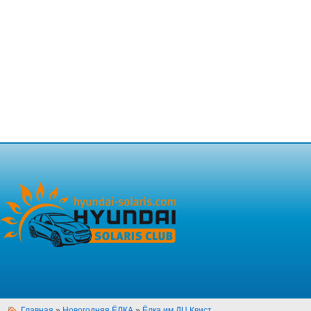
Главная
»
Новогодняя ЁЛКА
»
Ёлка им.ДЦ Квист