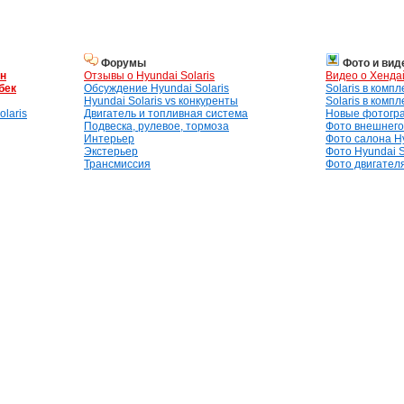
Форумы
Фото и вид
ан
Отзывы о Hyundai Solaris
Видео о Хенда
бек
Обсуждение Hyundai Solaris
Solaris в комп
Hyundai Solaris vs конкуренты
Solaris в комп
laris
Двигатель и топливная система
Новые фотогр
Подвеска, рулевое, тормоза
Фото внешнего 
Интерьер
Фото салона Hy
Экстерьер
Фото Hyundai S
Трансмиссия
Фото двигателя,