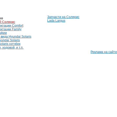
Запчасти на Солярис
ео
Lada Largus
й Солярис
лектации Comfort
лектации Family
афии
вида Hyundai Solaris
undai Solaris
olaris хэтчбек
 ходовой, и т.п.
Реклама на сайте