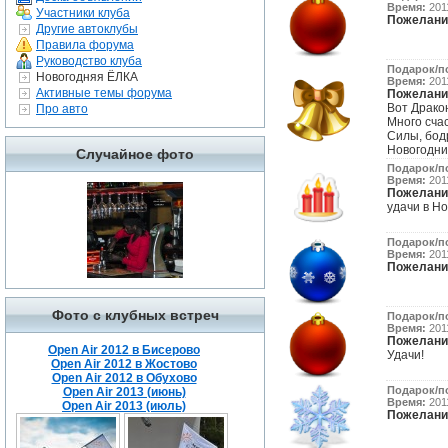
Время:
2011
Участники клуба
Пожелани
Другие автоклубы
Правила форума
Руководство клуба
Подарок/п
Новогодняя ЁЛКА
Время:
2011
Активные темы форума
Пожелани
Вот Драко
Про авто
Много сча
Силы, бодр
Новогодни
Случайное фото
Подарок/п
Время:
2011
Пожелани
удачи в Но
Подарок/п
Время:
2011
Пожелани
Фото с клубных встреч
Подарок/п
Время:
2011
Пожелани
Open Air 2012 в Бисерово
Удачи!
Open Air 2012 в Жостово
Open Air 2012 в Обухово
Подарок/п
Open Air 2013 (июнь)
Время:
2011
Open Air 2013 (июль)
Пожелани