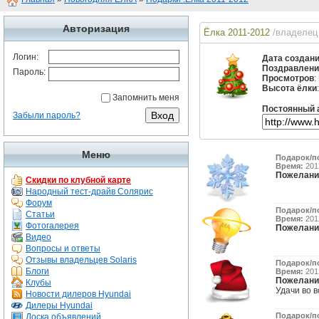
Авторизация
Ёлка 2011-2012
/владелец
Логин:
Дата создан
Поздравлени
Пароль:
Просмотров
:
Высота ёлки
Запомнить меня
Постоянный 
Забыли пароль?
Меню
Подарок/п
Время:
2012
Пожелани
Скидки по клубной карте
Народный тест-драйв Солярис
Форум
Подарок/п
Статьи
Время:
2012
Фотогалерея
Пожелани
Видео
Вопросы и ответы
Отзывы владельцев Solaris
Подарок/п
Блоги
Время:
2012
Пожелани
Клубы
Удачи во вс
Новости дилеров Hyundai
Дилеры Hyundai
Подарок/п
Доска объявлений