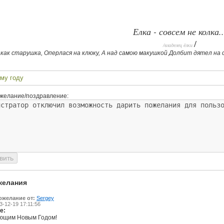
Елка - совсем не колка..
/
/владелец ёлки
 как старушка, Оперлася на клюку, А над самою макушкой Долбит дятел на 
му году
желание/поздравление:
желания
ожелание от:
Sergey
-12-19 17:11:56
е:
ющим Новым Годом!