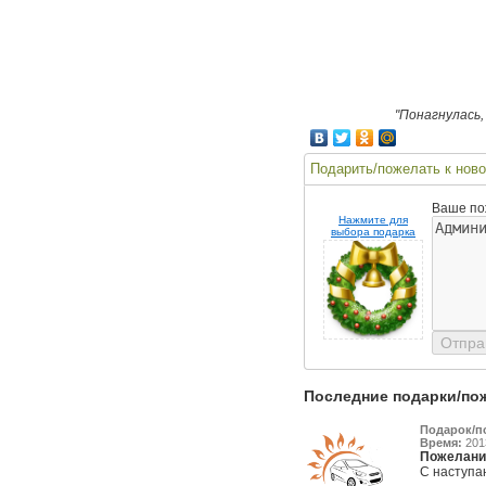
"Понагнулась,
Подарить/пожелать к ново
Ваше по
Нажмите для
выбора подарка
Последние подарки/по
Подарок/п
Время:
2013
Пожелани
С наступа