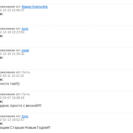
ожелание от:
Мария Koteno4ek
-12-23 22:06:47
е:
ожелание от:
toxic
-12-18 22:23:50
е:
ожелание от:
ewial
-12-18 21:30:32
е:
ожелание от:
Гость
-03-11 10:11:10
е:
осто так!!))
ожелание от:
Гость
-03-07 19:08:16
е:
арок..просто с весной!!!!
ожелание от:
toxic
-01-13 18:52:57
е:
ющим Старым Новым Годом!!!