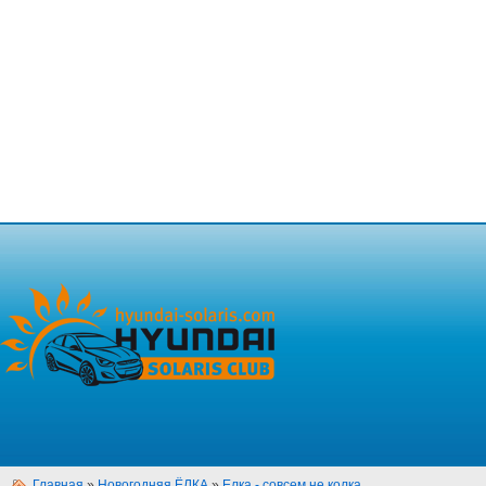
Главная
»
Новогодняя ЁЛКА
»
Елка - совсем не колка...