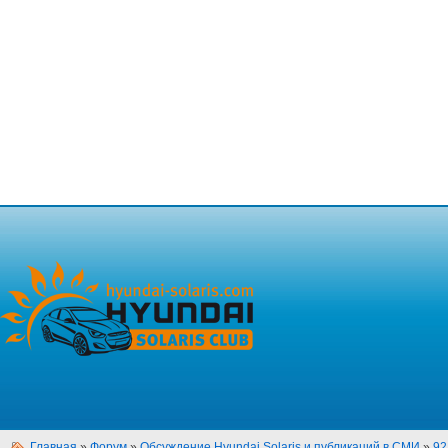
Главная
»
Форум
»
Обсуждение Hyundai Solaris и публикаций в СМИ
»
92