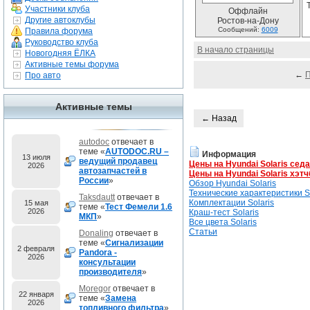
Участники клуба
Оффлайн
Другие автоклубы
Ростов-на-Дону
Сообщений:
6009
Правила форума
Руководство клуба
В начало страницы
Новогодняя ЁЛКА
Активные темы форума
←
Про авто
Активные темы
← Назад
autodoc
отвечает в
теме «
AUTODOC.RU –
Информация
13 июля
ведущий продавец
Цены на Hyundai Solaris сед
2026
автозапчастей в
Цены на Hyundai Solaris хэтч
России
»
Обзор Hyundai Solaris
Технические характеристики So
Taksdautt
отвечает в
Комплектации Solaris
15 мая
теме «
Тест Фемели 1.6
2026
Краш-тест Solaris
МКП
»
Все цвета Solaris
Статьи
Donaling
отвечает в
теме «
Сигнализации
2 февраля
Pandora -
2026
консультации
производителя
»
Moregor
отвечает в
22 января
теме «
Замена
2026
топливного фильтра
»