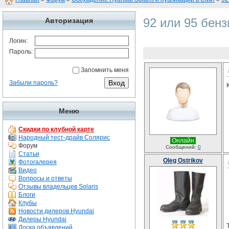
92 или 95 бенз
Авторизация
Логин:
Пароль:
Запомнить меня
Забыли пароль?
Меню
Скидки по клубной карте
Народный тест-драйв Солярис
Онлайн
Форум
Сообщений:
0
Статьи
Oleg Ostrikov
Фотогалерея
Видео
Вопросы и ответы
Отзывы владельцев Solaris
Блоги
Клубы
Новости дилеров Hyundai
Дилеры Hyundai
Доска объявлений