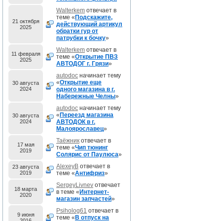
Walterkem
отвечает в
теме «
Подскажите,
21 октября
действующий артикул
2025
обратки гур от
патрубки к бочку
»
Walterkem
отвечает в
11 февраля
теме «
Открытие ПВЗ
2025
АВТОДОГ г. Грязи
»
autodoc
начинает тему
«
Открытие еще
30 августа
2024
одного магазина в г.
Набережные Челны
»
autodoc
начинает тему
«
Переезд магазина
30 августа
2024
АВТОДОК в г.
Малоярославец
»
Таёжник
отвечает в
17 мая
теме «
Чип тюнинг
2019
Солярис от Паулюса
»
AlexeyB
отвечает в
23 августа
2019
теме «
Антифриз
»
SergeyLivnev
отвечает
18 марта
в теме «
Интернет-
2020
магазин запчастей
»
Psiholog61
отвечает в
9 июня
теме «
В отпуск на
2016