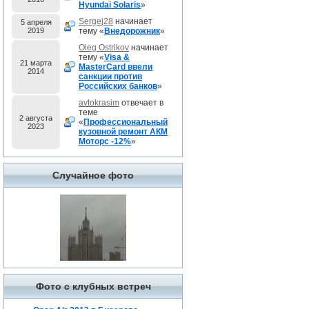
Hyundai Solaris
»
Sergej28
начинает
5 апреля
2019
тему «
Внедорожник
»
Oleg Ostrikov
начинает
тему «
Visa &
21 марта
MasterCard ввели
2014
санкции против
Российских банков
»
avtokrasim
отвечает в
теме
2 августа
«
Профессиональный
2023
кузовной ремонт АКМ
Моторс -12%
»
Случайное фото
Фото с клубных встреч