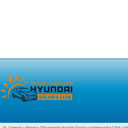
Главная
»
Форум
»
Обсуждение Hyundai Solaris и публикаций в СМИ
»
Об