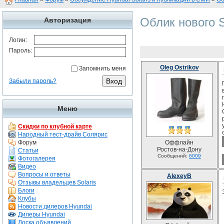
Облик нового S
Авторизация
Логин:
Пароль:
Oleg Ostrikov
Запомнить меня
Забыли пароль?
Меню
Скидки по клубной карте
Народный тест-драйв Солярис
Форум
Оффлайн
Ростов-на-Дону
Статьи
Сообщений:
6009
Фотогалерея
Видео
Вопросы и ответы
AlexeyB
Отзывы владельцев Solaris
Блоги
Клубы
Новости дилеров Hyundai
Дилеры Hyundai
Доска объявлений