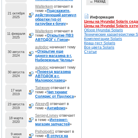
← Назад
Walterkem
отвечает в
теме «
Подскажите,
21 октября
действующий артикул
2025
Информация
обратки гур от
Цены на Hyundai Solaris сед
патрубки к бочку
»
Цены на Hyundai Solaris хэтч
Обзор Hyundai Solaris
Walterkem
отвечает в
11 февраля
Технические характеристики So
теме «
Открытие ПВЗ
2025
Комплектации Solaris
АВТОДОГ г. Грязи
»
Краш-тест Solaris
autodoc
начинает тему
Все цвета Solaris
«
Открытие еще
Статьи
30 августа
2024
одного магазина в г.
Набережные Челны
»
autodoc
начинает тему
«
Переезд магазина
30 августа
2024
АВТОДОК в г.
Малоярославец
»
Таёжник
отвечает в
17 мая
теме «
Чип тюнинг
2019
Солярис от Паулюса
»
AlexeyB
отвечает в
23 августа
2019
теме «
Антифриз
»
SergeyLivnev
отвечает
18 марта
в теме «
Интернет-
2020
магазин запчастей
»
Psiholog61
отвечает в
9 июня
теме «
В отпуск на
2016