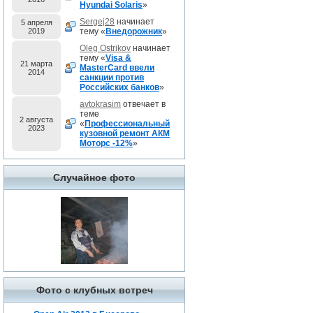
Hyundai Solaris
»
Sergej28
начинает
5 апреля
2019
тему «
Внедорожник
»
Oleg Ostrikov
начинает
тему «
Visa &
21 марта
MasterCard ввели
2014
санкции против
Российских банков
»
avtokrasim
отвечает в
теме
2 августа
«
Профессиональный
2023
кузовной ремонт АКМ
Моторс -12%
»
Случайное фото
Фото с клубных встреч