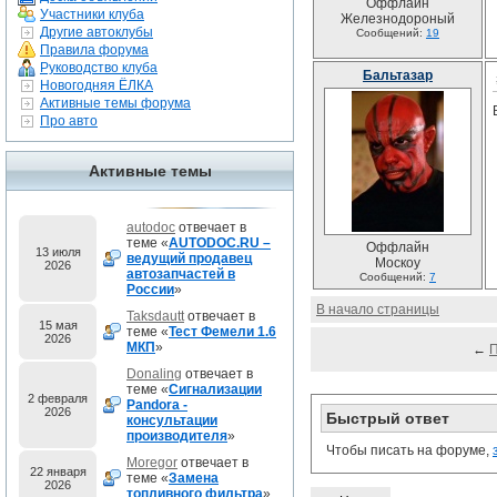
Оффлайн
Участники клуба
Железнодороный
Другие автоклубы
Сообщений:
19
Правила форума
Руководство клуба
Бальтазар
Новогодняя ЁЛКА
Активные темы форума
Про авто
Активные темы
autodoc
отвечает в
теме «
AUTODOC.RU –
Оффлайн
13 июля
ведущий продавец
Москоу
2026
автозапчастей в
Сообщений:
7
России
»
В начало страницы
Taksdautt
отвечает в
15 мая
теме «
Тест Фемели 1.6
2026
МКП
»
←
Donaling
отвечает в
теме «
Сигнализации
2 февраля
Pandora -
2026
Быстрый ответ
консультации
производителя
»
Чтобы писать на форуме,
Moregor
отвечает в
22 января
теме «
Замена
2026
топливного фильтра
»