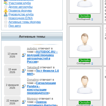
Участники клуба
Другие автоклубы
Правила форума
Руководство клуба
Онлайн
Новогодняя ЁЛКА
Сообщений:
0
Активные темы форума
Про авто
Активные темы
autodoc
отвечает в
теме «
AUTODOC.RU –
13 июля
ведущий продавец
2026
автозапчастей в
Онлайн
России
»
Сообщений:
0
Taksdautt
отвечает в
15 мая
теме «
Тест Фемели 1.6
2026
МКП
»
Donaling
отвечает в
теме «
Сигнализации
2 февраля
Pandora -
2026
консультации
производителя
»
Moregor
отвечает в
22 января
теме «
Замена
Онлайн
2026
топливного фильтра
»
Сообщений:
0