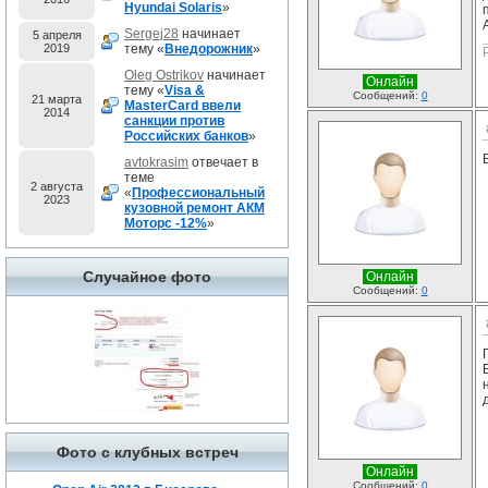
Hyundai Solaris
»
Sergej28
начинает
5 апреля
2019
тему «
Внедорожник
»
Oleg Ostrikov
начинает
Онлайн
тему «
Visa &
Сообщений:
0
21 марта
MasterCard ввели
2014
санкции против
Российских банков
»
avtokrasim
отвечает в
теме
2 августа
«
Профессиональный
2023
кузовной ремонт АКМ
Моторс -12%
»
Случайное фото
Онлайн
Сообщений:
0
Фото с клубных встреч
Онлайн
Сообщений:
0