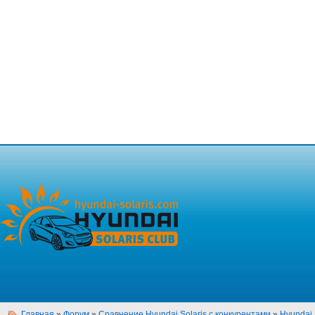
Главная
»
Форум
»
Сравнение Hyundai Solaris с конкурентами
»
Hyundai 