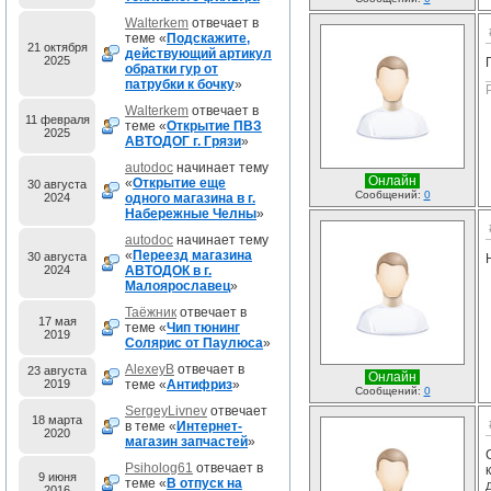
Walterkem
отвечает в
теме «
Подскажите,
21 октября
действующий артикул
2025
обратки гур от
патрубки к бочку
»
Walterkem
отвечает в
11 февраля
теме «
Открытие ПВЗ
2025
АВТОДОГ г. Грязи
»
autodoc
начинает тему
Онлайн
«
Открытие еще
30 августа
Сообщений:
0
2024
одного магазина в г.
Набережные Челны
»
autodoc
начинает тему
«
Переезд магазина
30 августа
2024
АВТОДОК в г.
Малоярославец
»
Таёжник
отвечает в
17 мая
теме «
Чип тюнинг
2019
Солярис от Паулюса
»
AlexeyB
отвечает в
23 августа
Онлайн
2019
теме «
Антифриз
»
Сообщений:
0
SergeyLivnev
отвечает
18 марта
в теме «
Интернет-
2020
магазин запчастей
»
Psiholog61
отвечает в
9 июня
теме «
В отпуск на
2016