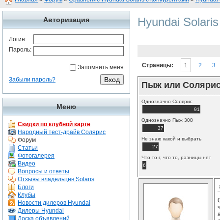
Hyundai Solari
Авторизация
Логин:
Пароль:
Страницы:
1
2
3
Запомнить меня
Забыли пароль?
Пыж или Соляри
Однозначно Солярис
Меню
91
Однозначно Пыж 308
Скидки по клубной карте
37
Народный тест-драйв Солярис
Не знаю какой и выбрать
Форум
27
Статьи
Фотогалерея
Что то г, что то, разницы нет
Видео
6
Вопросы и ответы
Отзывы владельцев Solaris
Блоги
Клубы
Новости дилеров Hyundai
Дилеры Hyundai
Доска объявлений