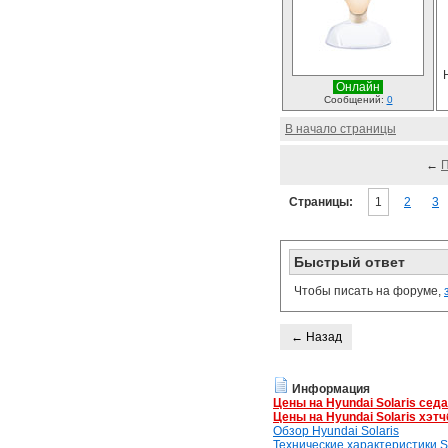
Онлайн
Сообщений:
0
В начало страницы
←
Страницы:
1
2
3
Быстрый ответ
Чтобы писать на форуме,
← Назад
Информация
Цены на Hyundai Solaris сед
Цены на Hyundai Solaris хэтч
Обзор Hyundai Solaris
Технические характеристики So