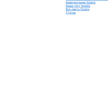
Комплектации Solaris
Краш-тест Solaris
Все цвета Solaris
Статьи